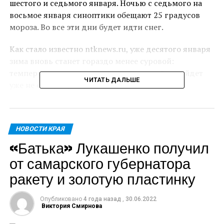
шестого и седьмого января. Ночью с седьмого на
восьмое января синоптики обещают 25 градусов
мороза. Во все эти дни будет идти снег.
Как стало известно ntknews.ru, уже десятого января
зима вновь станет гораздо менее суровой:
температуры станут плюсовыми, а с небес пойдет
ЧИТАТЬ ДАЛЬШЕ
уже не снег, а дождь.
Представители МЧС просят местных жителей
учитывать погодные условия при планировании
НОВОСТИ КРАЯ
своих прогулок и поездок, воздержаться от
«Батька» Лукашенко получил
длительного пребывания на открытом воздухе,
быть бдительными и внимательными при
от самарского губернатора
вождении автомобиля.
ракету и золотую пластинку
ПОХОЖЕЕ
МЧС КРАСНОДАРСКОГО КРАЯ
ПОХОЛОДАНИЕ
Опубликовано
4 года назад
,
30.06.2022
ТИХОРЕЦКИЙ РАЙОН
Виктория Смирнова
ДАЛЬШЕ