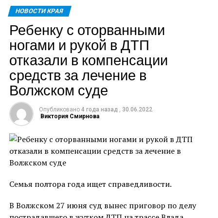
технику, которая производится в Самарской
НОВОСТИ КРАЯ
области. Мы заинтересованы в поставке лифтового
Ребенку с оторванными
оборудования», – сказал Дмитрий Азаров.
ногами и рукой в ДТП
Помимо этого планируется расширение
отказали в компенсации
сотрудничества республики с АВТОВАЗом, который
средств за лечение в
находится в Самарской области.
Волжском суде
«Одна из тем – возможность расширения
сотрудничества АВТОВАЗа и Республики Беларусь.
Опубликовано
4 года назад
,
30.06.2022
Александр Григорьевич Лукашенко дал указание
Виктория Смирнова
очень внимательно отнестись к этому вопросу,
расширяя здесь сотрудничество, повышая степень
локализации производимых автомобилей как в
Республике Беларусь, так и в Российской
Федерации, развивая здесь тесное сотрудничество,
Семья полтора года ищет справедливости.
здесь огромное поле деятельности, потому что
именно в Самарской области расположен
В Волжском 27 июня суд вынес приговор по делу
крупнейший производитель автомобилей
пострадавшего в жутком ДТП на трассе Влада