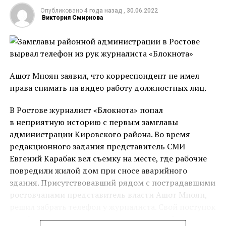
операции, реабилитацию, а также дорогостоящее
Опубликовано
4 года назад
,
30.06.2022
Виктория Смирнова
протезирование. В результате ДТП Владу оторвало
обе ноги и руку. Автобус съехал с дороги и ребенку
Автор текста: Ирина Никитина
буквально зажало конечности. До момента приезда
спасателей отчим Роман пытался согреть ребенка и
Источник
хоть как-то успокоить. С тех самых пор жизнь семьи
Ашот Мноян заявил, что корреспондент не имел
кардинально изменилась.
права снимать на видео работу должностных лиц.
В Ростове журналист «Блокнота» попал
в неприятную историю с первым замглавы
администрации Кировского района. Во время
редакционного задания представитель СМИ
Мальчика госпитализировали с разнообразными
Евгений Карабак вел съемку на месте, где рабочие
травмами. До 29 декабря он находился в
повредили жилой дом при сносе аварийного
реанимации в крайне тяжелом состоянии, но к
здания. Присутствовавший рядом с пострадавшими
счастью пошел на поправку. Ребенок вместе с мамой
ростовчанами представитель власти Ашот Мноян,
провел 4 месяца в центре Рошаля в Москве.
решил забрать телефон у журналиста. Свой поступок
Пережить пришлось многое.
он объяснил тем, что корреспондент якобы не имел