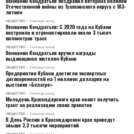
Вениамин Кондратьев поздравил ветерана Великой
Отечественной войны из Туапсинского округа с 103-
После того как ответов корреспондент
летием
от чиновников не добился, он стал снимать
ОБЩЕСТВО
2 месяца назад
происходящее. Однако одному из членов комиссии
Вениамин Кондратьев: С 2020 года на Кубани
(мужчине в черном костюме) это очень
построили и отремонтировали около 3 тысяч
- Исковые требования Татьяны Степановой к
километров трасс
не понравилось. Он начал говорить, что вести
индивидуальному предпринимателю Лазареву
съемку журналисту запрещено, а затем и вовсе
ОБЩЕСТВО
2 месяца назад
Вячеславу Васильевичу и Налча Махиру о
выхватил телефон из его рук. Журналист
Вениамин Кондратьев вручил награды
выдающимся жителям Кубани
возмещении убытков и компенсации морального
подчеркнул, что какое-то время смартфон
вреда удовлетворить частично. Взыскать с ИП
находился у чиновника, отдавать его он не спешил.
ОБЩЕСТВО
2 месяца назад
Лазарева в пользу несовершеннолетнего Синилкина
Предприятия Кубани достигли экспортных
Распознать личность того, кто решил проучить
договоренностей на 1 миллион долларов на
компенсацию морального вреда в сумме 5
журналиста удалось не сразу. Чиновники на встрече
выставке «Белагро»
миллионов рублей, в пользу Татьяны Степановой – в
не соизволили представиться. В связи с этим
сумме 3 миллионов рублей. Удовлетворение
ОБЩЕСТВО
2 месяца назад
«Блокнот Ростов» обратился в горадминистрацию,
Молодежь Краснодарского края может получить
оставшейся части требований о компенсации вреда
чтобы выяснить, кто из должностных лиц находился
грант на реализацию своих проектов
отказать, о возмещении убытков – отказать.
в комиссии.
ОБЩЕСТВО
2 месяца назад
В День России в Краснодарском крае проведут
Когда приговор был вынесен, журналист редакции
Согласно документу, который прислали в редакцию,
свыше 2,3 тысячи мероприятий
«Блокнот Волжский» пообщался с адвокатом семьи
среди членов комиссии были указаны первый