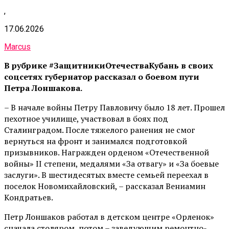
,
17.06.2026
Marcus
В рубрике #ЗащитникиОтечестваКубань в своих
соцсетях губернатор рассказал о боевом пути
Петра Лоншакова.
– В начале войны Петру Павловичу было 18 лет. Прошел
пехотное училище, участвовал в боях под
Сталинградом. После тяжелого ранения не смог
вернуться на фронт и занимался подготовкой
призывников. Награжден орденом «Отечественной
войны» II степени, медалями «За отвагу» и «За боевые
заслуги». В шестидесятых вместе семьей переехал в
поселок Новомихайловский, – рассказал Вениамин
Кондратьев.
Петр Лоншаков работал в детском центре «Орленок»
сначала столяром, потом – заведующим ремонтно-