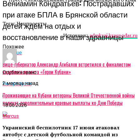
Вениамин Кондратьев: Пострадавших
при атаке БПЛА в Брянской области
детей ждем на отдых и
Теги: Нацпроекты
восстановление в наши здравницы
Источник:
admkrai.krasnodar.ru
Похожее
Дальше
Вице-губернатор Александр Агибалов встретился с финалистом
кадрового проекта «Герои Кубани»
Опубликовано
2 месяца назад
Не пропусти
,
Проживающие на Кубани ветераны Великой Отечественной войны
получат дополнительные краевые выплаты ко Дню Победы
18.06.2026
Marcus
Украинский беспилотник 17 июня атаковал
автобус с детской футбольной командой из