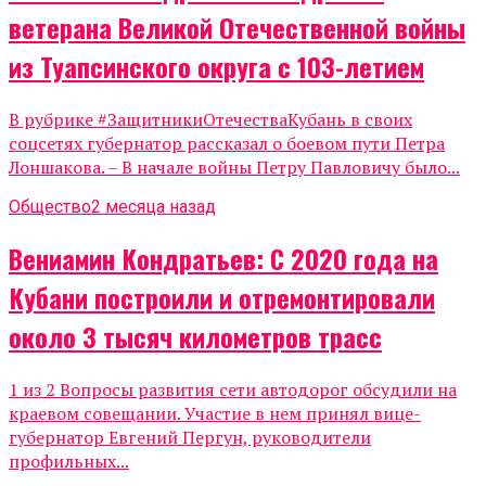
ветерана Великой Отечественной войны
из Туапсинского округа с 103-летием
В рубрике #ЗащитникиОтечестваКубань в своих
соцсетях губернатор рассказал о боевом пути Петра
Лоншакова. – В начале войны Петру Павловичу было...
Общество
2 месяца назад
Вениамин Кондратьев: С 2020 года на
Кубани построили и отремонтировали
около 3 тысяч километров трасс
1 из 2 Вопросы развития сети автодорог обсудили на
краевом совещании. Участие в нем принял вице-
губернатор Евгений Пергун, руководители
профильных...