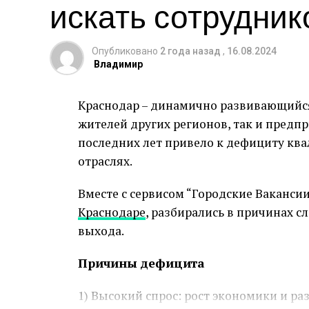
искать сотрудник
Опубликовано
2 года назад
,
16.08.2024
Владимир
Краснодар – динамично развивающийся
жителей других регионов, так и предп
последних лет привело к дефициту кв
отраслях.
Вместе с сервисом “Городские Ваканс
Краснодаре
, разбирались в причинах 
выхода.
Причины дефицита
1) Высокий спрос: рост экономики и ра