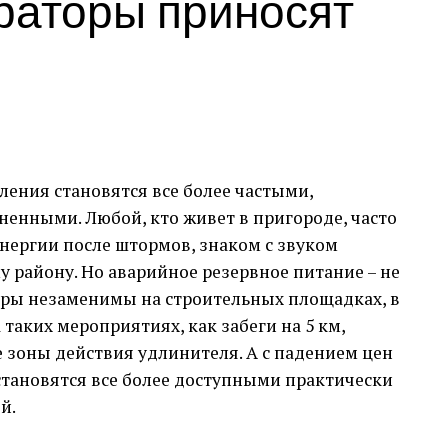
раторы приносят
sale.market
был связан с приобретением
кандидатам, развернуто описывайте условия и
ета. Процесс был не только простым, но и
ятную систему оплаты, а также мгновенное
 большем количестве площадок.
ательные и Оперативные
оты соискателей, не верьте на слово.
ения становятся все более частыми,
ю плату и социальные гарантии.
ужбы поддержки. Все мои вопросы были
ненными. Любой, кто живет в пригороде, часто
о, что является большим плюсом для любого
льная проблема, но ее можно решить,
нергии после штормов, знаком с звуком
 сотрудников. Важно быть креативным,
у району. Но аварийное резервное питание – не
длагать привлекательные условия работы.
 Опыт
оры незаменимы на строительных площадках, в
 таких мероприятиях, как забеги на 5 км,
оит на первом месте, и я был приятно удивлен,
е зоны действия удлинителя. А с падением цен
t подходит к этому вопросу. Прозрачность
тановятся все более доступными практически
елали мой опыт покупки максимально
й.