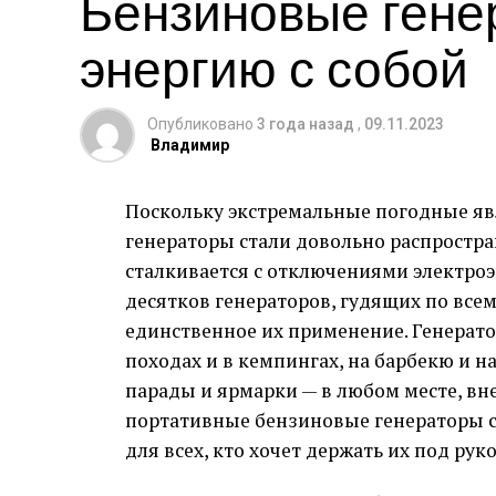
Бензиновые гене
Мой первый опыт покупки на
discount
1) Четко сформулируйте требования к 
энергию с собой
лицензионного ключа для офисного пак
обязанности.
очень быстрым. Я оценил четкую и пон
2) Размещайте вакансию на как можно
получение товара после покупки.
Опубликовано
3 года назад
,
09.11.2023
Владимир
Поддержка Клиентов: Вним
3) Проверяйте рекомендации и опыт раб
Поскольку экстремальные погодные явл
4) Предложите конкурентную заработну
Отдельно хочется отметить работу сл
генераторы стали довольно распростра
рассмотрены быстро и профессиональн
Дефицит кадров в Краснодаре – это реа
сталкивается с отключениями электроэ
онлайн-магазина.
используя современные методы поиска
десятков генераторов, гудящих по всем
использовать различные каналы и пре
Безопасность Покупок: Мой
единственное их применение. Генерат
походах и в кемпингах, на барбекю и на
Безопасность онлайн-покупок всегда ст
парады и ярмарки — в любом месте, вн
насколько серьезно DiscountSale.Marke
портативные бензиновые генераторы с
сделок и надежные методы оплаты сд
для всех, кто хочет держать их под руко
безопасным.