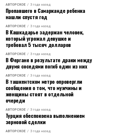
подъем их для погрузки или перемещения может
АВТОРСКОЕ
3 года назад
понадобиться два или более человека. Бытовые
Пропавшего в Самарканде ребенка
нашли спустя год
приборы, электроинструменты и другие устройства
можно подключать непосредственно к
АВТОРСКОЕ
3 года назад
стандартным розеткам на передней панели
В Кашкадарье задержан человек,
который угрожал девушке и
генератора. Кроме того, многие модели оснащены
требовал 5 тысяч долларов
вилкой с поворотным замком, которая может
обеспечивать напряжение до 240 В и
АВТОРСКОЕ
3 года назад
В Фергане в результате драки между
использоваться для питания цепей в доме с
двумя соседями погиб один из них
помощью ручного переключателя резерва.
АВТОРСКОЕ
3 года назад
Инверторные
В ташкентском метро опровергли
сообщения о том, что мужчины и
Хотя генераторы инверторного типа, как и их
женщины стоят в отдельной
стандартные собратья, обычно портативны, мы
очереди
группируем их отдельно, поскольку они
существенно и технически отличаются по принципу
АВТОРСКОЕ
3 года назад
Турция обеспокоена выполнением
работы. Как и большинство генераторов,
зерновой сделки
инверторные генераторы обеспечивают
напряжение переменного тока напряжением
АВТОРСКОЕ
3 года назад