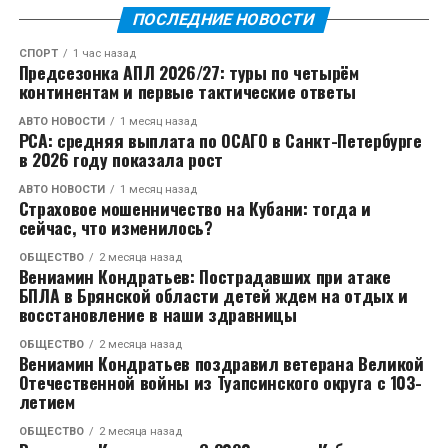
первом месте, и я был приятно удивлен, насколько
современные методы поиска сотрудников. Важно
законы, правила и ограничения относительно их
ПОСЛЕДНИЕ НОВОСТИ
серьезно DiscountSale.Market подходит к этому
быть креативным, использовать различные каналы
использования в жилых домах, ассоциациях
вопросу. Прозрачность сделок и надежные методы
СПОРТ
1 час назад
и предлагать привлекательные условия работы.
домовладельцев. Правильный выбор означает, что
Предсезонка АПЛ 2026/27: туры по четырём
оплаты сделали мой опыт покупки максимально
континентам и первые тактические ответы
вы сможете подключить к питанию необходимые
безопасным.
вам приборы или оборудование. Неправильный
АВТО НОВОСТИ
1 месяц назад
РСА: средняя выплата по ОСАГО в Санкт-Петербурге
выбор или неправильное использование могут в
Ценовая Политика: Доступность и
в 2026 году показала рост
лучшем случае повредить генератор или то, что к
Выгода
нему подключено, а в худшем — это может быть
АВТО НОВОСТИ
1 месяц назад
Страховое мошенничество на Кубани: тогда и
опасно, создавая риск пожара, поражения
сейчас, что изменилось?
Цены на DiscountSale.Market - одно из самых
электрическим током или отравления угарным
сильных его преимуществ. Я сравнивал цены с
газом.
ОБЩЕСТВО
2 месяца назад
Вениамин Кондратьев: Пострадавших при атаке
другими платформами и могу с уверенностью
БПЛА в Брянской области детей ждем на отдых и
Как работают генераторы
сказать, что здесь предложены одни из самых
восстановление в наши здравницы
выгодных условий на рынке.
ОБЩЕСТВО
2 месяца назад
Генераторы состоят из двух основных компонентов:
Вениамин Кондратьев поздравил ветерана Великой
Мои Рекомендации
двигателя и генератора переменного
Отечественной войны из Туапсинского округа с 103-
летием
тока. Двигатель вращает генератор переменного
Я искренне рекомендую DiscountSale.Market всем,
тока, вырабатывая мощность переменного тока
ОБЩЕСТВО
2 месяца назад