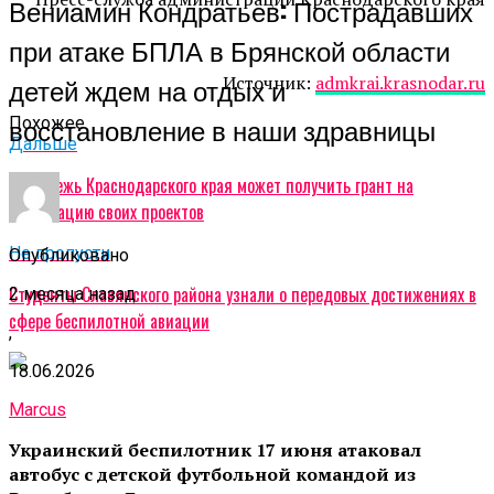
Вениамин Кондратьев: Пострадавших
при атаке БПЛА в Брянской области
детей ждем на отдых и
Источник:
admkrai.krasnodar.ru
восстановление в наши здравницы
Похожее
Дальше
Молодежь Краснодарского края может получить грант на
реализацию своих проектов
Не пропусти
Опубликовано
Студенты Славянского района узнали о передовых достижениях в
2 месяца назад
сфере беспилотной авиации
,
18.06.2026
Marcus
Украинский беспилотник 17 июня атаковал
автобус с детской футбольной командой из