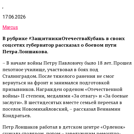
,
17.06.2026
Marcus
В рубрике #ЗащитникиОтечестваКубань в своих
соцсетях губернатор рассказал о боевом пути
Петра Лоншакова.
– В начале войны Петру Павловичу было 18 лет. Прошел
пехотное училище, участвовал в боях под
Сталинградом. После тяжелого ранения не смог
вернуться на фронт и занимался подготовкой
призывников. Награжден орденом «Отечественной
войны» II степени, медалями «За отвагу» и «За боевые
заслуги». В шестидесятых вместе семьей переехал в
поселок Новомихайловский, – рассказал Вениамин
Кондратьев.
Петр Лоншаков работал в детском центре «Орленок»
сначала столяром, потом – заведующим ремонтно-