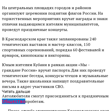
На центральных площадях городов и районов
организуют церемонии поднятия флагов России. На
торжественных мероприятиях вручат награды и знаки
отличия выдающимся жителям муниципалитетов,
проведут праздничные концерты.
В Краснодарском крае также запланированы 240
тематических выставок и мастер-классов, 150
спортивных соревнований, порядка 60 фестивалей и
ярмарок, кинопоказы и викторины.
Юным жителям Кубани в рамках акции «Мы –
граждане России» вручат паспорта. Для них проведут
тематические беседы, конкурсы чтецов и музыкальные
вечера. Также школьники напишут поздравительные
письма в адрес участников СВО.
Читать дальше
Автолюбители смогут присоединиться к праздничным
Общество
авто- и велопробегам.
Пресс-служба администрации Краснодарского края