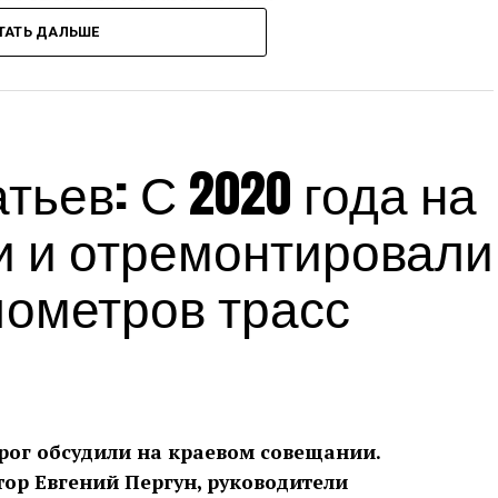
ТАТЬ ДАЛЬШЕ
сс-служба администрации Краснодарского края
Источник:
admkrai.krasnodar.ru
ьев: С 2020 года на
и и отремонтировали
лометров трасс
рог обсудили на краевом совещании.
тор Евгений Пергун, руководители