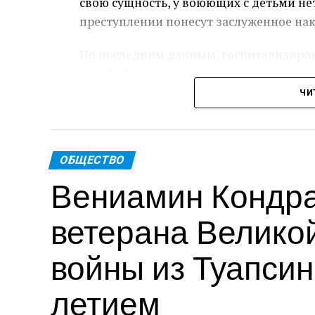
свою сущность, у воюющих с детьми не
преступлении понесут заслуженное нак
По последним данным, госпитализиров
детей. Им оказывают медицинскую по
ЧИ
Пре
Теги: Губернатор
ОБЩЕСТВО
Вениамин Кондра
ветерана Велико
войны из Туапсинс
летием