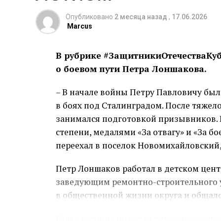
Опубликовано
2 месяца назад
,
17.06.2026
Marcus
В рубрике #ЗащитникиОтечестваКуба
о боевом пути Петра Лоншакова.
– В начале войны Петру Павловичу был
в боях под Сталинградом. После тяжело
занимался подготовкой призывников. 
степени, медалями «За отвагу» и «За б
переехал в поселок Новомихайловский,
Петр Лоншаков работал в детском цент
заведующим ремонтно-строительного у
в общественной жизни округа и общал
Глава региона пожелал ветерану крепк