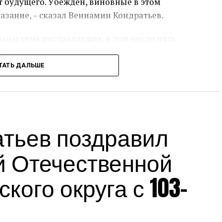
т будущего. Убежден, виновные в этом
азание, – сказал Вениамин Кондратьев.
аны семь пострадавших, в том числе пять
мощь.
ТАТЬ ДАЛЬШЕ
сс-служба администрации Краснодарского края
Источник:
admkrai.krasnodar.ru
тьев поздравил
й Отечественной
кого округа с 103-