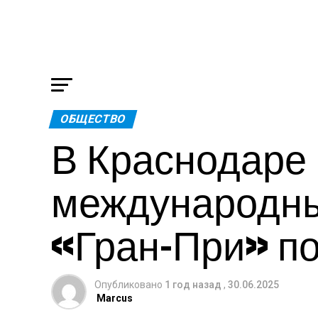
ОБЩЕСТВО
В Краснодаре
международны
«Гран-При» п
Опубликовано
1 год назад
,
30.06.2025
Marcus