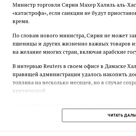
Министр торговли Сирии Махер Халиль аль-Хас
«катастрофа», если санкции не будут приоста
время.
По словам нового министра, Сирия не может за
пшеницы и других жизненно важных товаров из
на желание многих стран, включая арабские гос
В интервью Reuters в своем офисе в Дамаске Ха
правящей администрации удалось накопить до
топлива на несколько месяцев, но в случае сох
критической.
Хасан является членом нового временного пра
исламистской группировкой «Хайят Тахрир аш-
ЧИТАТЬ ДАЛ
Башара Асада 8 декабря, что стало результатом
после 13 лет гражданской войны.