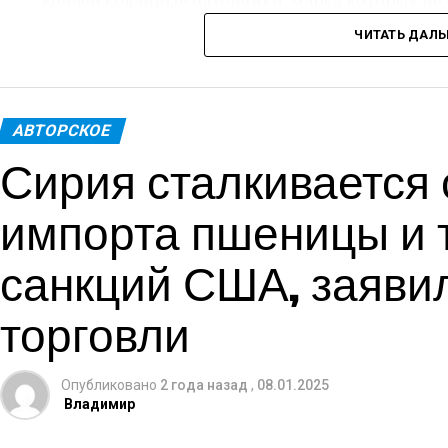
Конфискованные батончики, марка которых не 
реэкспортированы, либо уничтожены.
ЧИТАТЬ ДАЛ
По словам чиновников, учитывая объем импорт
около 2100 евро, что предполагает его предна
АВТОРСКОЕ
«Помимо возможного уклонения от уплаты нало
Сирия сталкивается
в первую очередь обеспокоена защитой здоровь
заявлении ведомства.
импорта пшеницы и т
Сотрудники таможни не смогли найти на упак
санкций США, заяви
об ингредиентах или аллергенах, что ставит по
торговли
Женщина, не подвергшаяся аресту, будет подве
возможных обвинений в уклонении от уплаты н
таможни.
Опубликовано
2 года назад
,
08.01.2025
Владимир