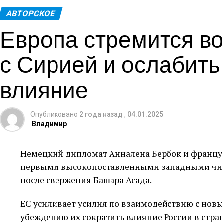
Санкции были введены в период правления Аса
АВТОРСКОЕ
Европа стремится во
правительства и государственных учреждений, 
Россия и Иран, традиционные поставщики пше
с Сирией и ослабить
прекратили поставки после того, как повстанцы
Москву.
влияние
Согласно источникам, осведомленным о ситуац
смягчении ограничений на предоставление гу
Опубликовано
2 года назад
,
04.01.2025
Владимир
услуг, таких как электроэнергия, для Сирии, с
санкций. Существующий эффект этих мер еще п
Немецкий дипломат Анналена Бербок и францу
Решение администрации Байдена направлено н
первыми высокопоставленными западными чи
добрую волю народу Сирии и новым исламистск
после свержения Башара Асада.
основные услуги и условия жизни в стране, пос
ЕС усиливает усилия по взаимодействию с но
Тем не менее, США рассматривают санкции как
убеждению их сократить влияние России в стра