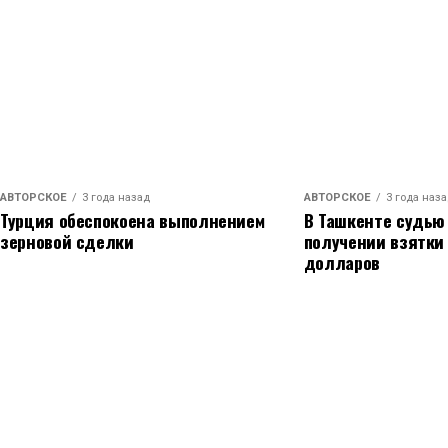
ключевые военные объекты в стране. Сообщает
переговоры о статусе российских войск.
Ее слова о том, что сирийский народ не забудет
акцент на необходимость поддержки народа Си
АВТОРСКОЕ
3 года назад
АВТОРСКОЕ
3 года наз
Турция обеспокоена выполнением
В Ташкенте судью
зерновой сделки
получении взятки
долларов