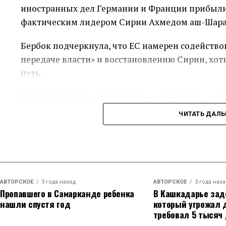
правящую группировку, которую они признали 
иностранных дел Германии и Франции прибыли 
последнее время демонстрирует более умеренн
фактическим лидером Сирии Ахмедом аш-Шара
Хасан также заявил, что ему известно о возм
Бербок подчеркнула, что ЕС намерен содейств
некоторых санкций в ближайшем будущем.
передаче власти» и восстановлению Сирии, хоть
путь.
Хотя HTS контролирует лишь часть Сирии, дем
время, чтобы достичь стабильности для выбор
ЧИТАТЬ ДАЛ
страны все еще с настороженностью относятся к
Бербок отметила, что новое начало возможно то
сирийцев в политическом процессе, независимо
принадлежности. Для Берлина важны отношения
АВТОРСКОЕ
3 года назад
АВТОРСКОЕ
3 года наз
заинтересована в возвращении сирийских мигр
Пропавшего в Самарканде ребенка
В Кашкадарье зад
время правления Асада.
нашли спустя год
который угрожал 
требовал 5 тысяч
Бербок также призвала Россию уйти из Сирии, 