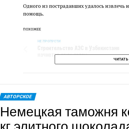
Одного из пострадавших удалось извлечь и
помощь.
ПОХОЖЕЕ
НЕ ПРОПУСТИ
Строительство АЭС в Узбекистане
начнется этим летом
ЧИТАТЬ
АВТОРСКОЕ
Немецкая таможня к
кг элитного шоколад