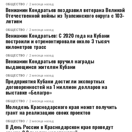
Бербок также призвала Россию уйти из Сирии,
ОБЩЕСТВО
2 месяца назад
Вениамин Кондратьев поздравил ветерана Великой
подчеркивая, что Кремль сохраняет ключевые
Отечественной войны из Туапсинского округа с 103-
военные объекты в стране. Сообщается, что между
летием
Москвой и HTS идут переговоры о статусе
ОБЩЕСТВО
2 месяца назад
российских войск.
Вениамин Кондратьев: С 2020 года на Кубани
построили и отремонтировали около 3 тысяч
Ее слова о том, что сирийский народ не забудет о
километров трасс
преступлениях режима Асада, ставят акцент на
ОБЩЕСТВО
2 месяца назад
необходимость поддержки народа Сирии.
Вениамин Кондратьев вручил награды
выдающимся жителям Кубани
ОБЩЕСТВО
2 месяца назад
Предприятия Кубани достигли экспортных
договоренностей на 1 миллион долларов на
выставке «Белагро»
ОБЩЕСТВО
2 месяца назад
Молодежь Краснодарского края может получить
грант на реализацию своих проектов
ОБЩЕСТВО
2 месяца назад
В День России в Краснодарском крае проведут