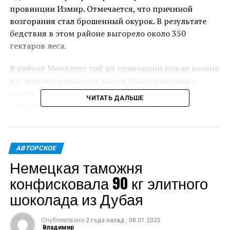
провинции Измир. Отмечается, что причиной
возгорания стал брошенный окурок. В результате
бедствия в этом районе выгорело около 350
гектаров леса.
В районе Мендерес той же провинции пожар возник
из-за неосторожности людей при обращении с
огнем. Представители компетентных органов
ЧИТАТЬ ДАЛЬШЕ
заявили, что подозреваемые в причастности к
пожарам задержаны и понесут серьезное наказание.
ПОХОЖЕЕ
АВТОРСКОЕ
Немецкая таможня
ДАЛЬШЕ
Турция теряет своих туристов
конфисковала 90 кг элитного
НЕ ПРОПУСТИ
шоколада из Дубая
В Великобритании изменится система
налогообложения
Опубликовано
2 года назад
,
08.01.2025
Владимир