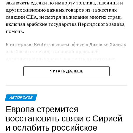
заключать сделки по импорту топлива, пшеницы и
Женщина, не подвергшаяся аресту, будет
других жизненно важных товаров из-за жестких
подвергнута расследованию на предмет возможных
санкций США, несмотря на желание многих стран,
обвинений в уклонении от уплаты налогов, сообщил
включая арабские государства Персидского залива,
представитель таможни.
помочь.
В интервью Reuters в своем офисе в Дамаске Халиль
аль-Хасан отметил, что новой правящей
администрации удалось накопить достаточное
количество пшеницы и топлива на несколько
ЧИТАТЬ ДАЛЬШЕ
месяцев, но в случае сохранения санкций ситуация
станет критической.
Хасан является членом нового временного
АВТОРСКОЕ
правительства, сформированного исламистской
Европа стремится
группировкой «Хайят Тахрир аш-Шам», после
свержения президента Башара Асада 8 декабря, что
восстановить связи с Сирией
стало результатом быстрого наступления
и ослабить российское
повстанцев после 13 лет гражданской войны.