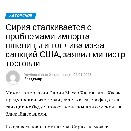
Конфискованные батончики, марка которых не
АВТОРСКОЕ
указана, должны быть либо реэкспортированы, либо
Сирия сталкивается с
уничтожены.
проблемами импорта
По словам чиновников, учитывая объем импорта,
пшеницы и топлива из-за
стоимость шоколада составляет около 2100 евро,
санкций США, заявил министр
что предполагает его предназначение для
коммерческой продажи.
торговли
«Помимо возможного уклонения от уплаты налогов
Опубликовано
2 года назад
,
08.01.2025
на сумму более 330 евро, таможня в первую очередь
Владимир
обеспокоена защитой здоровья граждан в
Министр торговли Сирии Махер Халиль аль-Хасан
Германии», — добавили в заявлении ведомства.
предупредил, что страну ждет «катастрофа», если
Сотрудники таможни не смогли найти на упаковке
санкции не будут приостановлены или отменены в
батончиков никакой информации об ингредиентах
ближайшее время.
или аллергенах, что ставит под угрозу здоровье
По словам нового министра, Сирия не может
покупателей.