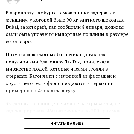
В аэропорту Гамбурга таможенники задержали
женщину, у которой было 90 кг элитного шоколада
Dubai, за который, как сообщили 8 января, должны
были быть уплачены импортные пошлины в размере
сотен евро.
Покупка шоколадных батончиков, ставших
популярными благодаря TikTok, привлекала
множество людей, которые часами стояли в
очередях. Батончики с начинкой из фисташек и
хрустящего теста фило продаются в Германии
примерно по 25 евро за штуку.
33-летняя женщина, чье имя не раскрывается, не
задекларировала 460 батончиков по 200 граммов,
которые были упакованы в три чемодана. Она
ЧИТАТЬ ДАЛЬШЕ
заявила, что заплатила 4,60 евро за каждый из них,
сообщил представитель таможни.