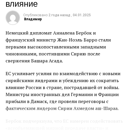
влияние
Санкции были введены в период правления Асада и
направлены против его правительства и
Опубликовано
2 года назад
,
04.01.2025
Владимир
государственных учреждений, таких как
центральный банк.
Немецкий дипломат Анналена Бербок и
французский министр Жан-Ноэль Барро стали
Россия и Иран, традиционные поставщики
первыми высокопоставленными западными
пшеницы и нефтепродуктов в Сирию, прекратили
чиновниками, посетившими Сирию после
поставки после того, как повстанцы одержали
свержения Башара Асада.
победу и Асад бежал в Москву.
ЕС усиливает усилия по взаимодействию с новыми
Согласно источникам, осведомленным о ситуации,
сирийскими лидерами и убеждению их сократить
США намерены объявить о смягчении ограничений
влияние России в стране, пострадавшей от войны.
на предоставление гуманитарной помощи и других
Министры иностранных дел Германии и Франции
основных услуг, таких как электроэнергия, для
прибыли в Дамаск, где провели переговоры с
Сирии, сохраняя при этом строгий режим санкций.
фактическим лидером Сирии Ахмедом аш-Шараа.
Существующий эффект этих мер еще предстоит
оценить.
Бербок подчеркнула, что ЕС намерен содействовать
«всеобъемлющей мирной передаче власти» и