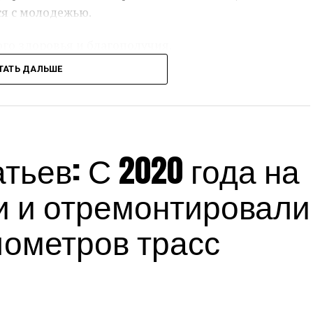
ся с молодежью.
ого здоровья и благополучия.
ТАТЬ ДАЛЬШЕ
сс-служба администрации Краснодарского края
Источник:
admkrai.krasnodar.ru
ьев: С 2020 года на
и и отремонтировали
лометров трасс