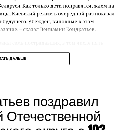
еларуси. Как только дети поправятся, ждем на
ицы. Киевский режим в очередной раз показал
т будущего. Убежден, виновные в этом
азание, – сказал Вениамин Кондратьев.
аны семь пострадавших, в том числе пять
мощь.
ТАТЬ ДАЛЬШЕ
сс-служба администрации Краснодарского края
Источник:
admkrai.krasnodar.ru
тьев поздравил
й Отечественной