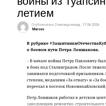
войны из Туапсинс
летием
Опубликовано
2 месяца назад
,
17.06.2026
Marcus
В рубрике #ЗащитникиОтечестваКуба
о боевом пути Петра Лоншакова.
– В начале войны Петру Павловичу был
в боях под Сталинградом. После тяжело
занимался подготовкой призывников. 
степени, медалями «За отвагу» и «За б
переехал в поселок Новомихайловский,
Петр Лоншаков работал в детском цент
заведующим ремонтно-строительного у