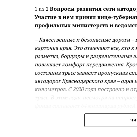
1 из 2
Вопросы развития сети автодо
Участие в нем принял вице-губерна
профильных министерств и ведомст
– Качественные и безопасные дороги –
карточка края. Это отмечают все, кто 
разметка, бордюры и разделительные эл
повышает комфорт передвижения. Кроме
состояния трасс зависит пропускная сп
автодорог Краснодарского края – одна 
километров. С 2020 года построено и о
трасс. В этом году, несмотря на непр
фонда составляет 64 миллиарда рублей
строительство и реконструкцию: в план
ЧИ
Ленинградской и города Тимашевска, а 
Вениамин Кондратьев.