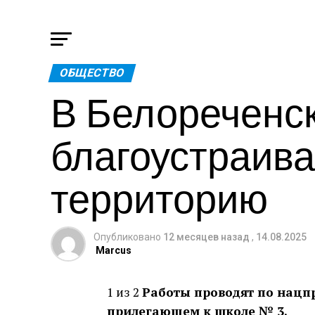
ОБЩЕСТВО
В Белореченск
благоустраив
территорию
Опубликовано
12 месяцев назад
,
14.08.2025
Marcus
1 из 2
Работы проводят по нацпр
прилегающем к школе № 3.