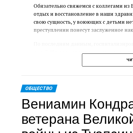
Обязательно свяжемся с коллегами из Б
отдых и восстановление в наши здравн
свою сущность, у воюющих с детьми не
преступлении понесут заслуженное нак
По последним данным, госпитализиров
детей. Им оказывают медицинскую по
ЧИ
Пре
Теги: Губернатор
ОБЩЕСТВО
Вениамин Кондра
ветерана Велико