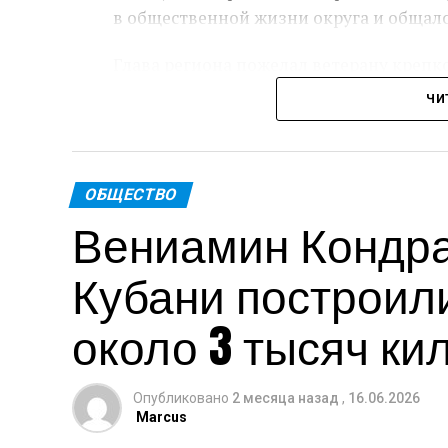
в общественной жизни округа и общал
Глава региона пожелал ветерану крепк
ЧИ
Пре
Теги: Губернатор
ОБЩЕСТВО
Вениамин Кондрат
Кубани построил
около 3 тысяч ки
Опубликовано
2 месяца назад
,
16.06.2026
Marcus