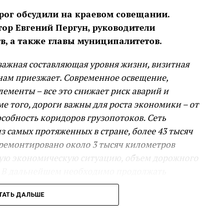
рог обсудили на краевом совещании.
тор Евгений Пергун, руководители
в, а также главы муниципалитетов.
 важная составляющая уровня жизни, визитная
к нам приезжает. Современное освещение,
ементы – все это снижает риск аварий и
 того, дороги важны для роста экономики – от
особность коридоров грузопотоков. Сеть
из самых протяженных в стране, более 43 тысяч
тремонтировано около 3 тысяч километров
остую экономическую ситуацию, объем дорожного
. В дальнейшем необходимо продолжать
ах – новые обходы, в том числе станицы
ТАТЬ ДАЛЬШЕ
также другие важные проекты, – сказал