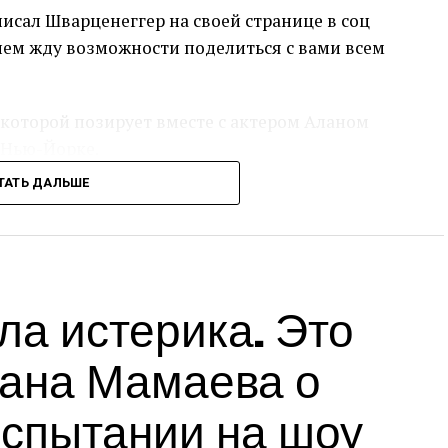
писал Шварценеггер на своей странице в соц
нием жду возможности поделиться с вами всем
которой позирует вместе с актером Аланом
 Нью-Йорке.
ТАТЬ ДАЛЬШЕ
дит с пушистой белой бородой и прической, в
дничного свитера.
, снятого Адамом Шенкманом, «Человек с
й обращается к своему списку непослушных
ла истерика. Это
торый поможет ему вернуть украденный
ана Мамаева о
аздничное настроение в своих фильмах. В 1996
спытании на шоу
дии «Подарок на Рождество» роль отца,