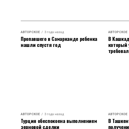
позавтракать, не успел настроиться, во
которые живут со мной в одном подъез
праздник еще и для них. Автомобиль, 
абсолютно всех на дороге, поэтому наст
АВТОРСКОЕ
3 года назад
АВТОРСКОЕ
мне напомнила, кто я, и в каком настр
Пропавшего в Самарканде ребенка
В Кашкад
концерте, но и по жизни», - заявил певе
нашли спустя год
который 
требовал
Напомним, что роман с Кабак Тимур Ро
Артист стал приглашенным гостем в «шо
актрисе и назвал её лучшей женщиной 
нашел, что искал, и наслаждается каж
Откровения певца вызвали бурные спор
Родригез впервые откровенно рассказал
брака. Артист решил разойтись с супру
АВТОРСКОЕ
3 года назад
АВТОРСКОЕ
объявил жене об этом решение по телеф
Турция обеспокоена выполнением
В Ташкен
женщина вернулась в столицу, то узнал
зерновой сделки
получени