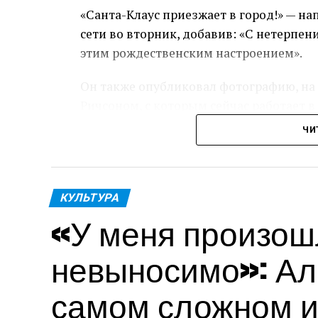
«Санта-Клаус приезжает в город!» — на
сети во вторник, добавив: «С нетерпе
этим рождественским настроением».
Он также опубликовал фотографию, на 
Ричсоном, с которым сейчас работает в
ЧИ
На снимке звезда «Терминатора» выгля
красном шерстяном пальто поверх праз
Согласно краткому содержанию фильма
КУЛЬТУРА
мешком» рассказывает о Санте, которы
«У меня произош
детей, чтобы найти бывшего вора, ко
волшебный мешок.
невыносимо»: Ал
Шварценеггеру не в новинку дарить пр
самом сложном и
году он сыграл в рождественской коме