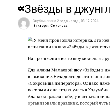
который готов на многое, чтобы запол
«Звёзды в джунг
«Человек с сумкой» станет первой кр
фильме после «Терминатора: Темные су
Опубликовано
2 года назад
,
03.12.2024
Виктория Смирнова
На протяжении всего шоу модель и дру
Для Аланы Мамаевой шоу «Звёзды в джу
выживание. Незадолго до этого она до
«Сокровища императора». Однако даже э
которыми она столкнулась в Колумбии. 
Алана одержала победу в испытании на
организовали праздник, который чуть