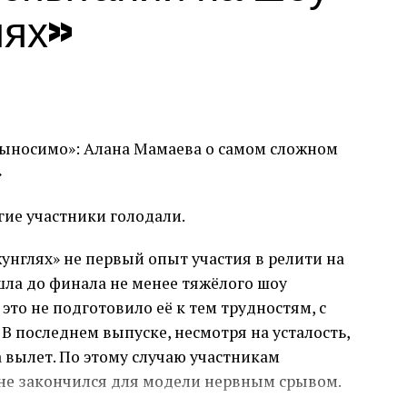
учить популярную игрушку для своего сына.
лях»
упной ролью Шварценеггера в полнометражном
дьбы» 2019 года.
гие участники голодали.
нглях» не первый опыт участия в релити на
шла до финала не менее тяжёлого шоу
то не подготовило её к тем трудностям, с
В последнем выпуске, несмотря на усталость,
 вылет. По этому случаю участникам
 не закончился для модели нервным срывом.