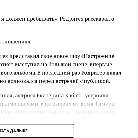
ствует от еды насыщения. Из-за
льзователи даже стали подозревать, что
 на реалити-шоу Natan добился прощения
 отношениях.
нтрижки певца с Бьянкой почти никто из
ему второй шанс.
гез представил свое новое шоу «Настроение
 артист выступил на большой сцене, впервые
вого альбома. В последний раз Родригез давал
ьно волновался перед встречей с публикой.
нная, актриса Екатерина Кабак, устроила
шными шарами, а на выходе из дома Тимура
сью «Настроение Родригез», который отвез
ТАТЬ ДАЛЬШЕ
в своих мыслях, только проснулся, успел только