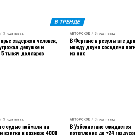
лнуюсь, всё ли в порядке. Сегодня все люди,
де, максимально счастливы, потому что этот
в котором мы ехали, привлекал внимание
В ТРЕНДЕ
роение у меня, скорее, не моё, а Катино. Она
3 года назад
АВТОРСКОЕ
3 года назад
оении я должен пребывать не только на
арье задержан человек,
В Фергане в результате др
ц.
угрожал девушке и
между двумя соседями пог
 5 тысяч долларов
из них
дригез перестал скрывать совсем недавно.
у Воли», где впервые заявил о своей любви к
в мире. По словам шоумена, он наконец-то
дым днем с избранницей.
ы в Сети. Дело в том, что недавно Тимур
 о разводе с Анной Девочкиной после 16 лет
гой осенью прошлого года. Он признался, что
3 года назад
АВТОРСКОЕ
3 года назад
ону, так как она не была в Москве. Когда
те судью поймали на
В Узбекистане ожидается
а, что у Родригеза уже новая любовь.
и взятки в размере 4000
потепление до +24 градусо