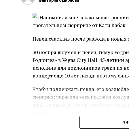
Виктория Смирнова
остановиться, ведь совершенно не чув
округлившегося животика некоторые по
модель беременна.
Напомним, что ранее оскандалившийся
Певец счастлив после развода в новых
Лерчек и склонял её к инт*му. После и
зрителей не верил, что блогерша даст 
30 ноября шоумен и певец Тимур Родри
Родригез» в Vegas City Hall. 45-летний
Источник
исполнив для поклонников треки из но
концерт еще 10 лет назад, поэтому сил
Чтобы поддержать певца, его возлюбле
сюрприз: украсила весь подъезд возду
ждал желтый ретро-автомобиль с надпи
артиста на концерт.
ЧИ
«Я вообще не был к этому готов, я был 