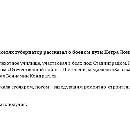
етях губернатор рассказал о боевом пути Петра Лон
пехотное училище, участвовал в боях под Сталинградом. 
 «Отечественной войны» II степени, медалями «За отваг
зал Вениамин Кондратьев.
ачала столяром, потом – заведующим ремонтно-строитель
лагополучия.