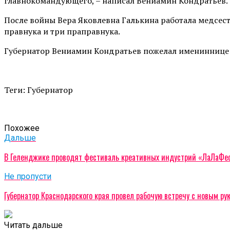
главнокомандующего, – написал Вениамин Кондратьев.
После войны Вера Яковлевна Галькина работала медсест
правнука и три праправнука.
Губернатор Вениамин Кондратьев пожелал имениннице к
Теги: Губернатор
Похожее
Дальше
В Геленджике проводят фестиваль креативных индустрий «ЛаЛаФе
Не пропусти
Губернатор Краснодарского края провел рабочую встречу с новым р
Читать дальше