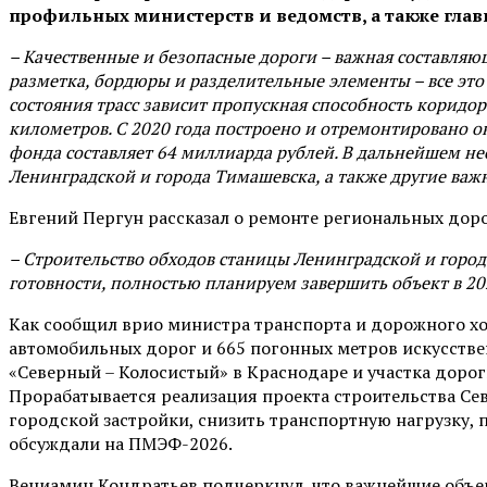
профильных министерств и ведомств, а также гла
– Качественные и безопасные дороги – важная составляющ
разметка, бордюры и разделительные элементы – все это
состояния трасс зависит пропускная способность коридор
километров. С 2020 года построено и отремонтировано о
фонда составляет 64 миллиарда рублей. В дальнейшем не
Ленинградской и города Тимашевска, а также другие важ
Евгений Пергун рассказал о ремонте региональных дорог
– Строительство обходов станицы Ленинградской и город
готовности, полностью планируем завершить объект в 202
Как сообщил врио министра транспорта и дорожного хо
автомобильных дорог и 665 погонных метров искусстве
«Северный – Колосистый» в Краснодаре и участка дорог
Прорабатывается реализация проекта строительства Се
городской застройки, снизить транспортную нагрузку,
обсуждали на ПМЭФ-2026.
Вениамин Кондратьев подчеркнул, что важнейшие объек