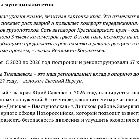
вы муниципалитетов.
ая уровня жизни, визитная карточка края. Это отмечают в
 снижает риск аварий и повышает комфорт передвижения. 
ов грузопотоков. Сеть автодорог Краснодарского края – од
коло 3 тысяч километров трасс. В этом году, несмотря на
обходимо продолжать строительство и реконструкцию: в п
ные проекты, – сказал Вениамин Кондратьев.
. С 2020 по 2026 год построили и реконструировали 67 к
а Тимашевска – это наш региональный вклад в опорную до
7 году, – доложил Евгений Пергун.
зяйства края Юрий Савенко, в 2026 году планируется за
нных сооружений. В том числе, закончить четыре из пят
и «Динская – Пластуновская» в Динском районе. Заверша
верного обхода Новороссийска, который позволит вывест
 повысить безопасность движения и улучшить экологиче
ты необходимо держать на строгом контроле и обеспечи