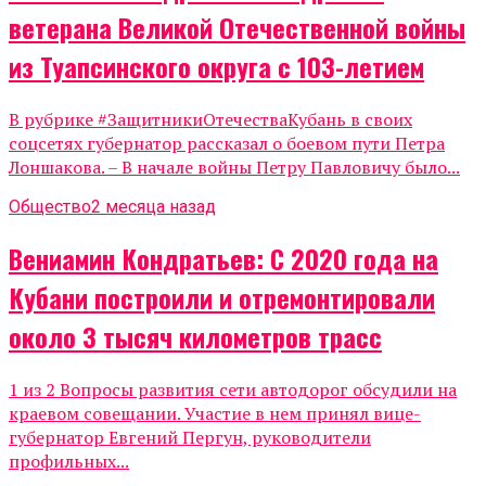
ветерана Великой Отечественной войны
из Туапсинского округа с 103-летием
В рубрике #ЗащитникиОтечестваКубань в своих
соцсетях губернатор рассказал о боевом пути Петра
Лоншакова. – В начале войны Петру Павловичу было...
Общество
2 месяца назад
Вениамин Кондратьев: С 2020 года на
Кубани построили и отремонтировали
около 3 тысяч километров трасс
1 из 2 Вопросы развития сети автодорог обсудили на
краевом совещании. Участие в нем принял вице-
губернатор Евгений Пергун, руководители
профильных...