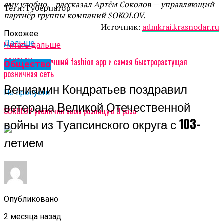
ему удобно, - рассказал Артём Соколов — управляющий
Теги: Губернатор
партнёр группы компаний SOKOLOV.
Источник:
admkrai.krasnodar.ru
Похожее
Дальше
Читать дальше
SOKOLOV — лучший fashion app и самая быстрорастущая
Общество
розничная сеть
Вениамин Кондратьев поздравил
Не пропусти
ветерана Великой Отечественной
SOKOLOV увеличил свою розницу в 3 раза
войны из Туапсинского округа с 103-
летием
Опубликовано
2 месяца назад