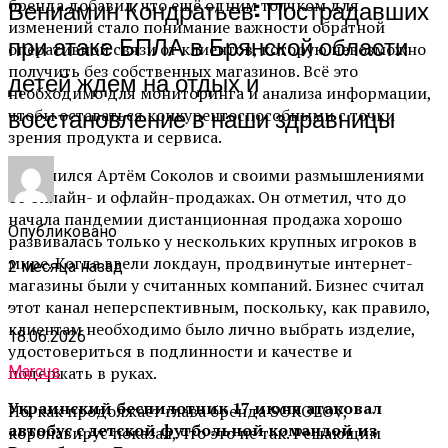
Вениамин Кондратьев: Пострадавших
бренда добавил, что ещё одним толчком для
изменений стало понимание важности обратной
при атаке БПЛА в Брянской области
оперативной связи от клиентов, которую невозможно
получить без собственных магазинов. Всё это
детей ждем на отдых и
необходимо для мониторинга и анализа информации,
восстановление в наши здравницы
чтобы оставаться конкурентоспособными с точки
зрения продукта и сервиса.
Поделился Артём Соколов и своими размышлениями
об онлайн- и офлайн-продажах. Он отметил, что до
начала пандемии дистанционная продажа хорошо
Опубликовано
развивалась только у нескольких крупных игроков в
мире. Когда ввели локдаун, продвинутые интернет-
2 месяца назад
магазины были у считанных компаний. Бизнес считал
,
этот канал неперспективным, поскольку, как правило,
клиентам необходимо было лично выбрать изделие,
18.06.2026
удостовериться в подлинности и качестве и
Marcus
подержать в руках.
Украинский беспилотник 17 июня атаковал
Но, как продолжает глава бренда SOKOLOV,
автобус с детской футбольной командой из
коронавирус показал, что это не так. Решающим