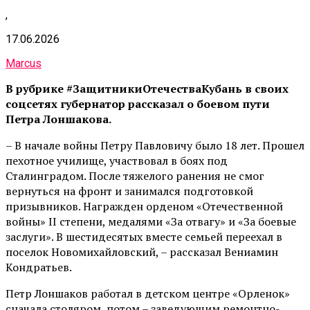
,
17.06.2026
Marcus
В рубрике #ЗащитникиОтечестваКубань в своих
соцсетях губернатор рассказал о боевом пути
Петра Лоншакова.
– В начале войны Петру Павловичу было 18 лет. Прошел
пехотное училище, участвовал в боях под
Сталинградом. После тяжелого ранения не смог
вернуться на фронт и занимался подготовкой
призывников. Награжден орденом «Отечественной
войны» II степени, медалями «За отвагу» и «За боевые
заслуги». В шестидесятых вместе семьей переехал в
поселок Новомихайловский, – рассказал Вениамин
Кондратьев.
Петр Лоншаков работал в детском центре «Орленок»
сначала столяром, потом – заведующим ремонтно-