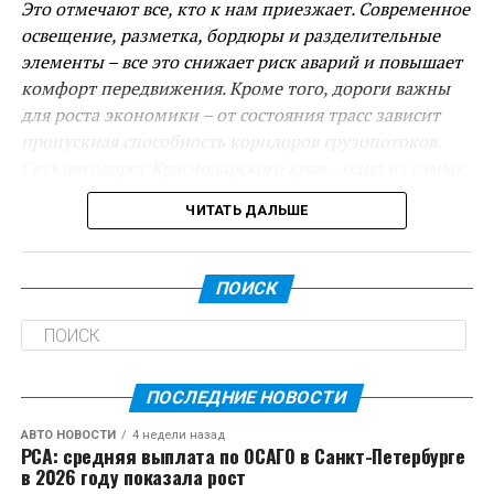
Это отмечают все, кто к нам приезжает. Современное
освещение, разметка, бордюры и разделительные
элементы – все это снижает риск аварий и повышает
комфорт передвижения. Кроме того, дороги важны
для роста экономики – от состояния трасс зависит
пропускная способность коридоров грузопотоков.
Сеть автодорог Краснодарского края – одна из самых
протяженных в стране, более 43 тысяч километров. С
ЧИТАТЬ ДАЛЬШЕ
2020 года построено и отремонтировано около 3
тысяч километров трасс. В этом году, несмотря на
непростую экономическую ситуацию, объем
ПОИСК
дорожного фонда составляет 64 миллиарда рублей. В
дальнейшем необходимо продолжать строительство
и реконструкцию: в планах – новые обходы, в том
числе станицы Ленинградской и города Тимашевска,
ПОСЛЕДНИЕ НОВОСТИ
а также другие важные проекты, – сказал Вениамин
Кондратьев.
АВТО НОВОСТИ
4 недели назад
РСА: средняя выплата по ОСАГО в Санкт-Петербурге
в 2026 году показала рост
Евгений Пергун рассказал о ремонте региональных