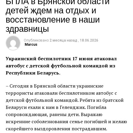
БПЛА в Брянской области
канализационный коллектор.
детей ждем на отдых и
восстановление в наши
– Для краевого центра этот проект критически важен.
В Краснодаре растет население, это один из самых
здравницы
быстрорастущих городов России. Из-за высокой
степени износа коллектора участились аварии –
Опубликовано
2 месяца назад
,
18.06.2026
кратно. Новый объект решит эту проблему и снимет
Marcus
инфраструктурные ограничения для развития
Украинский беспилотник 17 июня атаковал
бизнеса, – отметил Вениамин Кондратьев.
автобус с детской футбольной командой из
От головного коллектора зависят три
Республики Беларусь.
инвестиционных проекта с общим объемом
– Сегодня в Брянской области украинские
инвестиций – более 18 миллиардов рублей.
террористы атаковали беспилотником автобус с
Реализация позволит создать 660 рабочих мест и
детской футбольной командой. Ребята из братской
обеспечить прирост валового регионального
Беларуси ехали к нам в Геленджик. Погибла
продукта на 65 млрд рублей.
сопровождающая, ранены дети. Выражаю
– Кроме того, с вводом головного коллектора
искренние соболезнования семье погибшей и желаю
повысится качество водоотведения для более чем 400
скорейшего выздоровления пострадавшим.