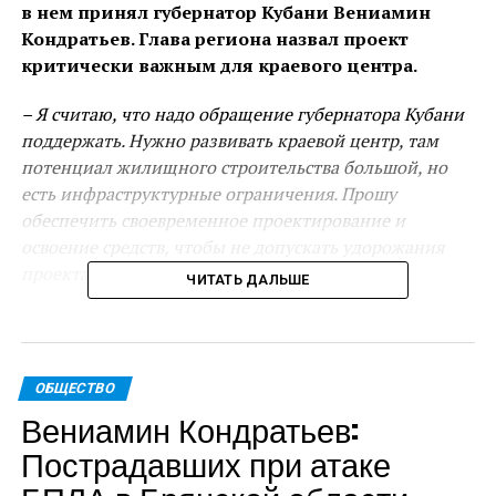
в нем принял губернатор Кубани Вениамин
Кондратьев. Глава региона назвал проект
критически важным для краевого центра.
– Я считаю, что надо обращение губернатора Кубани
поддержать. Нужно развивать краевой центр, там
потенциал жилищного строительства большой, но
есть инфраструктурные ограничения. Прошу
обеспечить своевременное проектирование и
освоение средств, чтобы не допускать удорожания
проекта, – сказал Марат Хуснуллин.
ЧИТАТЬ ДАЛЬШЕ
Вениамин Кондратьев представил новый проект на
замену одобренных Правительственной комиссией
в августе этого года. При этом глава региона
ОБЩЕСТВО
отметил, что объекты, заявленные ранее,
Вениамин Кондратьев:
безусловно, имеют большое значение для развития
Пострадавших при атаке
края, но, в первую очередь, нужно снять острую
проблему кубанской столицы – достроить Головной