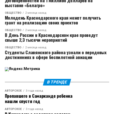
договоренностей на 1 миллион долларов на
и участка дороги «Динская – Пластуновская» в
выставке «Белагро»
Динском районе. Завершат реконструкцию двух
ОБЩЕСТВО
2 месяца назад
мостов в Горячем Ключе. Прорабатывается
Молодежь Краснодарского края может получить
реализация проекта строительства Северного
грант на реализацию своих проектов
обхода Новороссийска, который позволит вывести
ОБЩЕСТВО
2 месяца назад
грузовой и транзитный транспорт за пределы
В День России в Краснодарском крае проведут
свыше 2,3 тысячи мероприятий
городской застройки, снизить транспортную
нагрузку, повысить безопасность движения и
ОБЩЕСТВО
2 месяца назад
Студенты Славянского района узнали о передовых
улучшить экологическую обстановку. Механизмы
достижениях в сфере беспилотной авиации
финансирования проекта обсуждали на ПМЭФ-2026.
Вениамин Кондратьев подчеркнул, что важнейшие
объекты необходимо держать на строгом контроле
и обеспечить их реализацию в полном объеме.
В ТРЕНДЕ
АВТОРСКОЕ
3 года назад
К представителям федерального ведомства
Пропавшего в Самарканде ребенка
губернатор обратился с просьбой в курортный
нашли спустя год
сезон проводить ремонты в ночное время, чтобы не
АВТОРСКОЕ
3 года назад
вводить реверсивное движение и избежать пробок.