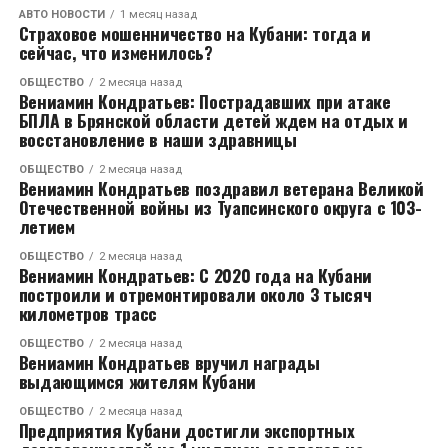
дорог. С 2020 по 2026 год построили и
АВТО НОВОСТИ
1 месяц назад
Страховое мошенничество на Кубани: тогда и
реконструировали 67 км краевых трасс, 2,5 км
сейчас, что изменилось?
мостов и путепроводов.
ОБЩЕСТВО
2 месяца назад
Вениамин Кондратьев: Пострадавших при атаке
– Строительство обходов станицы Ленинградской и
БПЛА в Брянской области детей ждем на отдых и
города Тимашевска – это наш региональный вклад в
восстановление в наши здравницы
опорную дорожную сеть. Обход Тимашевска на
ОБЩЕСТВО
2 месяца назад
стадии 70 процентов готовности, полностью
Вениамин Кондратьев поздравил ветерана Великой
планируем завершить объект в 2027 году, – доложил
Отечественной войны из Туапсинского округа с 103-
Евгений Пергун.
летием
ОБЩЕСТВО
2 месяца назад
Как сообщил врио министра транспорта и
Вениамин Кондратьев: С 2020 года на Кубани
дорожного хозяйства края Юрий Савенко, в 2026
построили и отремонтировали около 3 тысяч
километров трасс
году планируется завершить строительство и
реконструкцию порядка 11 км автомобильных
ОБЩЕСТВО
2 месяца назад
Вениамин Кондратьев вручил награды
дорог и 665 погонных метров искусственных
выдающимся жителям Кубани
сооружений. В том числе, закончить четыре из пяти
этапов обхода Тимашевска, реконструкцию
ОБЩЕСТВО
2 месяца назад
Предприятия Кубани достигли экспортных
автодороги «Северный – Колосистый» в Краснодаре