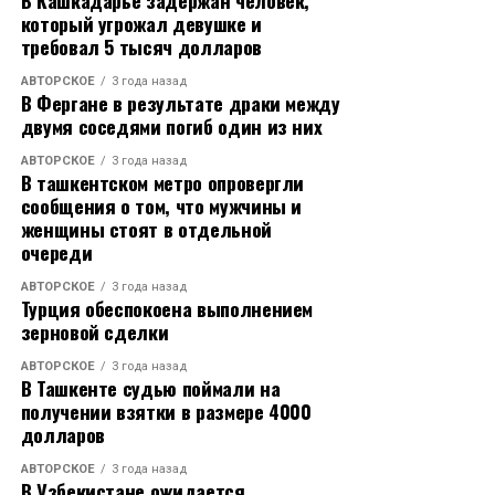
В Кашкадарье задержан человек,
который угрожал девушке и
– Краснодарский край – курортный край, летом мы
требовал 5 тысяч долларов
принимаем больше всего гостей – все едут на море.
АВТОРСКОЕ
3 года назад
Когда образуются заторы из-за реверсивного
В Фергане в результате драки между
движения или сужения дорог во время ремонтных
двумя соседями погиб один из них
работ, конечно, люди возмущаются. Мы, безусловно,
АВТОРСКОЕ
3 года назад
стараемся сделать максимум в межсезонье. И летом,
В ташкентском метро опровергли
когда жарко и нагрузка на дороги в 12 раз выше
сообщения о том, что мужчины и
нормативной, мы должны все эти неудобства
женщины стоят в отдельной
исключить, проводить ремонт в ночное время. Такая
очереди
практика существует, как минимум лет восемь, и
АВТОРСКОЕ
3 года назад
давайте не будем от нее отказываться, – сказал
Турция обеспокоена выполнением
Вениамин Кондратьев.
зерновой сделки
АВТОРСКОЕ
3 года назад
Исполняющий обязанности директора
В Ташкенте судью поймали на
Краснодарского филиала ГК «Автодор» Андрей
получении взятки в размере 4000
Наумов рассказал, что к курортному сезону работы
долларов
на трассах завершили, за исключением одного
АВТОРСКОЕ
3 года назад
участка – подхода к Новороссийску на перевале. Их
В Узбекистане ожидается