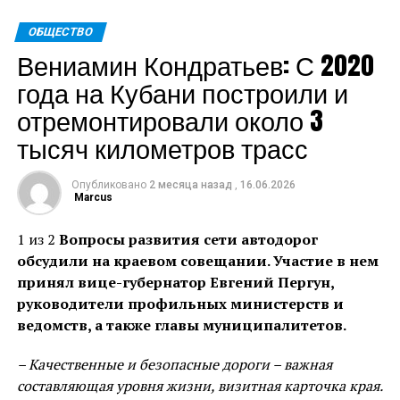
округа и общался с молодежью.
ОБЩЕСТВО
Глава региона пожелал ветерану крепкого здоровья
Вениамин Кондратьев: С 2020
и благополучия.
года на Кубани построили и
Пресс-служба администрации Краснодарского края
отремонтировали около 3
тысяч километров трасс
Теги: Губернатор
Источник:
admkrai.krasnodar.ru
Опубликовано
2 месяца назад
,
16.06.2026
Marcus
1 из 2
Вопросы развития сети автодорог
обсудили на краевом совещании. Участие в нем
принял вице-губернатор Евгений Пергун,
руководители профильных министерств и
ведомств, а также главы муниципалитетов.
– Качественные и безопасные дороги – важная
составляющая уровня жизни, визитная карточка края.