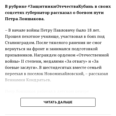
Эксперты рассказали о рисках и преимуществах
В рубрике #ЗащитникиОтечестваКубань в своих
технологий в страховании
соцсетях губернатор рассказал о боевом пути
Петра Лоншакова.
– В начале войны Петру Павловичу было 18 лет.
Прошел пехотное училище, участвовал в боях под
Сталинградом. После тяжелого ранения не смог
вернуться на фронт и занимался подготовкой
призывников. Награжден орденом «Отечественной
войны» II степени, медалями «За отвагу» и «За
боевые заслуги». В шестидесятых вместе семьей
переехал в поселок Новомихайловский, – рассказал
Вениамин Кондратьев.
Петр Лоншаков работал в детском центре
«Орленок» сначала столяром, потом – заведующим
ЧИТАТЬ ДАЛЬШЕ
ремонтно-строительного управления. Всегда
принимал активное участие в общественной жизни