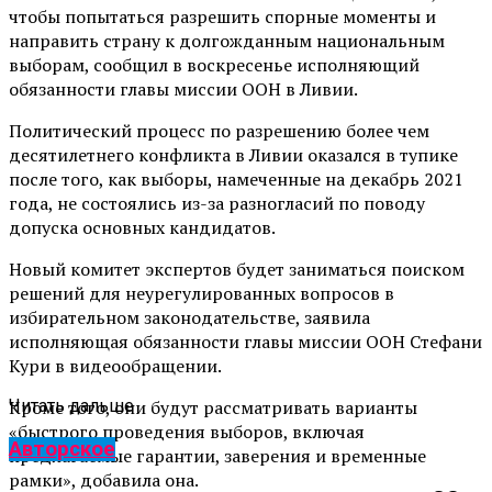
чтобы попытаться разрешить спорные моменты и
направить страну к долгожданным национальным
выборам, сообщил в воскресенье исполняющий
обязанности главы миссии ООН в Ливии.
Политический процесс по разрешению более чем
десятилетнего конфликта в Ливии оказался в тупике
после того, как выборы, намеченные на декабрь 2021
года, не состоялись из-за разногласий по поводу
допуска основных кандидатов.
Новый комитет экспертов будет заниматься поиском
решений для неурегулированных вопросов в
избирательном законодательстве, заявила
исполняющая обязанности главы миссии ООН Стефани
Кури в видеообращении.
Кроме того, они будут рассматривать варианты
Читать дальше
«быстрого проведения выборов, включая
Авторское
предлагаемые гарантии, заверения и временные
рамки», добавила она.