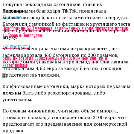
Покупка шоколадных батончиков, ставших
популярными благодаря TikTok, привлекала
Похожее
множество людей, которые часами стояли в очередях.
Дальше
Батончики с начинкой из фисташек и хрустящего теста
Освободили 533 человека, задержанных в ходе протестов против
фило продаются в Германии примерно по 25 евро за
выборов в Венесуэле
штуку.
Не пропусти
33-летняя женщина, чье имя не раскрывается, не
задекларировала 460 батончиков по 200 граммов,
Бельгия готовит своих граждан к возможным войнам и
которые были упакованы в три чемодана. Она заявила,
катастрофам
что заплатила 4,60 евро за каждый из них, сообщил
представитель таможни.
Конфискованные батончики, марка которых не указана,
должны быть либо реэкспортированы, либо
уничтожены.
По словам чиновников, учитывая объем импорта,
стоимость шоколада составляет около 2100 евро, что
предполагает его предназначение для коммерческой
продажи.