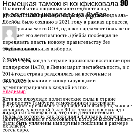
Немецкая таможня конфисковала 90
Правительство национального единства под
кг элитного шоколада из Дубая
руководством премьер-министра Абдулхамида аль-
Дбейбы было создано в 2021 году в рамках процесса,
поддерживаемого ООН, однако парламент больше не
признает его легитимность. Дбейба пообещал не
передавать власть новому правительству без
общенациональных выборов.
Опубликовано
2 года назад
С 2011 года, когда в стране произошло восстание при
поддержке НАТО, в Ливии царит нестабильность, и с
,
2014 года страна разделилась на восточные и
западные фракции с конкурирующими
08.01.2025
администрациями в каждой из них.
Владимир
Хотя все ключевые политические силы в стране
В аэропорту Гамбурга таможенники задержали
регулярно призывают к проведению выборов, многие
женщину, у которой было 90 кг элитного шоколада
ливийцы сомневаются, что они действительно
Dubai, за который, как сообщили 8 января, должны
заинтересованы в голосовании, которое может лишить
были быть уплачены импортные пошлины в размере
их власти.
сотен евро.