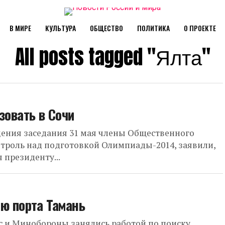
В МИРЕ
КУЛЬТУРА
ОБЩЕСТВО
ПОЛИТИКА
О ПРОЕКТЕ
All posts tagged "Ялта"
зовать в Сочи
дения заседания 31 мая члены Общественного
нтроль над подготовкой Олимпиады-2014, заявили,
 президенту...
ю порта Тамань
с и Минобороны занялись работой по поиску