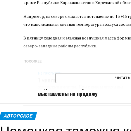
кроме Республики Каракалпакстан и Хорезмской облас
Например, на севере ожидается потепление до 13 +15 г
что максимальная дневная температура воздуха состави
В пятницу холодная и влажная воздушная масса формир
северо-западные районы республики.
ПОХОЖЕЕ
НЕ ПРОПУСТИ
1 миллиард из-за кредитной
ЧИТАТЬ
задолженности. Сумские магазины
выставлены на продажу
АВТОРСКОЕ
Немецкая таможня к