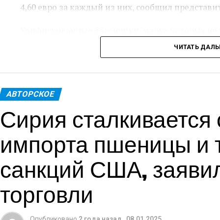
4,60 евро за каждый из них, сообщил представи
Конфискованные батончики, марка которых не 
реэкспортированы, либо уничтожены.
ЧИТАТЬ ДАЛ
По словам чиновников, учитывая объем импорт
около 2100 евро, что предполагает его предна
АВТОРСКОЕ
«Помимо возможного уклонения от уплаты нало
Сирия сталкивается
в первую очередь обеспокоена защитой здоровь
заявлении ведомства.
импорта пшеницы и т
Сотрудники таможни не смогли найти на упак
санкций США, заяви
об ингредиентах или аллергенах, что ставит по
торговли
Женщина, не подвергшаяся аресту, будет подве
возможных обвинений в уклонении от уплаты н
таможни.
Опубликовано
2 года назад
,
08.01.2025