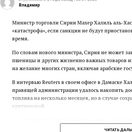
Владимир
Министр торговли Сирии Махер Халиль аль-Хас
«катастрофа», если санкции не будут приоста
время.
По словам нового министра, Сирия не может за
пшеницы и других жизненно важных товаров из
на желание многих стран, включая арабские гос
В интервью Reuters в своем офисе в Дамаске Ха
правящей администрации удалось накопить до
топлива на несколько месяцев, но в случае сох
критической.
Хасан является членом нового временного пра
исламистской группировкой «Хайят Тахрир аш-
ЧИТАТЬ ДАЛ