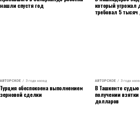
время правления Асада.
нашли спустя год
который угрожал 
требовал 5 тысяч
Бербок также призвала Россию уйти из Сирии, 
ключевые военные объекты в стране. Сообщает
переговоры о статусе российских войск.
Ее слова о том, что сирийский народ не забудет
акцент на необходимость поддержки народа Си
АВТОРСКОЕ
3 года назад
АВТОРСКОЕ
3 года наз
Турция обеспокоена выполнением
В Ташкенте судью
зерновой сделки
получении взятки
долларов