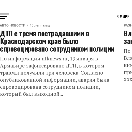
В МИРЕ
АВТО НОВОСТИ
13 лет назад
РАЗ
ДТП с тремя пострадавшими в
Вл
Краснодарском крае было
за
спровоцировано сотрудником полиции
По
Вл
По информации ntknews.ru, 19 января в
кин
Армавире зафиксировано ДТП, в котором
при
травмы получили три человека. Согласно
хок
опубликованной информации, авария была
спровоцирована сотрудником полиции,
который был выходной...