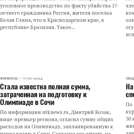
уголовное производство по факту убийства 17-
чл
летнего гражданина России, жителя поселка
ко
Белая Глина, что в Краснодарском крае, в
оли
республике Бразилия. Такое...
ос
исп
ФИНАНСЫ
13 лет назад
ОБЩ
Стала известна полная сумма,
На
затраченная на подготовку к
сп
Олимпиаде в Сочи
По 
ку
По информации ntknews.ru, Дмитрий Козак,
50 
вице-премьер региона, огласил сумму общих
жив
расходов на Олимпиаду, запланированную к
за
проведению в Сочи. Согласно его отчету, на