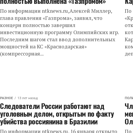
полностью выполнена «Газпромом»
Ка
По информации ntknews.ru,Алексей Миллер,
По 
глава правления «Газпрома», заявил, что
«К
концерн полностью завершил
от
инвестиционную программу Олимпийских игр.
кот
Последним шагом стал ввод дополнительных
Кар
мощностей на КС «Краснодарская»
ко
(компрессорная...
деп
РАЗНОЕ
13 лет назад
ПОЛ
Следователи России работают над
Чл
уголовным делом, открытым по факту
ме
убийства россиянина в Бразилии
Ол
По информации ntknews.ru, 16 января открыто
По 