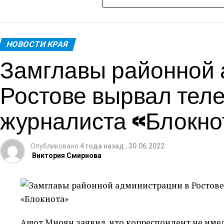
авария, Влад вместе с отчимом ехали в автобус
Однако поездка изменила многое в жизни несо
Авария случилась 10 декабря 2020 года. С тех п
НОВОСТИ КРАЯ
многочисленные операции, реабилитацию, а та
Замглавы районной 
результате ДТП Владу оторвало обе ноги и руку.
буквально зажало конечности. До момента прие
Ростове вырвал теле
согреть ребенка и хоть как-то успокоить. С те
изменилась.
журналиста «Блокно
Опубликовано
4 года назад
,
30.06.2022
Виктория Смирнова
Мальчика госпитализировали с разнообразными
находился в реанимации в крайне тяжелом сост
поправку. Ребенок вместе с мамой провел 4 мес
Пережить пришлось многое.
Ашот Мноян заявил, что корреспондент не имел