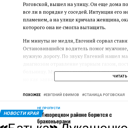
Роговской, вышел на улицу. Он еще дома п
все ли в порядке у соседей. Интуиция его 
пламенем, а на улице кричала женщина, ока
которого она не смогла вытащить.
Ни минуты не медля, Евгений сорвал ставни
Остановившийся водитель помог мужчине, 
нужную дорогу. По звуку Евгений нашел ма
диагнозом отравление угарным газом, пос
больницу. Мужчину, героически спасшего п
ЧИТАТЬ
но как заявил сам Евгений, для него лучши
ПОХОЖЕЕ
ЕВГЕНИЙ ЕФИМОВ
СТАНИЦА РОГОВСКАЯ
НЕ ПРОПУСТИ
В Тихорецком районе борются с
НОВОСТИ КРАЯ
браконьерами
«Батька» Лукашенко