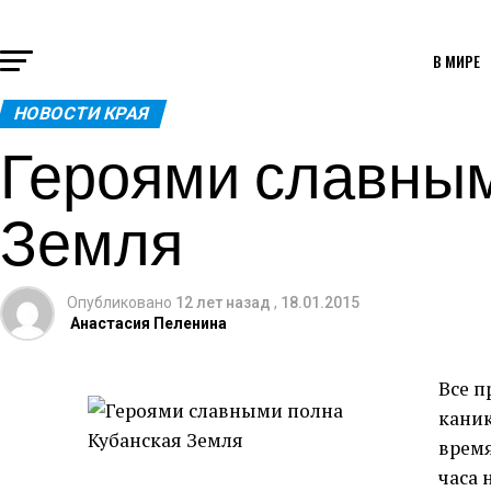
В МИРЕ
НОВОСТИ КРАЯ
Героями славным
Земля
Опубликовано
12 лет назад
,
18.01.2015
Анастасия Пеленина
Все 
каник
время
часа 