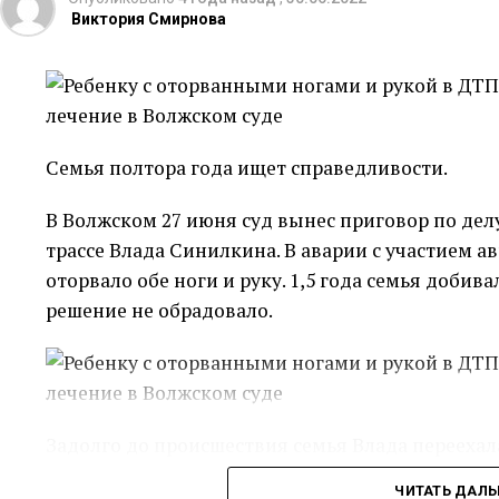
Виктория Смирнова
По его словам, в ходе двухдневного визита бу
договорённости.
Президент Беларуси получил от Самарской обла
которая является одним из главных символов С
Семья полтора года ищет справедливости.
функционируют крупные ракетостроительные п
пластинку с 7-й симфонией Шостаковича. Это 
В Волжском 27 июня суд вынес приговор по дел
в Куйбышеве (прежнее название Самары) в 1942
трассе Влада Синилкина. В аварии с участием а
Дмитрий Шостакович находился во время эваку
оторвало обе ноги и руку. 1,5 года семья добива
решение не обрадовало.
Автор текста: Ирина Никитина
Задолго до происшествия семья Влада переехала
заседание Татьяна Степанова, мама мальчика, 
Источник
ЧИТАТЬ ДАЛ