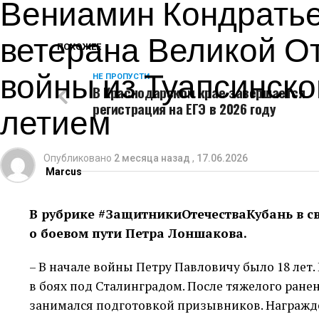
Вениамин Кондратье
ветерана Великой О
ПОХОЖЕЕ
войны из Туапсинског
НЕ ПРОПУСТИ
В Краснодарском крае завершается
летием
регистрация на ЕГЭ в 2026 году
Опубликовано
2 месяца назад
,
17.06.2026
Marcus
В рубрике #ЗащитникиОтечестваКубань в св
о боевом пути Петра Лоншакова.
– В начале войны Петру Павловичу было 18 лет
в боях под Сталинградом. После тяжелого ранен
занимался подготовкой призывников. Награжде