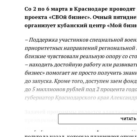
Со 2 по 6 марта в Краснодаре проводя
проекта «СВОй бизнес». Очный пятидн
организует кубанский центр «Мой бизн
– Поддержка участников специальной военн
приоритетных направлений региональной 
близкие чувствовали реальную опору со ст
– находить достойную работу или развиват
бизнес» помогает не просто получить знан
до запуска. Кроме того, доступен заем фо
до 5 миллионов рублей под 2 процента годо
губернатор Краснодарского края Александр
Задачей программы является адаптация бо
предпринимательских инициатив и запуск 
ЧИТАТЬ
могут участники СВО и ветераны боевых д
полугода назад, которые планируют откр