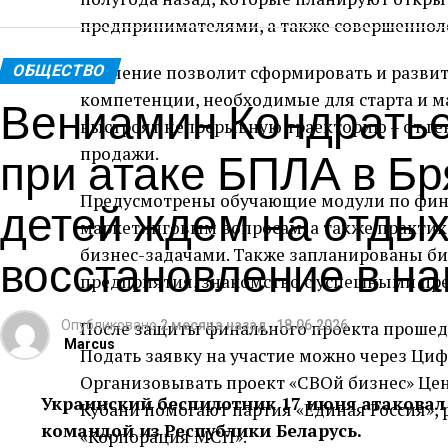
предпринимателями, а также совершенноле
ОБЩЕСТВО
Обучение позволит сформировать и разви
Вениамин Кондратье
компетенции, необходимые для старта и м
выстроят непрерывную траекторию – от ге
при атаке БПЛА в Бр
продажи.
детей ждем на отдых
Предусмотрены обучающие модули по фин
маркетинговым вопросам, а также практи
восстановление в н
бизнес-задачами. Также запланированы б
предприятия, знакомство с успешными пр
Опубликовано
После защиты финального проекта прошед
2 месяца назад
,
18.06.2026
Marcus
Подать заявку на участие можно через Ц
Организовывать проект «СВОй бизнес» Це
Украинский беспилотник 17 июня атаковал 
Кубани помогают партия «Единая Россия», 
командой из Республики Беларусь.
«Корпорация МСП».