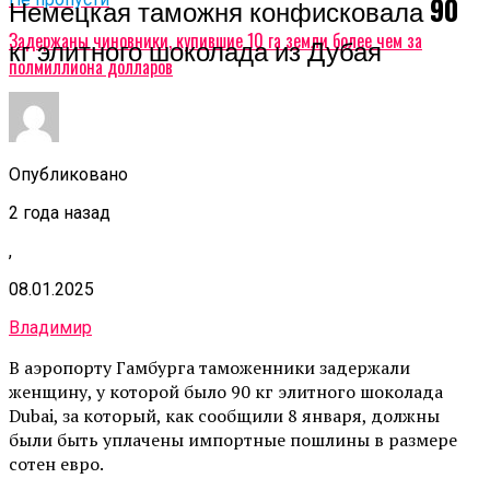
Немецкая таможня конфисковала 90
Задержаны чиновники, купившие 10 га земли более чем за
кг элитного шоколада из Дубая
полмиллиона долларов
Опубликовано
2 года назад
,
08.01.2025
Владимир
В аэропорту Гамбурга таможенники задержали
женщину, у которой было 90 кг элитного шоколада
Dubai, за который, как сообщили 8 января, должны
были быть уплачены импортные пошлины в размере
сотен евро.