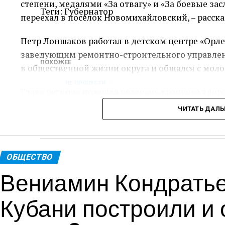
степени, медалями «За отвагу» и «За боевые зас
Теги: Губернатор
переехал в поселок Новомихайловский, – расск
Петр Лоншаков работал в детском центре «Орле
заведующим ремонтно-строительного управлени
ПОХОЖЕЕ
в общественной жизни округа и общался с мол
НЕ ПРОПУСТИ
Глава региона пожелал ветерану крепкого здор
Немецкая таможня конфисковала
90 кг элитного шоколада из Дубая
ЧИТАТЬ ДАЛ
Пресс-служ
Теги: Губернатор
ОБЩЕСТВО
Вениамин Кондратьев
Кубани построили и