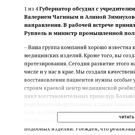
1 из 4
Губернатор обсудил с учредителя
Валерием Чагиным и Алиной Зимнухово
направления. В рабочей встрече приня
Руппель и министр промышленной пол
– Ваша группа компаний хорошо известна 
медицинских изделий. Кроме того, вы созда
протезирования. Сегодня развитие этого н
числе и у нас в крае. Мы создали качестве
восстановления пациентов нужны особые у
строим краевой центр медицинской реабил
цикл восстановительных процедур. Большо
передового оборудования, а также соврем
году на Петербургском международном э
ЧИТАТЬ
соглашение о создании двух предприятий 
подобных изделий. Убежден, что реализац