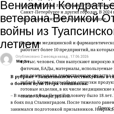
Вениамин Кондратье
и реабилитации людей с ампутацией конечн
ветерана Великой О
Санкт-Петербурге и других городах. В 2024
протезы, из них 1200 – военнослужащие.
войны из Туапсинског
***
летием
В отрасли медицинской и фармацевтическ
работает более 10 предприятий, на которы
Опубликовано
2 месяца назад
,
17.06.2026
1,3 тыс. человек. Они выпускают широкую 
Marcus
фиточаи, БАДы, материалы, используемые в
они реализовали лекарственные средства и
В рубрике #ЗащитникиОтечестваКубань в св
рублей. Кроме того, объем отгрузки прод
о боевом пути Петра Лоншакова.
готовые изделия, в их числе медицинские 
– В начале войны Петру Павловичу было 18 лет
свыше 3,9 млрд рублей.
в боях под Сталинградом. После тяжелого ранен
Пресс-
занимался подготовкой призывников. Награжде