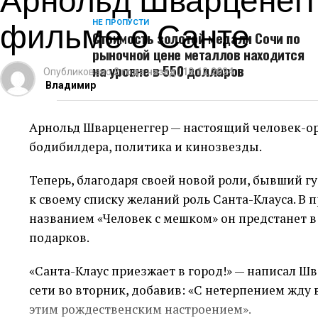
фильме о Санте
НЕ ПРОПУСТИ
Стоимость золотой медали Сочи по
рыночной цене металлов находится
на уровне в 550 долларов
Опубликовано
2 года назад
,
18.12.2024
Владимир
Арнольд Шварценеггер — настоящий человек-орк
бодибилдера, политика и кинозвезды.
Теперь, благодаря своей новой роли, бывший 
к своему списку желаний роль Санта-Клауса. 
названием «Человек с мешком» он предстанет в
подарков.
«Санта-Клаус приезжает в город!» — написал Шв
сети во вторник, добавив: «С нетерпением жду
этим рождественским настроением».