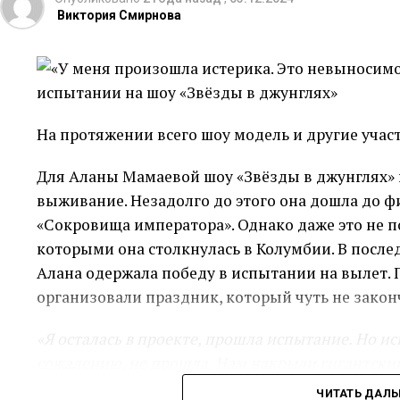
Виктория Смирнова
На протяжении всего шоу модель и другие учас
Для Аланы Мамаевой шоу «Звёзды в джунглях» 
выживание. Незадолго до этого она дошла до ф
«Сокровища императора». Однако даже это не по
которыми она столкнулась в Колумбии. В послед
Алана одержала победу в испытании на вылет. 
организовали праздник, который чуть не зако
«Я осталась в проекте, прошла испытание. Но исп
сожалению, не прошла. Нам накрыли гигантский
60 секунд, чтобы мы поели. А потом жестоко её 
ЧИТАТЬ ДАЛ