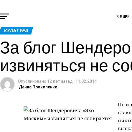
В МИРЕ
КУЛЬТУРА
За блог Шендер
извиняться не с
Опубликовано
12 лет назад
,
11.02.2014
Денис Прокопенко
По ин
главн
никто
выск