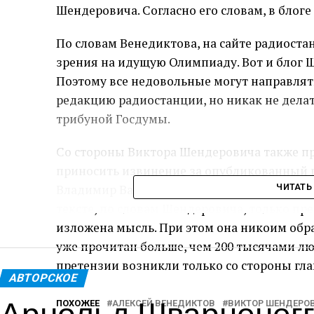
Шендеровича. Согласно его словам, в блог
По словам Венедиктова, на сайте радиост
зрения на идущую Олимпиаду. Вот и блог 
Поэтому все недовольные могут направлят
редакцию радиостанции, но никак не делат
трибуной Госдумы.
Со стороны Виктора Шендеровича также про
приносить извинение за опубликованный 
Владимир Васильев, глава фракции «Единая
ЧИТАТЬ
тексте, по словам Шендеровича, только пр
изложена мысль. При этом она никоим обра
уже прочитан больше, чем 200 тысячами лю
претензии возникли только со стороны гла
АВТОРСКОЕ
Арнольд Шварценегг
ПОХОЖЕЕ
АЛЕКСЕЙ ВЕНЕДИКТОВ
ВИКТОР ШЕНДЕРО