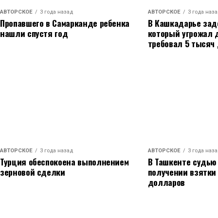
абсолютно всех на дороге, поэтому настроение у 
АВТОРСКОЕ
3 года назад
АВТОРСКОЕ
3 года наз
мне напомнила, кто я, и в каком настроении я 
Пропавшего в Самарканде ребенка
В Кашкадарье зад
концерте, но и по жизни», - заявил певец.
нашли спустя год
который угрожал 
требовал 5 тысяч
Напомним, что роман с Кабак Тимур Родригез п
Артист стал приглашенным гостем в «шоу Воли»,
актрисе и назвал её лучшей женщиной в мире. 
нашел, что искал, и наслаждается каждым днем
Откровения певца вызвали бурные споры в Сети
Родригез впервые откровенно рассказал о разв
брака. Артист решил разойтись с супругой осен
АВТОРСКОЕ
3 года назад
АВТОРСКОЕ
3 года наз
объявил жене об этом решение по телефону, так 
Турция обеспокоена выполнением
В Ташкенте судью
женщина вернулась в столицу, то узнала, что у 
зерновой сделки
получении взятки
долларов
Многие пользователи раскритиковали Екатерину 
поэтому Тимуру пришлось дать новый комментар