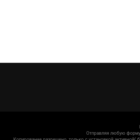
разрыва с женой встречался с другой девушкой.
с Кабак. Бывшая жена Родригеза эмоционально 
Источник
Отправляя любую форму 
Копирование разрешено, только с установкой активной( бе