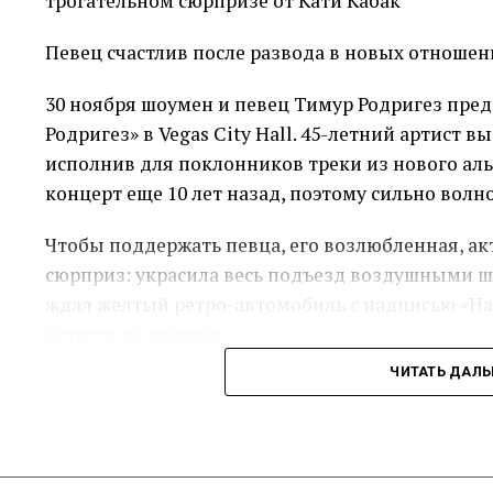
Напомним, что ранее оскандалившийся на реа
Певец счастлив после развода в новых отношен
Лерчек и склонял её к инт*му. После интрижки 
зрителей не верил, что блогерша даст ему втор
30 ноября шоумен и певец Тимур Родригез пред
Родригез» в Vegas City Hall. 45-летний артист 
Источник
исполнив для поклонников треки из нового аль
концерт еще 10 лет назад, поэтому сильно волн
Чтобы поддержать певца, его возлюбленная, ак
сюрприз: украсила весь подъезд воздушными ш
ждал желтый ретро-автомобиль с надписью «На
артиста на концерт.
ЧИТАТЬ ДАЛ
«Я вообще не был к этому готов, я был в своих 
позавтракать, не успел настроиться, волнуюсь, 
которые живут со мной в одном подъезде, макс
праздник еще и для них. Автомобиль, в которо