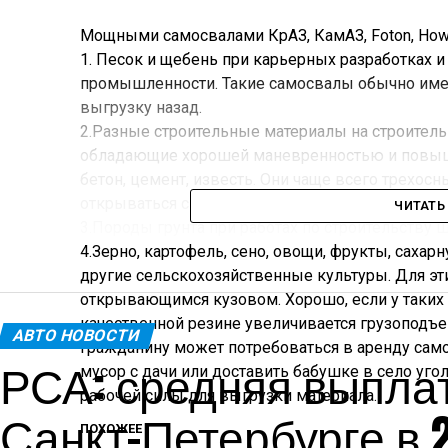
Мощными самосвалами КрАЗ, КамАЗ, Foton, How
1. Песок и щебень при карьерных разработках 
промышленности. Такие самосвалы обычно имею
выгрузку назад.
2.Разные строительные материалы на строител
обладающие хорошей маневренностью и повыше
бетон, цемент, известь. Они чаще всего трехо
открываться с одной или обеих сторон.
ЧИТАТЬ
3.Породы грунта при работах по строительству 
4.Зерно, картофель, сено, овощи, фрукты, сахар
другие сельскохозяйственные культуры. Для эт
открывающимся кузовом. Хорошо, если у таких
качественной резине увеличивается грузоподъе
АВТО НОВОСТИ
гражданину может потребоваться в аренду само
РСА: средняя выпла
мусор с дачи или доставить бабушке в село угол
рабочей силы для выгрузки материала.
Санкт-Петербурге в 2
ПОХОЖЕЕ