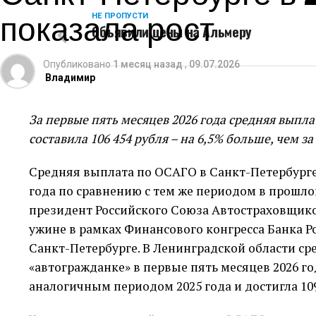
показала рост
НЕ ПРОПУСТИ
Объявили цены на Альмеру
Опубликовано
1 месяц назад
,
09.07.2026
Владимир
За первые пять месяцев 2026 года средняя выпл
составила 106 454 рубля – на 6,5% больше, чем з
Средняя выплата по ОСАГО в Санкт-Петербурге 
года по сравнению с тем же периодом в прошло
президент Российского Союза Автостраховщик
ужине в рамках Финансового конгресса Банка Ро
Санкт-Петербурге. В Ленинградской области ср
«автогражданке» в первые пять месяцев 2026 го
аналогичным периодом 2025 года и достигла 109