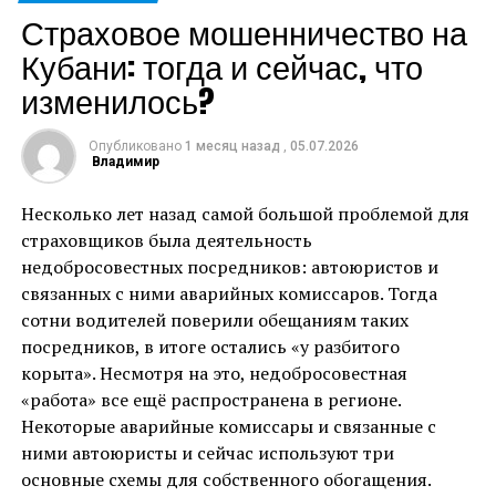
в прошлом году), а в Ленинградской области – 7 310
Страховое мошенничество на
рублей, что на 3,5% ниже, чем в целом по России.
Кубани: тогда и сейчас, что
Как сообщил Евгений Уфимцев, средняя выплата по
обязательной «автогражданке» постоянно растет, а
изменилось?
вот рост средней стоимости полиса страховщики
стараются держать на прежнем уровне.
«Мы видели,
Опубликовано
1 месяц назад
,
05.07.2026
что средняя выплата по ОСАГО продолжает свой рост
Владимир
уже не первый год. Несомненно, она оказывает
Несколько лет назад самой большой проблемой для
давление и на среднюю премию, однако долгое
страховщиков была деятельность
время страховщикам удавалось её сдерживать,
недобросовестных посредников: автоюристов и
благодаря добросовестной конкуренции на рынке за
связанных с ними аварийных комиссаров. Тогда
аккуратных водителей. По итогам пяти месяцев 2026
сотни водителей поверили обещаниям таких
года средняя премия по ОСАГО выросла на 3,9% -
посредников, в итоге остались «у разбитого
менее чем на 300 руб. в сравнении с тем же периодом
корыта». Несмотря на это, недобросовестная
за 2025 год. Однако, если мы посмотрим на более
«работа» все ещё распространена в регионе.
долгосрочную перспективу, то сейчас средняя премия
Некоторые аварийные комиссары и связанные с
по ОСАГО ниже, чем за пять месяцев 2023 года –
ними автоюристы и сейчас используют три
тогда она составляла 7 710 рублей. При этом средняя
основные схемы для собственного обогащения.
выплата по ОСАГО за эти три года показала рост на