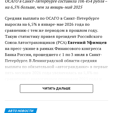
ОСАГО в Санкт-Петербурге составила 106 454 рубля –
цене и легкости в техническом обслуживании.
на 6,5% больше, чем за январь-май 2025
К современным моделям ВАЗ относятся такие
автомобили, как "ЛАДА-КАЛИНА", "ЛАДА-ПРИОРА", а
Средняя выплата по ОСАГО в Санкт-Петербурге
также самая последняя разработка завода -
выросла на 6,5% в январе-мае 2026 года по
автомобиль"ЭЛЛАДА", который имеет электрический
сравнению с тем же периодом в прошлом году.
двигатель и достаточно большой пробег без
Такую статистику привел президент Российского
подзарядки. Автомобили ВАЗ остаются довольно
Союза Автостраховщиков (РСА)
Евгений Уфимцев
популярными среди населения, благодаря
на пресс-ужине в рамках Финансового конгресса
постоянному усовершенствованию и доступной
Банка России, прошедшего с 1 по 3 июля в Санкт-
цене!
Петербурге. В Ленинградской области средняя
выплата по обязательной «автогражданке» в первые
пять месяцев 2026 года увеличилась на 5,8% по
ПОХОЖЕЕ
сравнению с аналогичным периодом 2025 года и
достигла 109 365 рублей.
ДАЛЬШЕ
ЧИТАТЬ ДАЛЬШЕ
Грузоперевозка из Финляндии
Что касается средней премии по ОСАГО в январе-
НЕ ПРОПУСТИ
мае 2026 года, то в Санкт-Петербурге она составила
Продажа автомобиля: что следует учитывать
9 690 рублей (на 0,1% ниже за аналогичный период
АВТО НОВОСТИ