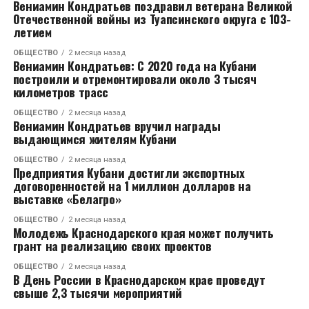
области много импортных машин, поэтому рост
Ефремов
сделал акцент на урегулировании
Вениамин Кондратьев поздравил ветерана Великой
средней выплаты тут будет активнее, чем по стране в
убытков:
«Что такое вообще страхование? Это, в
Отечественной войны из Туапсинского округа с 103-
«Мошенники на своем автомобиле следят за
летием
целом»,
первую очередь, урегулирование убытков. И любой
–добавил Евгений Уфимцев.
грузовым авто и в нужный момент выставляют
потребитель, любой клиент оценивает страховую
специальную помеху. Когда грузовой автомобиль
ОБЩЕСТВО
2 месяца назад
Вениамин Кондратьев: С 2020 года на Кубани
компанию по тому, как там урегулируются убытки и
начинает эту помеху объезжать, они тут же
построили и отремонтировали около 3 тысяч
насколько ему комфортно получать компенсацию за
подъезжают под грузовой автомобиль и совершают
километров трасс
то страховое событие, которое произошло. Если бы
ДТП», — рассказал Эдуард Гайдаенко.
сегодня мы начинали урегулирование убытков не с
ОБЩЕСТВО
2 месяца назад
Вениамин Кондратьев вручил награды
момента подачи заявления, а с момента
«Бороться с таким видом мошенничества
выдающимся жителям Кубани
возникновения страхового события, очень многих
достаточно сложно, потому что ДТП происходит
ОБЩЕСТВО
2 месяца назад
проблем удалось бы избежать. Даже мошенников
реально, и доказать умышленный характер
Предприятия Кубани достигли экспортных
было бы в разы меньше, недобросовестные практики
происшествия тяжело», — добавил Руслан Ахиджак.
договоренностей на 1 миллион долларов на
выставке «Белагро»
бы просто исчезли»,
– прокомментировал ситуацию
Эксперт отметил, что страховщикам приходится
Сергей Ефремов.
активно взаимодействовать с «виновниками» ДТП
ОБЩЕСТВО
2 месяца назад
Молодежь Краснодарского края может получить
(водителями, которых подставили), с их
грант на реализацию своих проектов
В частности, большую роль
работодателями из разных регионов России,
клиентоориентированность играет в сегменте
которые занимаются транспортными перевозками,
ОБЩЕСТВО
2 месяца назад
В День России в Краснодарском крае проведут
ОСАГО.
«Все, что касается реформирования страховой
чтобы привлечь к ответственности настоящих
свыше 2,3 тысячи мероприятий
отрасли, особенно ОСАГО, обладает высокой
виновников аварий.