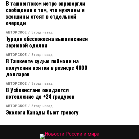
В ташкентском метро опровергли
предстоит пережить очень много.
Арсенович и на то, что журналист якобы сорвал
сообщения о том, что мужчины и
комиссионный выход должностных (публичных)
женщины стоят в отдельной
Автор текста: Анастасия Бахтина
лиц на место, не предупредил о том, что проводит
очереди
видеосъемку и якобы распространил информацию
Источник
АВТОРСКОЕ
3 года назад
в интернете. В конце чиновник решил, что редакция
Турция обеспокоена выполнением
должна провести в отношении Евгения служебную
зерновой сделки
проверку.
АВТОРСКОЕ
3 года назад
В Ташкенте судью поймали на
получении взятки в размере 4000
долларов
Второй справа - Ашот Мноян
АВТОРСКОЕ
3 года назад
В Узбекистане ожидается
потепление до +24 градусов
В редакции «Блокнот Ростов» после рассмотрения
обращения Ашота Арсеновича, пришли к выводу,
АВТОРСКОЕ
3 года назад
Экологи Канады бьют тревогу
что заявления сотрудника администрации
безосновательны. У корреспондента не было цели
опорочить чиновника, на место он пришел для того,
чтобы получить комментарий от властей и придать