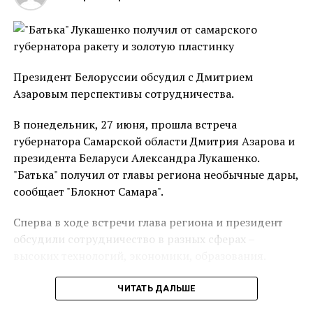
ПОХОЖЕЕ
АЛЕКСЕЙ ЛУКЬЯШКО
ВОВ
ТИХОРЕЦКИЙ РАЙОН
ДАЛЬШЕ
УПФР в Славянском районе против «серых зарплат»
Президент Белоруссии обсудил с Дмитрием
Азаровым перспективы сотрудничества.
НЕ ПРОПУСТИ
Памяти павших в годы Великой Отечественной
войны
В понедельник, 27 июня, прошла встреча
губернатора Самарской области Дмитрия Азарова и
президента Беларуси Александра Лукашенко.
"Батька" получил от главы региона необычные дары,
сообщает "Блокнот Самара".
Сперва в ходе встречи глава региона и президент
обсудили сотрудничество в разных сферах –
высоких технологий, экономики, образования.
«Мы заинтересованы в поставках
ЧИТАТЬ ДАЛЬШЕ
сельскохозяйственной техники. Мы готовы