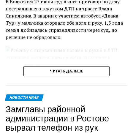
В Волжском 27 июня суд вынес приговор по делу
крупнейший производитель автомобилей
пострадавшего в жутком ДТП на трассе Влада
АВТОВАЗ», – рассказал журналистам губернатор
Синилкина. В аварии с участием автобуса «Диана-
Самарской области.
Тур» у мальчика оторвало обе ноги и руку. 1,5 года
семья добивалась справедливости через суд, но
По его словам, в ходе двухдневного визита будут
решение не обрадовало.
достигнуты конкретные договорённости.
Президент Беларуси получил от Самарской области
трогательные подарки – ракету, которая является
одним из главных символов Самары, ведь именно в
этом городе функционируют крупные
ЧИТАТЬ ДАЛЬШЕ
Задолго до происшествия семья Влада переехала
ракетостроительные предприятия, а также золотую
жить в Москву. На судебное заседание Татьяна
пластинку с 7-й симфонией Шостаковича. Это
Степанова, мама мальчика, приехала из столицы.
произведение впервые было исполнено в
НОВОСТИ КРАЯ
Когда произошло авария, Влад вместе с отчимом
Куйбышеве (прежнее название Самары) в 1942 году,
Замглавы районной
ехали в автобусе «Диана-Тур» из Москвы в
где великий композитор Дмитрий Шостакович
Волгоград. Однако поездка изменила многое в
находился во время эвакуации.
администрации в Ростове
жизни несовершеннолетнего.
вырвал телефон из рук