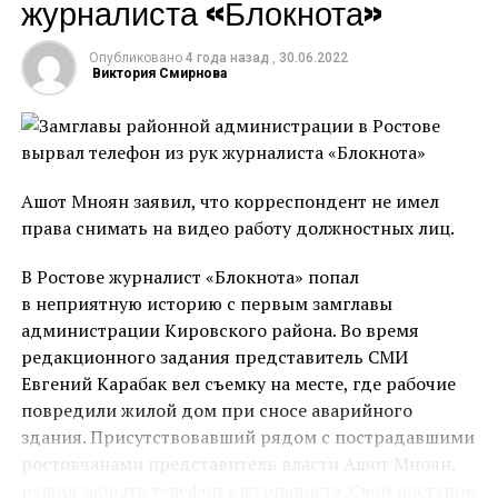
журналиста «Блокнота»
Авария случилась 10 декабря 2020 года. С тех пор
семья мальчика перенесла многое: многочисленные
операции, реабилитацию, а также дорогостоящее
Опубликовано
4 года назад
,
30.06.2022
Виктория Смирнова
протезирование. В результате ДТП Владу оторвало
обе ноги и руку. Автобус съехал с дороги и ребенку
Автор текста: Ирина Никитина
буквально зажало конечности. До момента приезда
спасателей отчим Роман пытался согреть ребенка и
Источник
хоть как-то успокоить. С тех самых пор жизнь семьи
Ашот Мноян заявил, что корреспондент не имел
кардинально изменилась.
права снимать на видео работу должностных лиц.
В Ростове журналист «Блокнота» попал
в неприятную историю с первым замглавы
администрации Кировского района. Во время
редакционного задания представитель СМИ
Мальчика госпитализировали с разнообразными
Евгений Карабак вел съемку на месте, где рабочие
травмами. До 29 декабря он находился в
повредили жилой дом при сносе аварийного
реанимации в крайне тяжелом состоянии, но к
здания. Присутствовавший рядом с пострадавшими
счастью пошел на поправку. Ребенок вместе с мамой
ростовчанами представитель власти Ашот Мноян,
провел 4 месяца в центре Рошаля в Москве.
решил забрать телефон у журналиста. Свой поступок