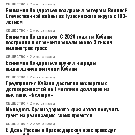
Беликеева. Накануне она вынесла решение:
отметил журналист.
ОБЩЕСТВО
2 месяца назад
Вениамин Кондратьев поздравил ветерана Великой
Отечественной войны из Туапсинского округа с 103-
После того как ответов корреспондент
летием
от чиновников не добился, он стал снимать
ОБЩЕСТВО
2 месяца назад
происходящее. Однако одному из членов комиссии
Вениамин Кондратьев: С 2020 года на Кубани
(мужчине в черном костюме) это очень
построили и отремонтировали около 3 тысяч
- Исковые требования Татьяны Степановой к
километров трасс
не понравилось. Он начал говорить, что вести
индивидуальному предпринимателю Лазареву
съемку журналисту запрещено, а затем и вовсе
ОБЩЕСТВО
2 месяца назад
Вячеславу Васильевичу и Налча Махиру о
выхватил телефон из его рук. Журналист
Вениамин Кондратьев вручил награды
выдающимся жителям Кубани
возмещении убытков и компенсации морального
подчеркнул, что какое-то время смартфон
вреда удовлетворить частично. Взыскать с ИП
находился у чиновника, отдавать его он не спешил.
ОБЩЕСТВО
2 месяца назад
Лазарева в пользу несовершеннолетнего Синилкина
Предприятия Кубани достигли экспортных
Распознать личность того, кто решил проучить
договоренностей на 1 миллион долларов на
компенсацию морального вреда в сумме 5
журналиста удалось не сразу. Чиновники на встрече
выставке «Белагро»
миллионов рублей, в пользу Татьяны Степановой – в
не соизволили представиться. В связи с этим
сумме 3 миллионов рублей. Удовлетворение
ОБЩЕСТВО
2 месяца назад
«Блокнот Ростов» обратился в горадминистрацию,
Молодежь Краснодарского края может получить
оставшейся части требований о компенсации вреда
чтобы выяснить, кто из должностных лиц находился
грант на реализацию своих проектов
отказать, о возмещении убытков – отказать.
в комиссии.
ОБЩЕСТВО
2 месяца назад
В День России в Краснодарском крае проведут
Когда приговор был вынесен, журналист редакции
Согласно документу, который прислали в редакцию,