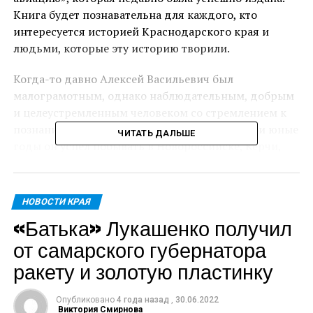
Книга будет познавательна для каждого, кто
интересуется историей Краснодарского края и
людьми, которые эту историю творили.
Когда-то давно Алексей Васильевич был
малограмотным, однако наблюдательным, добрым
и целеустремленным человеком со стремлением к
познанию неизведанного и нового. Еще в свои юные
ЧИТАТЬ ДАЛЬШЕ
годы он успел побывать в Новороссийске, Керчи,
Харькове, Одессе, Севастополе и множестве других
городов. Как стало известно ntknews.ru, Алексей
Лукьяшко пережил Первую мировую войну,
НОВОСТИ КРАЯ
революцию, Великую Отечественную войну. Своим
«Батька» Лукашенко получил
потомкам он оставил правдивые и увлекательные
от самарского губернатора
мемуары, которые и были использованы в качестве
основы вышеуказанной книги. Автором-
ракету и золотую пластинку
составителем произведения стала Галина
Петрушенко.
Опубликовано
4 года назад
,
30.06.2022
Виктория Смирнова