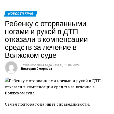
поставлять со своей стороны сельскохозяйственную
технику, которая производится в Самарской
НОВОСТИ КРАЯ
области. Мы заинтересованы в поставке лифтового
Ребенку с оторванными
оборудования», – сказал Дмитрий Азаров.
ногами и рукой в ДТП
Помимо этого планируется расширение
отказали в компенсации
сотрудничества республики с АВТОВАЗом, который
средств за лечение в
находится в Самарской области.
Волжском суде
«Одна из тем – возможность расширения
сотрудничества АВТОВАЗа и Республики Беларусь.
Опубликовано
4 года назад
,
30.06.2022
Александр Григорьевич Лукашенко дал указание
Виктория Смирнова
очень внимательно отнестись к этому вопросу,
расширяя здесь сотрудничество, повышая степень
локализации производимых автомобилей как в
Республике Беларусь, так и в Российской
Федерации, развивая здесь тесное сотрудничество,
Семья полтора года ищет справедливости.
здесь огромное поле деятельности, потому что
именно в Самарской области расположен