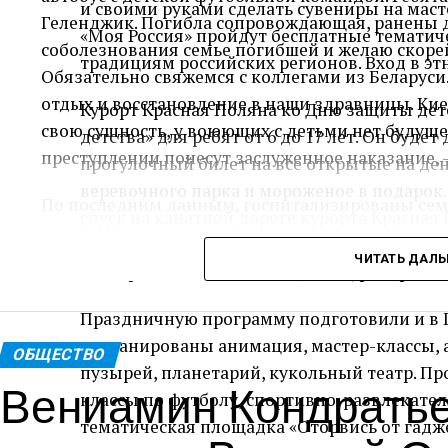
и своими руками сделать сувениры на масте
Геленджик. Погибла сопровождающая, ранены 
«Моя Россия» пройдут бесплатные тематич
соболезнования семье погибшей и желаю скор
традициям российских регионов. Вход в эт
Обязательно свяжемся с коллегами из Беларуси.
отдых и восстановление в наши здравницы. Кие
Курорт Красная Поляна ко Дню защиты дет
свою сущность, у воюющих с детьми нет будуще
детства» для ребят от 6 до 17 лет. Он буде
преступлении понесут заслуженное наказание, 
прогулочный билет на все открытые на де
веревочного парка и мороженое в подарок.
По последним данным, госпитализированы семь
спуск на канатной дороге курорта Красная 
детей. Им оказывают медицинскую помощь.
отелей курорта получат подарки. Для мал
ЧИТАТЬ ДАЛ
мастер-классы, анимацию, конкурсы, работ
Пресс-служ
Праздничную программу подготовили и в 
Теги: Губернатор
запланированы анимация, мастер-классы, 
ОБЩЕСТВО
пузырей, планетарий, кукольный театр. Пр
Вениамин Кондратье
классы по футболу, спортивно-развлекате
тематическая площадка «Оторвись от гадже