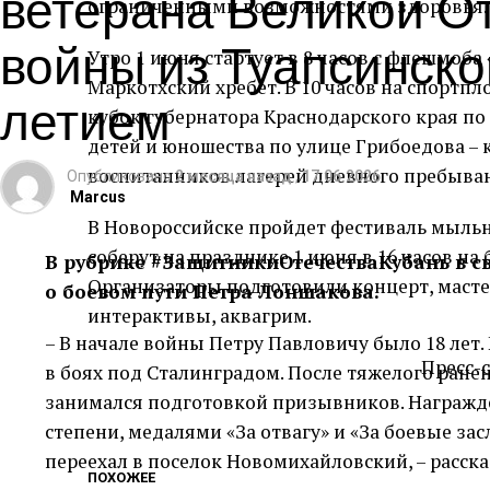
ветерана Великой О
ограниченными возможностями здоровья.
войны из Туапсинског
Утро 1 июня стартует в 8 часов с флешмоба
Маркотхский хребет. В 10 часов на спортп
летием
кубок губернатора Краснодарского края по 
детей и юношества по улице Грибоедова –
воспитанников лагерей дневного пребывани
Опубликовано
2 месяца назад
,
17.06.2026
Marcus
В Новороссийске пройдет фестиваль мыльн
соберут на празднике 1 июня в 16 часов на
В рубрике #ЗащитникиОтечестваКубань в св
Организаторы подготовили концерт, масте
о боевом пути Петра Лоншакова.
интерактивы, аквагрим.
– В начале войны Петру Павловичу было 18 лет
Пресс-
в боях под Сталинградом. После тяжелого ранен
занимался подготовкой призывников. Награжде
степени, медалями «За отвагу» и «За боевые зас
переехал в поселок Новомихайловский, – расск
ПОХОЖЕЕ