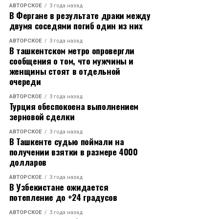
наше единство и любовь к родной земле позволят
АВТОРСКОЕ
3 года назад
решить любимые проблемы, стоящие перед нами, и
В Фергане в результате драки между
реализовать все задачи, – обратился к
двумя соседями погиб один из них
присутствующим Юрий Бурлачко.
АВТОРСКОЕ
3 года назад
В ташкентском метро опровергли
Губернатор и председатель заксобрания края
сообщения о том, что мужчины и
вручили медали кубанцам, достигшим особых
женщины стоят в отдельной
очереди
успехов в своей трудовой деятельности.
АВТОРСКОЕ
3 года назад
За многолетний добросовестный труд и большой
Турция обеспокоена выполнением
личный вклад в социально-экономическое развитие
зерновой сделки
региона медали «Герой труда Краснодарского
АВТОРСКОЕ
3 года назад
края» удостоены руководитель Регионального
В Ташкенте судью поймали на
центра спортивной подготовки по легкой атлетике
получении взятки в размере 4000
долларов
олимпийская чемпионка Людмила Чернова и
директор Межшкольного эстетического центра
АВТОРСКОЕ
3 года назад
Краснодара Маргарита Амбарцумян.
В Узбекистане ожидается
потепление до +24 градусов
Медалью «За выдающийся вклад в развитие
АВТОРСКОЕ
3 года назад
Краснодарского края» I степени награждены