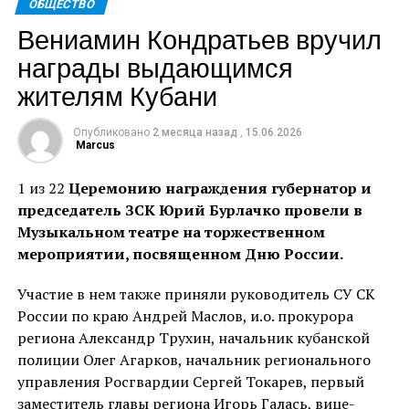
ОБЩЕСТВО
дальнейшем необходимо продолжать строительство
Вениамин Кондратьев вручил
и реконструкцию: в планах – новые обходы, в том
награды выдающимся
числе станицы Ленинградской и города Тимашевска,
а также другие важные проекты, – сказал Вениамин
жителям Кубани
Кондратьев.
Опубликовано
2 месяца назад
,
15.06.2026
Евгений Пергун рассказал о ремонте региональных
Marcus
дорог. С 2020 по 2026 год построили и
1 из 22
Церемонию награждения губернатор и
реконструировали 67 км краевых трасс, 2,5 км
председатель ЗСК Юрий Бурлачко провели в
мостов и путепроводов.
Музыкальном театре на торжественном
– Строительство обходов станицы Ленинградской и
мероприятии, посвященном Дню России.
города Тимашевска – это наш региональный вклад в
Участие в нем также приняли руководитель СУ СК
опорную дорожную сеть. Обход Тимашевска на
России по краю Андрей Маслов, и.о. прокурора
стадии 70 процентов готовности, полностью
региона Александр Трухин, начальник кубанской
планируем завершить объект в 2027 году, – доложил
полиции Олег Агарков, начальник регионального
Евгений Пергун.
управления Росгвардии Сергей Токарев, первый
Как сообщил врио министра транспорта и
заместитель главы региона Игорь Галась, вице-