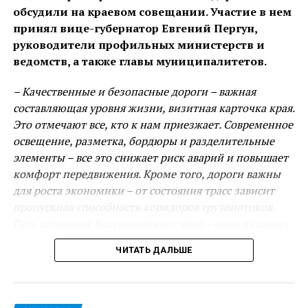
обсудили на краевом совещании. Участие в нем
принял вице-губернатор Евгений Пергун,
руководители профильных министерств и
ведомств, а также главы муниципалитетов.
– Качественные и безопасные дороги – важная
составляющая уровня жизни, визитная карточка края.
Это отмечают все, кто к нам приезжает. Современное
освещение, разметка, бордюры и разделительные
элементы – все это снижает риск аварий и повышает
комфорт передвижения. Кроме того, дороги важны
для роста экономики – от состояния трасс зависит
пропускная способность коридоров грузопотоков.
Сеть автодорог Краснодарского края – одна из самых
протяженных в стране, более 43 тысяч километров. С
ЧИТАТЬ ДАЛЬШЕ
2020 года построено и отремонтировано около 3
тысяч километров трасс. В этом году, несмотря на
непростую экономическую ситуацию, объем
дорожного фонда составляет 64 миллиарда рублей. В