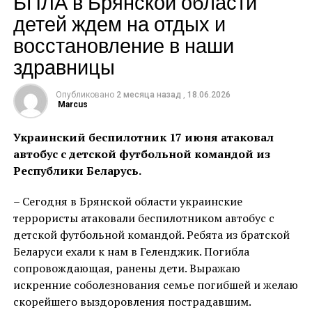
БПЛА в Брянской области
детей ждем на отдых и
Теги: Губернатор
восстановление в наши
Источник:
admkrai.krasnodar.ru
здравницы
ПОХОЖЕЕ
Опубликовано
2 месяца назад
,
18.06.2026
Marcus
ДАЛЬШЕ
Вениамин Кондратьев: Пострадавших при атаке
БПЛА в Брянской области детей ждем на отдых и
Украинский беспилотник 17 июня атаковал
восстановление в наши здравницы
автобус с детской футбольной командой из
Республики Беларусь.
НЕ ПРОПУСТИ
Вениамин Кондратьев: С 2020 года на Кубани
построили и отремонтировали около 3 тысяч
– Сегодня в Брянской области украинские
километров трасс
террористы атаковали беспилотником автобус с
детской футбольной командой. Ребята из братской
Беларуси ехали к нам в Геленджик. Погибла
сопровождающая, ранены дети. Выражаю
искренние соболезнования семье погибшей и желаю
скорейшего выздоровления пострадавшим.