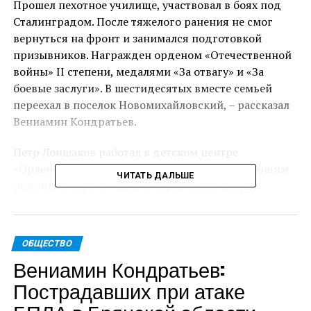
Прошел пехотное училище, участвовал в боях под
Сталинградом. После тяжелого ранения не смог
вернуться на фронт и занимался подготовкой
призывников. Награжден орденом «Отечественной
войны» II степени, медалями «За отвагу» и «За
боевые заслуги». В шестидесятых вместе семьей
переехал в поселок Новомихайловский, – рассказал
Вениамин Кондратьев.
Петр Лоншаков работал в детском центре
«Орленок» сначала столяром, потом – заведующим
ЧИТАТЬ ДАЛЬШЕ
ремонтно-строительного управления. Всегда
принимал активное участие в общественной жизни
округа и общался с молодежью.
ОБЩЕСТВО
Глава региона пожелал ветерану крепкого здоровья
Вениамин Кондратьев:
и благополучия.
Пострадавших при атаке
Пресс-служба администрации Краснодарского края