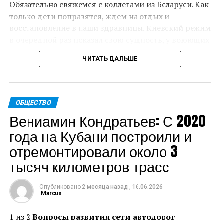
Обязательно свяжемся с коллегами из Беларуси. Как
только дети поправятся, ждем на отдых и
восстановление в наши здравницы. Киевский режим
в очередной раз показал свою сущность, у воюющих
с детьми нет будущего. Убежден, виновные в этом
ЧИТАТЬ ДАЛЬШЕ
преступлении понесут заслуженное наказание, –
сказал Вениамин Кондратьев.
По последним данным, госпитализированы семь
ОБЩЕСТВО
пострадавших, в том числе пять детей. Им
Вениамин Кондратьев: С 2020
оказывают медицинскую помощь.
года на Кубани построили и
Пресс-служба администрации Краснодарского края
отремонтировали около 3
тысяч километров трасс
Теги: Губернатор
Источник:
admkrai.krasnodar.ru
Опубликовано
2 месяца назад
,
16.06.2026
Marcus
1 из 2
Вопросы развития сети автодорог