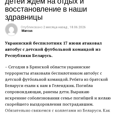
детей ждем на отдых и
предоставляет участникам комплексную
восстановление в наши
поддержку: трекинг, отраслевые консультации,
групповые сессии и мастермайнды. В ходе
здравницы
программы стартаперы пересобрали свои бизнес-
модели, уточнили целевые сегменты и
Опубликовано
2 месяца назад
,
18.06.2026
Marcus
подготовились к масштабированию.
Украинский беспилотник 17 июня атаковал
Среди проектов — квадроцикл «ЭдДен» для
автобус с детской футбольной командой из
эксплуатации в сложных условиях, полимерные
Республики Беларусь.
композитные материалы «РегРонис» для ремонта
промышленного оборудования, No-code платформа
– Сегодня в Брянской области украинские
Webjack для создания интеграций между
террористы атаковали беспилотником автобус с
различными сервисами. А также цифровая система
детской футбольной командой. Ребята из братской
для ИЖС ДОМУС ИТ, автоматическая мойка окон
Беларуси ехали к нам в Геленджик. Погибла
«Акмо». Участники представили решения в сферах
сопровождающая, ранены дети. Выражаю
машиностроения, автоматизации промышленности,
искренние соболезнования семье погибшей и желаю
строительства, образования, ИТ и цифровых
скорейшего выздоровления пострадавшим.
сервисов для малого бизнеса.
Обязательно свяжемся с коллегами из Беларуси. Как