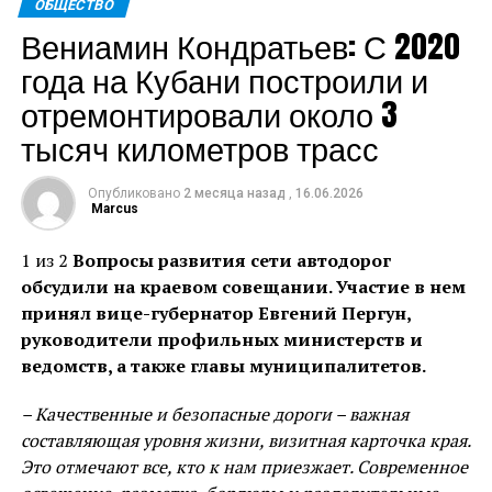
ОБЩЕСТВО
Глава региона пожелал ветерану крепкого здоровья
Вениамин Кондратьев: С 2020
и благополучия.
года на Кубани построили и
Пресс-служба администрации Краснодарского края
отремонтировали около 3
тысяч километров трасс
Теги: Губернатор
Источник:
admkrai.krasnodar.ru
Опубликовано
2 месяца назад
,
16.06.2026
Marcus
1 из 2
Вопросы развития сети автодорог
обсудили на краевом совещании. Участие в нем
принял вице-губернатор Евгений Пергун,
руководители профильных министерств и
ведомств, а также главы муниципалитетов.
– Качественные и безопасные дороги – важная
составляющая уровня жизни, визитная карточка края.
Это отмечают все, кто к нам приезжает. Современное