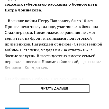
Обособленное подразделение ГосЮрБюро
соцсетях губернатор рассказал о боевом пути
Краснодарского края открыли в станице Отрадной
Петра Лоншакова.
– В начале войны Петру Павловичу было 18 лет.
Прошел пехотное училище, участвовал в боях под
Сталинградом. После тяжелого ранения не смог
вернуться на фронт и занимался подготовкой
призывников. Награжден орденом «Отечественной
войны» II степени, медалями «За отвагу» и «За
боевые заслуги». В шестидесятых вместе семьей
переехал в поселок Новомихайловский, – рассказал
Вениамин Кондратьев.
Петр Лоншаков работал в детском центре
«Орленок» сначала столяром, потом – заведующим
ЧИТАТЬ ДАЛЬШЕ
ремонтно-строительного управления. Всегда
принимал активное участие в общественной жизни
округа и общался с молодежью.