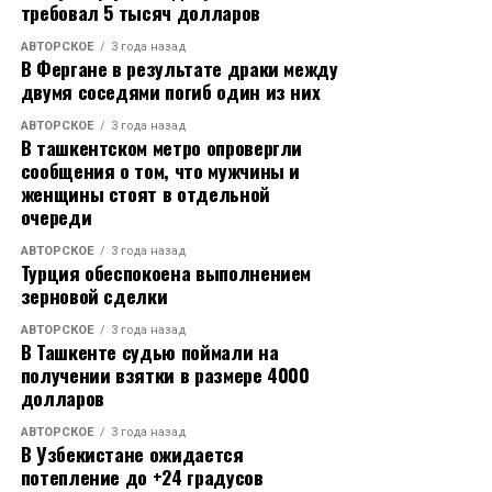
– Краснодарский край – курортный край, летом мы
требовал 5 тысяч долларов
принимаем больше всего гостей – все едут на море.
АВТОРСКОЕ
3 года назад
Когда образуются заторы из-за реверсивного
В Фергане в результате драки между
движения или сужения дорог во время ремонтных
двумя соседями погиб один из них
работ, конечно, люди возмущаются. Мы, безусловно,
АВТОРСКОЕ
3 года назад
стараемся сделать максимум в межсезонье. И летом,
В ташкентском метро опровергли
когда жарко и нагрузка на дороги в 12 раз выше
сообщения о том, что мужчины и
нормативной, мы должны все эти неудобства
женщины стоят в отдельной
исключить, проводить ремонт в ночное время. Такая
очереди
практика существует, как минимум лет восемь, и
АВТОРСКОЕ
3 года назад
давайте не будем от нее отказываться, – сказал
Турция обеспокоена выполнением
Вениамин Кондратьев.
зерновой сделки
АВТОРСКОЕ
3 года назад
Исполняющий обязанности директора
В Ташкенте судью поймали на
Краснодарского филиала ГК «Автодор» Андрей
получении взятки в размере 4000
Наумов рассказал, что к курортному сезону работы
долларов
на трассах завершили, за исключением одного
АВТОРСКОЕ
3 года назад
участка – подхода к Новороссийску на перевале. Их
В Узбекистане ожидается
намерены закончить до конца июня, работают в
потепление до +24 градусов