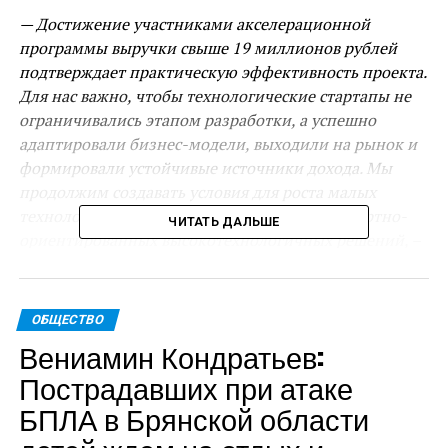
— Достижение участниками акселерационной
программы выручки свыше 19 миллионов рублей
подтверждает практическую эффективность проекта.
Для нас важно, чтобы технологические стартапы не
ограничивались этапом разработки, а успешно
адаптировали бизнес-модели, выходили на рынок и
формировали устойчивые источники дохода. Мы
продолжим создавать условия для роста малых
технологических компаний и развития экспортно-
ЧИТАТЬ ДАЛЬШЕ
ориентированных высокотехнологичных решений, –
отметил руководитель департамента бизнеса и
внешнеэкономической деятельности Краснодарского
края Василий Воробьев.
ОБЩЕСТВО
Вениамин Кондратьев:
Из 35 проектов в финал акселератора прошли 28.
Пострадавших при атаке
Среди них две малых технологических компании, а
также два проекта, вышедшие из хакатона по трекам
БПЛА в Брянской области
«туризм» и «цифровая среда». Акселератор