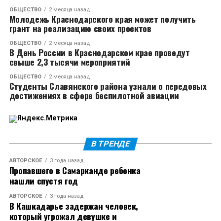
Динском районе. Завершат реконструкцию двух
ОБЩЕСТВО
2 месяца назад
мостов в Горячем Ключе. Прорабатывается
Молодежь Краснодарского края может получить
реализация проекта строительства Северного
грант на реализацию своих проектов
обхода Новороссийска, который позволит вывести
ОБЩЕСТВО
2 месяца назад
грузовой и транзитный транспорт за пределы
В День России в Краснодарском крае проведут
свыше 2,3 тысячи мероприятий
городской застройки, снизить транспортную
нагрузку, повысить безопасность движения и
ОБЩЕСТВО
2 месяца назад
Студенты Славянского района узнали о передовых
улучшить экологическую обстановку. Механизмы
достижениях в сфере беспилотной авиации
финансирования проекта обсуждали на ПМЭФ-2026.
Вениамин Кондратьев подчеркнул, что важнейшие
объекты необходимо держать на строгом контроле
и обеспечить их реализацию в полном объеме.
В ТРЕНДЕ
АВТОРСКОЕ
3 года назад
К представителям федерального ведомства
Пропавшего в Самарканде ребенка
губернатор обратился с просьбой в курортный
нашли спустя год
сезон проводить ремонты в ночное время, чтобы не
АВТОРСКОЕ
3 года назад
вводить реверсивное движение и избежать пробок.
В Кашкадарье задержан человек,
который угрожал девушке и