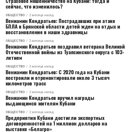
Страховое мошенничество на Кубани: тогда и
реконструировали 67 км краевых трасс, 2,5 км
сейчас, что изменилось?
мостов и путепроводов.
ОБЩЕСТВО
2 месяца назад
Вениамин Кондратьев: Пострадавших при атаке
– Строительство обходов станицы Ленинградской и
БПЛА в Брянской области детей ждем на отдых и
города Тимашевска – это наш региональный вклад в
восстановление в наши здравницы
опорную дорожную сеть. Обход Тимашевска на
ОБЩЕСТВО
2 месяца назад
стадии 70 процентов готовности, полностью
Вениамин Кондратьев поздравил ветерана Великой
планируем завершить объект в 2027 году, – доложил
Отечественной войны из Туапсинского округа с 103-
Евгений Пергун.
летием
ОБЩЕСТВО
2 месяца назад
Как сообщил врио министра транспорта и
Вениамин Кондратьев: С 2020 года на Кубани
дорожного хозяйства края Юрий Савенко, в 2026
построили и отремонтировали около 3 тысяч
километров трасс
году планируется завершить строительство и
реконструкцию порядка 11 км автомобильных
ОБЩЕСТВО
2 месяца назад
Вениамин Кондратьев вручил награды
дорог и 665 погонных метров искусственных
выдающимся жителям Кубани
сооружений. В том числе, закончить четыре из пяти
этапов обхода Тимашевска, реконструкцию
ОБЩЕСТВО
2 месяца назад
Предприятия Кубани достигли экспортных
автодороги «Северный – Колосистый» в Краснодаре
договоренностей на 1 миллион долларов на
и участка дороги «Динская – Пластуновская» в
выставке «Белагро»