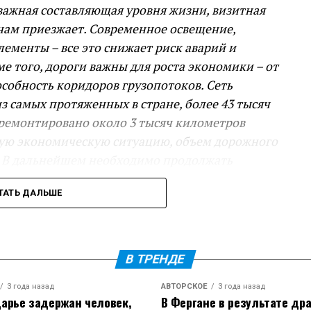
 важная составляющая уровня жизни, визитная
к нам приезжает. Современное освещение,
ементы – все это снижает риск аварий и
 того, дороги важны для роста экономики – от
особность коридоров грузопотоков. Сеть
из самых протяженных в стране, более 43 тысяч
тремонтировано около 3 тысяч километров
остую экономическую ситуацию, объем дорожного
. В дальнейшем необходимо продолжать
ах – новые обходы, в том числе станицы
ТАТЬ ДАЛЬШЕ
также другие важные проекты, – сказал
гиональных дорог. С 2020 по 2026 год построили
В ТРЕНДЕ
с, 2,5 км мостов и путепроводов.
3 года назад
АВТОРСКОЕ
3 года назад
нградской и города Тимашевска – это наш
арье задержан человек,
В Фергане в результате др