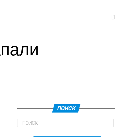
апали
ПОИСК