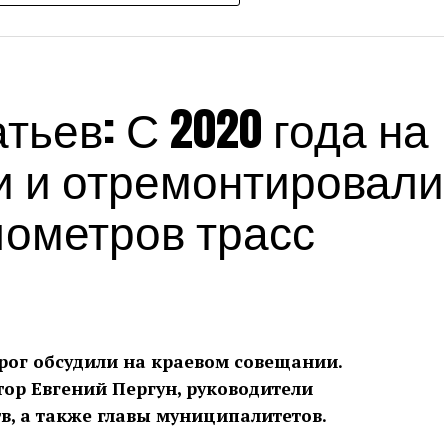
Источник:
admkrai.krasnodar.ru
ьев: С 2020 года на
и и отремонтировали
лометров трасс
рог обсудили на краевом совещании.
тор Евгений Пергун, руководители
в, а также главы муниципалитетов.