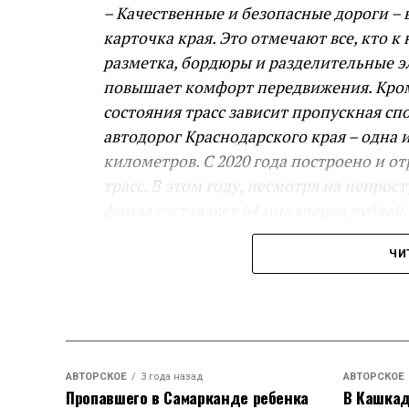
– Качественные и безопасные дороги –
карточка края. Это отмечают все, кто 
разметка, бордюры и разделительные эл
повышает комфорт передвижения. Кроме
состояния трасс зависит пропускная сп
автодорог Краснодарского края – одна 
километров. С 2020 года построено и о
трасс. В этом году, несмотря на непр
фонда составляет 64 миллиарда рублей
строительство и реконструкцию: в план
ЧИ
Ленинградской и города Тимашевска, а 
Вениамин Кондратьев.
Евгений Пергун рассказал о ремонте ре
и реконструировали 67 км краевых трас
АВТОРСКОЕ
3 года назад
АВТОРСКОЕ
– Строительство обходов станицы Лени
Пропавшего в Самарканде ребенка
В Кашкад