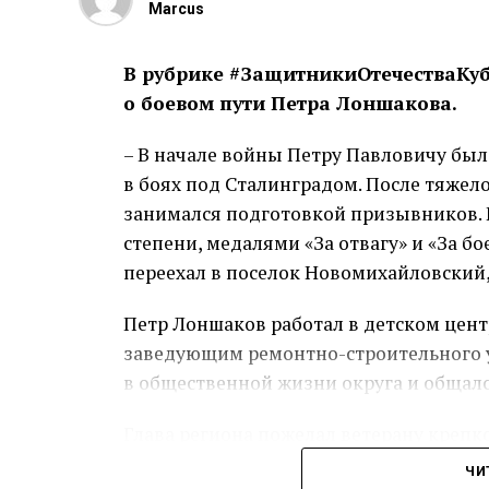
Marcus
В рубрике #ЗащитникиОтечестваКуба
о боевом пути Петра Лоншакова.
– В начале войны Петру Павловичу был
в боях под Сталинградом. После тяжело
занимался подготовкой призывников. 
степени, медалями «За отвагу» и «За б
переехал в поселок Новомихайловский,
Петр Лоншаков работал в детском цент
заведующим ремонтно-строительного у
в общественной жизни округа и общал
Глава региона пожелал ветерану крепк
ЧИ
Пре