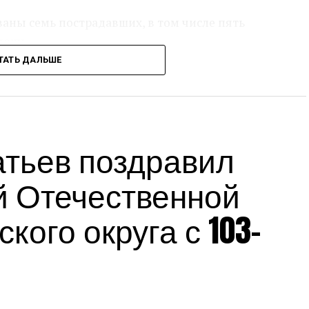
аны семь пострадавших, в том числе пять
мощь.
ТАТЬ ДАЛЬШЕ
сс-служба администрации Краснодарского края
Источник:
admkrai.krasnodar.ru
тьев поздравил
й Отечественной
кого округа с 103-