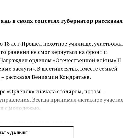
нь в своих соцсетях губернатор рассказал
о 18 лет. Прошел пехотное училище, участвовал
го ранения не смог вернуться на фронт и
Награжден орденом «Отечественной войны» II
оевые заслуги». В шестидесятых вместе семьей
 – рассказал Вениамин Кондратьев.
ре «Орленок» сначала столяром, потом –
правления. Всегда принимал активное участие
ся с молодежью.
ого здоровья и благополучия.
ТАТЬ ДАЛЬШЕ
сс-служба администрации Краснодарского края