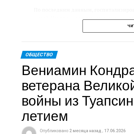
По последним данным, госпитализиров
детей. Им оказывают медицинскую по
ЧИ
Пре
Теги: Губернатор
ОБЩЕСТВО
Вениамин Кондра
ветерана Велико
войны из Туапсинс
летием
Опубликовано
2 месяца назад
,
17.06.2026