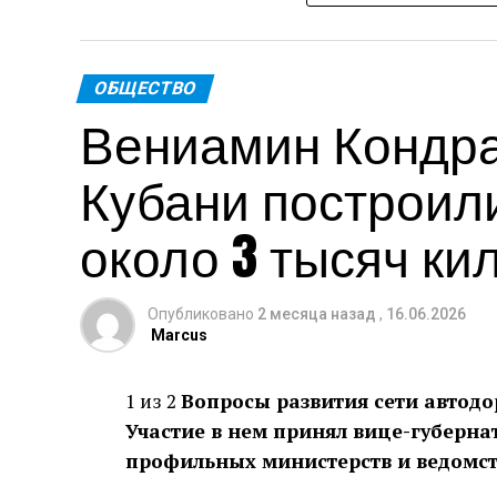
Теги: Губернатор
ОБЩЕСТВО
Вениамин Кондрат
Кубани построил
около 3 тысяч ки
Опубликовано
2 месяца назад
,
16.06.2026
Marcus
1 из 2
Вопросы развития сети автодо
Участие в нем принял вице-губерна
профильных министерств и ведомст