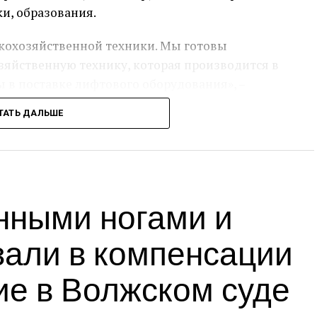
ки, образования.
скохозяйственной техники. Мы готовы
озяйственную технику, которая производится в
 в поставке лифтового оборудования», –
ТАТЬ ДАЛЬШЕ
 сотрудничества республики с АВТОВАЗом,
и.
ия сотрудничества АВТОВАЗа и Республики
нными ногами и
шенко дал указание очень внимательно
десь сотрудничество, повышая степень
зали в компенсации
 как в Республике Беларусь, так и в
тесное сотрудничество, здесь огромное поле
ие в Волжском суде
амарской области расположен крупнейший
 – рассказал журналистам губернатор