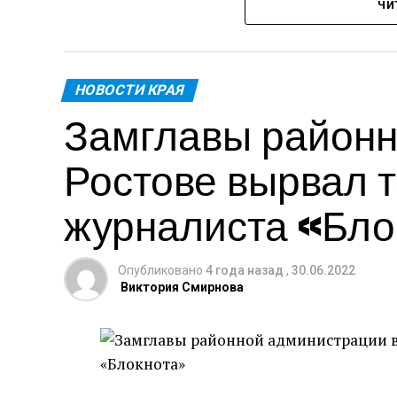
Источник
ЧИ
авария, Влад вместе с отчимом ехали в
Однако поездка изменила многое в жи
Авария случилась 10 декабря 2020 года.
НОВОСТИ КРАЯ
многочисленные операции, реабилитац
Замглавы районн
результате ДТП Владу оторвало обе ноги
буквально зажало конечности. До моме
Ростове вырвал т
согреть ребенка и хоть как-то успокои
изменилась.
журналиста «Бло
Опубликовано
4 года назад
,
30.06.2022
Виктория Смирнова
Мальчика госпитализировали с разноо
находился в реанимации в крайне тяже
поправку. Ребенок вместе с мамой пров
Пережить пришлось многое.