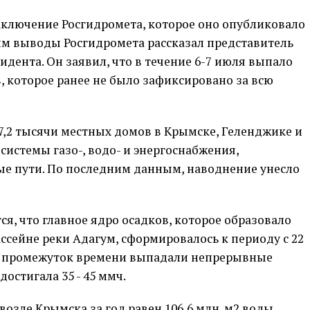
ключение Росгидромета, которое оно опубликовало
этим выводы Росгидромета рассказал представитель
идента. Он заявил, что в течение 6-7 июля выпало
, которое ранее не было зафиксировано за всю
 7,2 тысячи местных домов в Крымске, Геленджике и
истемы газо-, водо- и энергоснабжения,
е пути. По последним данным, наводнение унесло
я, что главное ядро осадков, которое образовало
ссейне реки Адагум, сформировалось к периоду с 22
этот промежуток времени выпадали непрерывные
остигала 35 - 45 ммч.
озле Крымска за год равен 106,6 млн. м2 воды.