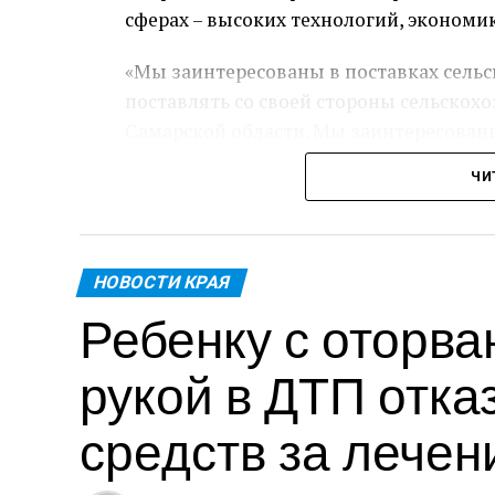
сферах – высоких технологий, экономи
«Мы заинтересованы в поставках сель
поставлять со своей стороны сельскох
Самарской области. Мы заинтересованы
сказал Дмитрий Азаров.
ЧИ
Помимо этого планируется расширение
который находится в Самарской област
НОВОСТИ КРАЯ
«Одна из тем – возможность расширен
Ребенку с оторва
Беларусь. Александр Григорьевич Лука
отнестись к этому вопросу, расширяя з
рукой в ДТП отка
локализации производимых автомобилей
Российской Федерации, развивая здесь 
средств за лечен
деятельности, потому что именно в С
производитель автомобилей АВТОВАЗ»,