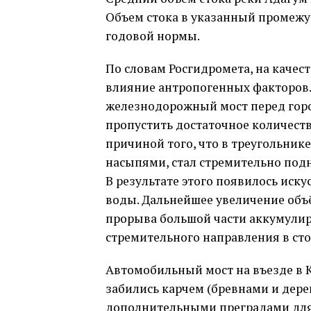
Объем стока в указанный промежут
годовой нормы.
По словам Росгидромета, на каче
влияние антропогенных факторов. 
железнодорожный мост перед горо
пропустить достаточное количест
причиной того, что в треугольни
насыпями, стал стремительно подн
В результате этого появилось ис
воды. Дальнейшее увеличение объ
прорыва большой части аккумулиро
стремительного направления в сто
Автомобильный мост на въезде в К
забились карчем (бревнами и дере
дополнительными преградами для