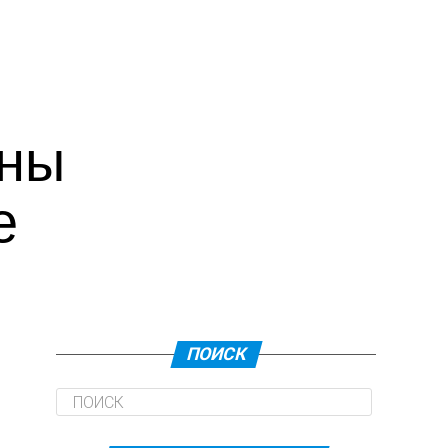
ины
е
ПОИСК