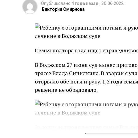
Самарской области.
Опубликовано
4 года назад
,
30.06.2022
Виктория Смирнова
По его словам, в ходе двухдневного в
договорённости.
Президент Беларуси получил от Самарс
которая является одним из главных си
Семья полтора года ищет справедливос
функционируют крупные ракетостроите
пластинку с 7-й симфонией Шостакови
В Волжском 27 июня суд вынес пригово
в Куйбышеве (прежнее название Самары
трассе Влада Синилкина. В аварии с уч
Дмитрий Шостакович находился во вре
оторвало обе ноги и руку. 1,5 года сем
решение не обрадовало.
Автор текста: Ирина Никитина
Задолго до происшествия семья Влада п
заседание Татьяна Степанова, мама ма