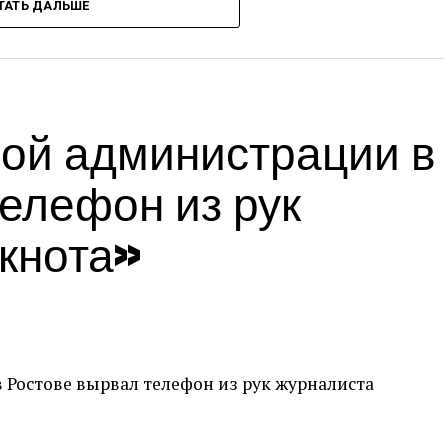
ТАТЬ ДАЛЬШЕ
 автобусе «Диана-Тур» из Москвы в Волгоград.
зни несовершеннолетнего.
 С тех пор семья мальчика перенесла многое:
ию, а также дорогостоящее протезирование. В
ой администрации в
 и руку. Автобус съехал с дороги и ребенку
нта приезда спасателей отчим Роман пытался
елефон из рук
ть. С тех самых пор жизнь семьи кардинально
кнота»
бразными травмами. До 29 декабря он
лом состоянии, но к счастью пошел на
ел 4 месяца в центре Рошаля в Москве.