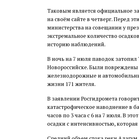
Таковым является официальное за
на своём сайте в четверг. Перед 
министерства на совещании у през
экстремальное количество осадков
историю наблюдений.
В ночь на 7 июля паводок затопил
Новороссийске. Были повреждены с
железнодорожные и автомобильны
жизни 171 жителя.
В заявлении Росгидромета говоритс
катастрофическое наводнение в ба
часов по 3 часа с 6 на 7 июля. В 
осадки с интенсивностью, которая д
Средний объем стока реки Адагум в