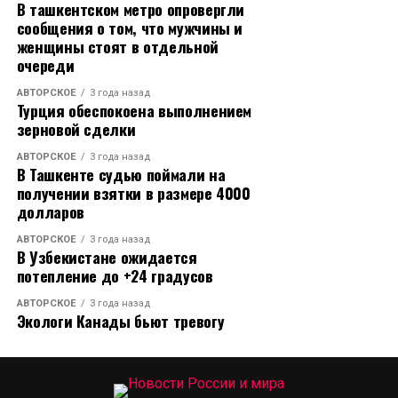
В ташкентском метро опровергли
предстоит пережить очень много.
Арсенович и на то, что журналист якобы сорвал
сообщения о том, что мужчины и
комиссионный выход должностных (публичных)
женщины стоят в отдельной
Автор текста: Анастасия Бахтина
лиц на место, не предупредил о том, что проводит
очереди
видеосъемку и якобы распространил информацию
Источник
АВТОРСКОЕ
3 года назад
в интернете. В конце чиновник решил, что редакция
Турция обеспокоена выполнением
должна провести в отношении Евгения служебную
зерновой сделки
проверку.
АВТОРСКОЕ
3 года назад
В Ташкенте судью поймали на
получении взятки в размере 4000
долларов
Второй справа - Ашот Мноян
АВТОРСКОЕ
3 года назад
В Узбекистане ожидается
потепление до +24 градусов
В редакции «Блокнот Ростов» после рассмотрения
обращения Ашота Арсеновича, пришли к выводу,
АВТОРСКОЕ
3 года назад
Экологи Канады бьют тревогу
что заявления сотрудника администрации
безосновательны. У корреспондента не было цели
опорочить чиновника, на место он пришел для того,
чтобы получить комментарий от властей и придать