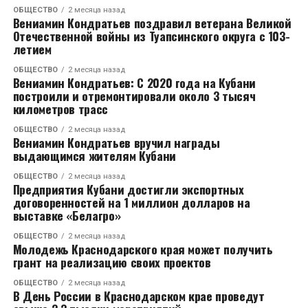
Беликеева. Накануне она вынесла решение:
отметил журналист.
ОБЩЕСТВО
2 месяца назад
Вениамин Кондратьев поздравил ветерана Великой
Отечественной войны из Туапсинского округа с 103-
После того как ответов корреспондент
летием
от чиновников не добился, он стал снимать
ОБЩЕСТВО
2 месяца назад
происходящее. Однако одному из членов комиссии
Вениамин Кондратьев: С 2020 года на Кубани
(мужчине в черном костюме) это очень
построили и отремонтировали около 3 тысяч
- Исковые требования Татьяны Степановой к
километров трасс
не понравилось. Он начал говорить, что вести
индивидуальному предпринимателю Лазареву
съемку журналисту запрещено, а затем и вовсе
ОБЩЕСТВО
2 месяца назад
Вячеславу Васильевичу и Налча Махиру о
выхватил телефон из его рук. Журналист
Вениамин Кондратьев вручил награды
выдающимся жителям Кубани
возмещении убытков и компенсации морального
подчеркнул, что какое-то время смартфон
вреда удовлетворить частично. Взыскать с ИП
находился у чиновника, отдавать его он не спешил.
ОБЩЕСТВО
2 месяца назад
Лазарева в пользу несовершеннолетнего Синилкина
Предприятия Кубани достигли экспортных
Распознать личность того, кто решил проучить
договоренностей на 1 миллион долларов на
компенсацию морального вреда в сумме 5
журналиста удалось не сразу. Чиновники на встрече
выставке «Белагро»
миллионов рублей, в пользу Татьяны Степановой – в
не соизволили представиться. В связи с этим
сумме 3 миллионов рублей. Удовлетворение
ОБЩЕСТВО
2 месяца назад
«Блокнот Ростов» обратился в горадминистрацию,
Молодежь Краснодарского края может получить
оставшейся части требований о компенсации вреда
чтобы выяснить, кто из должностных лиц находился
грант на реализацию своих проектов
отказать, о возмещении убытков – отказать.
в комиссии.
ОБЩЕСТВО
2 месяца назад
В День России в Краснодарском крае проведут
Когда приговор был вынесен, журналист редакции
Согласно документу, который прислали в редакцию,