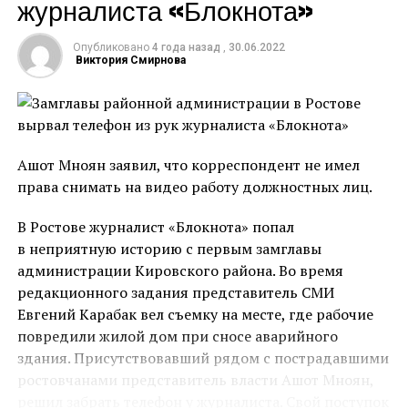
журналиста «Блокнота»
Авария случилась 10 декабря 2020 года. С тех пор
семья мальчика перенесла многое: многочисленные
операции, реабилитацию, а также дорогостоящее
Опубликовано
4 года назад
,
30.06.2022
Виктория Смирнова
протезирование. В результате ДТП Владу оторвало
обе ноги и руку. Автобус съехал с дороги и ребенку
Автор текста: Ирина Никитина
буквально зажало конечности. До момента приезда
спасателей отчим Роман пытался согреть ребенка и
Источник
хоть как-то успокоить. С тех самых пор жизнь семьи
Ашот Мноян заявил, что корреспондент не имел
кардинально изменилась.
права снимать на видео работу должностных лиц.
В Ростове журналист «Блокнота» попал
в неприятную историю с первым замглавы
администрации Кировского района. Во время
редакционного задания представитель СМИ
Мальчика госпитализировали с разнообразными
Евгений Карабак вел съемку на месте, где рабочие
травмами. До 29 декабря он находился в
повредили жилой дом при сносе аварийного
реанимации в крайне тяжелом состоянии, но к
здания. Присутствовавший рядом с пострадавшими
счастью пошел на поправку. Ребенок вместе с мамой
ростовчанами представитель власти Ашот Мноян,
провел 4 месяца в центре Рошаля в Москве.
решил забрать телефон у журналиста. Свой поступок