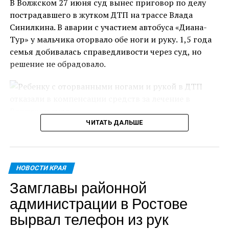
В Волжском 27 июня суд вынес приговор по делу
крупнейший производитель автомобилей
пострадавшего в жутком ДТП на трассе Влада
АВТОВАЗ», – рассказал журналистам губернатор
Синилкина. В аварии с участием автобуса «Диана-
Самарской области.
Тур» у мальчика оторвало обе ноги и руку. 1,5 года
семья добивалась справедливости через суд, но
По его словам, в ходе двухдневного визита будут
решение не обрадовало.
достигнуты конкретные договорённости.
Президент Беларуси получил от Самарской области
трогательные подарки – ракету, которая является
одним из главных символов Самары, ведь именно в
этом городе функционируют крупные
ЧИТАТЬ ДАЛЬШЕ
Задолго до происшествия семья Влада переехала
ракетостроительные предприятия, а также золотую
жить в Москву. На судебное заседание Татьяна
пластинку с 7-й симфонией Шостаковича. Это
Степанова, мама мальчика, приехала из столицы.
произведение впервые было исполнено в
НОВОСТИ КРАЯ
Когда произошло авария, Влад вместе с отчимом
Куйбышеве (прежнее название Самары) в 1942 году,
Замглавы районной
ехали в автобусе «Диана-Тур» из Москвы в
где великий композитор Дмитрий Шостакович
Волгоград. Однако поездка изменила многое в
находился во время эвакуации.
администрации в Ростове
жизни несовершеннолетнего.
вырвал телефон из рук