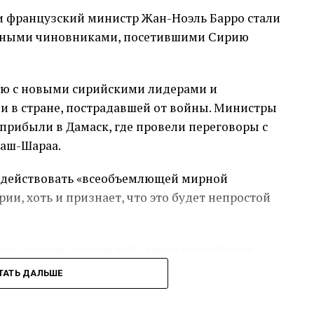
 французский министр Жан-Ноэль Барро стали
влено на то, чтобы продемонстрировать
ными чиновниками, посетившими Сирию
ламистским правителям, а также улучшить
ане, пострадавшей от войны.
ию с новыми сирийскими лидерами и
кции как важный рычаг давления на новую
и в стране, пострадавшей от войны. Министры
изнали террористической, но которая в
прибыли в Дамаск, где провели переговоры с
 умеренный подход.
аш-Шараа.
 о возможном смягчении или приостановлении
содействовать «всеобъемлющей мирной
щем.
ии, хоть и признает, что это будет непростой
ии, деморализованной стране потребуется
я выборов. Множество сирийцев и западные
ТАТЬ ДАЛЬШЕ
осятся к HTS, ранее связанной с Аль-Каидой.