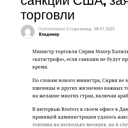
торговли
Женщина, не подвергшаяся аресту, буд
возможных обвинений в уклонении от 
таможни.
Опубликовано
2 года назад
,
08.01.2025
Владимир
Министр торговли Сирии Махер Халиль 
«катастрофа», если санкции не будут 
время.
По словам нового министра, Сирия не 
пшеницы и других жизненно важных то
на желание многих стран, включая араб
В интервью Reuters в своем офисе в Да
правящей администрации удалось нако
топлива на несколько месяцев, но в сл