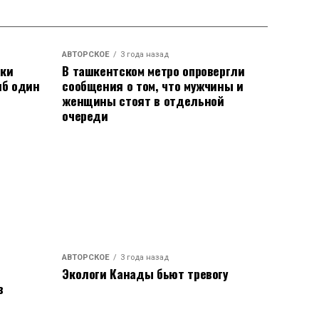
АВТОРСКОЕ
3 года назад
аки
В ташкентском метро опровергли
иб один
сообщения о том, что мужчины и
женщины стоят в отдельной
очереди
АВТОРСКОЕ
3 года назад
Экологи Канады бьют тревогу
в