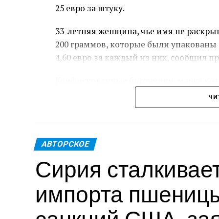
25 евро за штуку.
33-летняя женщина, чье имя не раскрыв
200 граммов, которые были упакованы в
4,60 евро за каждый из них, сообщил п
Конфискованные батончики, марка кот
реэкспортированы, либо уничтожены.
ЧИ
По словам чиновников, учитывая объем
около 2100 евро, что предполагает ег
АВТОРСКОЕ
«Помимо возможного уклонения от упла
Сирия сталкивае
в первую очередь обеспокоена защитой
заявлении ведомства.
импорта пшеницы
Сотрудники таможни не смогли найти 
санкций США, за
об ингредиентах или аллергенах, что с