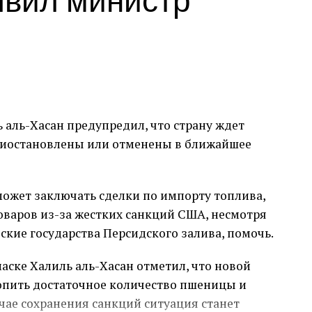
ет подвергнута расследованию на предмет
уплаты налогов, сообщил представитель
аль-Хасан предупредил, что страну ждет
приостановлены или отменены в ближайшее
может заключать сделки по импорту топлива,
варов из-за жестких санкций США, несмотря
ские государства Персидского залива, помочь.
маске Халиль аль-Хасан отметил, что новой
пить достаточное количество пшеницы и
учае сохранения санкций ситуация станет