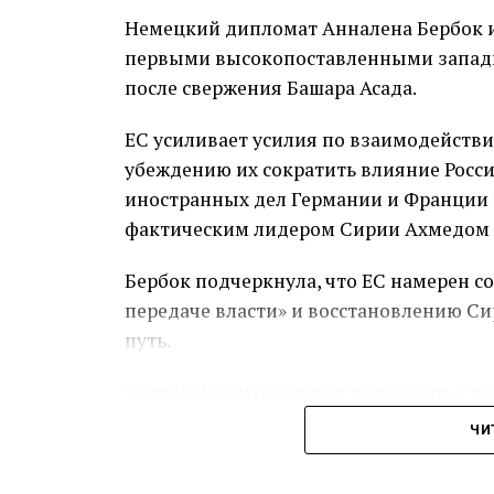
Немецкий дипломат Анналена Бербок и
Решение администрации Байдена напра
первыми высокопоставленными запад
добрую волю народу Сирии и новым ис
после свержения Башара Асада.
основные услуги и условия жизни в стр
ЕС усиливает усилия по взаимодейств
Тем не менее, США рассматривают сан
убеждению их сократить влияние Росси
правящую группировку, которую они пр
иностранных дел Германии и Франции 
последнее время демонстрирует более
фактическим лидером Сирии Ахмедом 
Хасан также заявил, что ему известно
Бербок подчеркнула, что ЕС намерен 
некоторых санкций в ближайшем буду
передаче власти» и восстановлению Сир
путь.
Хотя HTS контролирует лишь часть Сир
время, чтобы достичь стабильности дл
ЧИ
страны все еще с настороженностью отн