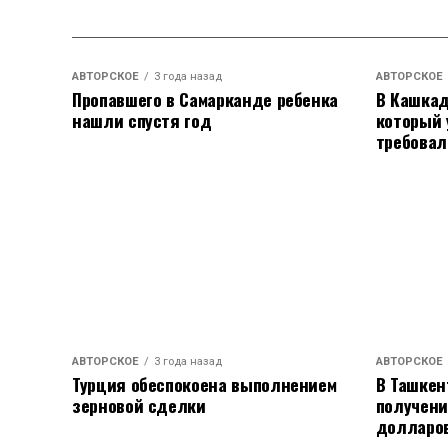
Бербок отметила, что новое начало воз
сирийцев в политическом процессе, не
принадлежности. Для Берлина важны от
АВТОРСКОЕ
3 года назад
АВТОРСКОЕ
заинтересована в возвращении сирийск
Пропавшего в Самарканде ребенка
В Кашкад
время правления Асада.
нашли спустя год
который 
требовал
Бербок также призвала Россию уйти из
ключевые военные объекты в стране. С
переговоры о статусе российских войск
Ее слова о том, что сирийский народ не
акцент на необходимость поддержки н
АВТОРСКОЕ
3 года назад
АВТОРСКОЕ
Турция обеспокоена выполнением
В Ташкен
зерновой сделки
получени
долларо