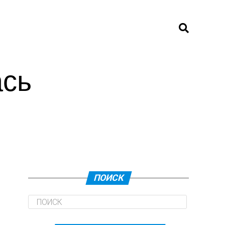
ась
ПОИСК