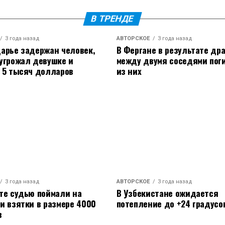
можно только при условии участия всех
зависимо от их этнической или религиозной
В ТРЕНДЕ
ношения с HTS, так как организация
3 года назад
АВТОРСКОЕ
3 года назад
их мигрантов, которые покинули страну во
арье задержан человек,
В Фергане в результате др
угрожал девушке и
между двумя соседями пог
 5 тысяч долларов
из них
 Сирии, подчеркивая, что Кремль сохраняет
ообщается, что между Москвой и HTS идут
.
 забудет о преступлениях режима Асада, ставят
арода Сирии.
3 года назад
АВТОРСКОЕ
3 года назад
те судью поймали на
В Узбекистане ожидается
и взятки в размере 4000
потепление до +24 градусо
в