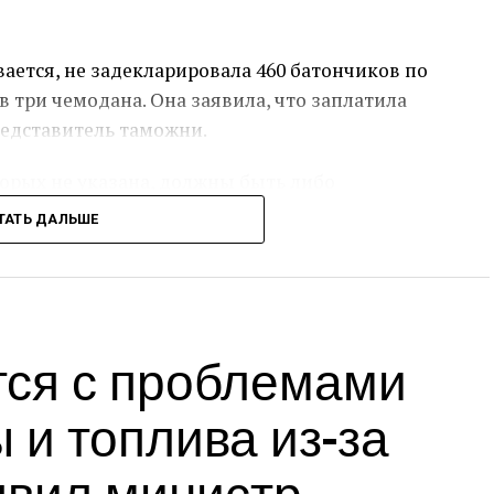
ается, не задекларировала 460 батончиков по
 три чемодана. Она заявила, что заплатила
редставитель таможни.
орых не указана, должны быть либо
ТАТЬ ДАЛЬШЕ
 импорта, стоимость шоколада составляет
о предназначение для коммерческой продажи.
ты налогов на сумму более 330 евро, таможня
тся с проблемами
 здоровья граждан в Германии», — добавили в
 и топлива из-за
на упаковке батончиков никакой информации
явил министр
тавит под угрозу здоровье покупателей.