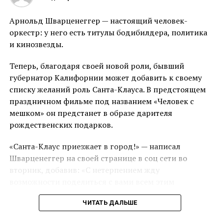
Арнольд Шварценеггер — настоящий человек-
оркестр: у него есть титулы бодибилдера, политика
Фото: соцсети МотоТани.
и кинозвезды.
Онур Обут все ещё продолжает винить в ДТП
Теперь, благодаря своей новой роли, бывший
Татьяну, утверждая, что это именно она врезалась в
губернатор Калифорнии может добавить к своему
его мотоцикл. Однако, со слов Станислава, эксперты
списку желаний роль Санта-Клауса. В предстоящем
уже исключили такой вариант. По их данным, в
праздничном фильме под названием «Человек с
трагедии виновен турецкий мотоциклист. Доверия
мешком» он предстанет в образе дарителя
к личности Онура не добавляет ещё и то, что после
рождественских подарков.
столкновения исчезли записи с камеры на его
«Санта-Клаус приезжает в город!» — написал
мотоцикле и МотоТани. Предположительно, он
Шварценеггер на своей странице в соц сети во
избавился от главных улик по делу, понимая, что
вторник, добавив: «С нетерпением жду
ему грозит реальный срок.
возможности поделиться с вами всем этим
У Озолиной остался 13-летний сын Всеволод,
рождественским настроением».
который тяжело переживает утрату матери. Мальчик
ЧИТАТЬ ДАЛЬШЕ
Он также опубликовал фотографию, на которой
присутствовал на церемонии прощания с Татьяной,