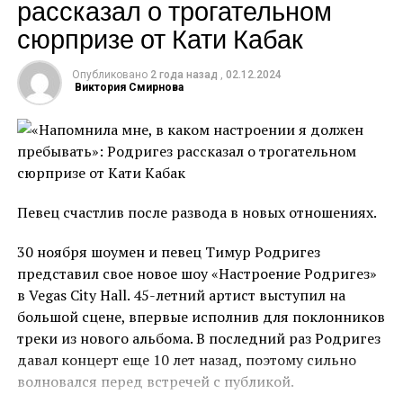
рассказал о трогательном
испытание за весь проект»,
‒ рассказала Мамаева
сюрпризе от Кати Кабак
Экс-участница шоу «Сокровища императора»
призналась, что безумно хотела есть, но даже через
Опубликовано
2 года назад
,
02.12.2024
силу не смогла проглотить пару кусочков. Модель
Виктория Смирнова
также поделилась, что мечтала о тортике, который
стоял среди угощений. Стоит отметить, что
большую часть времени участники голодали или
питались очень маленькими порциями, поэтому
испытание стало настолько психологически
Певец счастлив после развода в новых отношениях.
тяжёлым для Мамаевой.
30 ноября шоумен и певец Тимур Родригез
К слову, участие в реалити-шоу не прошло для
представил свое новое шоу «Настроение Родригез»
Мамаевой бесследно: по возвращении домой ей
в Vegas City Hall. 45-летний артист выступил на
пришлось всерьёз заняться своим здоровьем. Из-за
большой сцене, впервые исполнив для поклонников
постоянного голода, который испытывали
треки из нового альбома. В последний раз Родригез
участники в Колумбии, у Аланы развилось пищевое
давал концерт еще 10 лет назад, поэтому сильно
расстройство. Вернувшись к своей обычной жизни,
волновался перед встречей с публикой.
она никак не могла отделаться от мысли, что еды