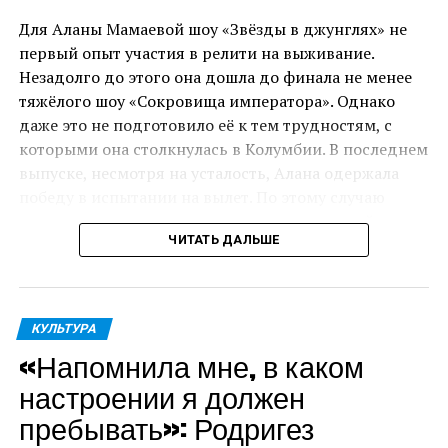
Источник
сына.
Для Аланы Мамаевой шоу «Звёзды в джунглях» не
первый опыт участия в релити на выживание.
«Человек с сумкой» станет первой крупной ролью
ПОХОЖЕЕ
Незадолго до этого она дошла до финала не менее
Шварценеггера в полнометражном фильме после
ДАЛЬШЕ
тяжёлого шоу «Сокровища императора». Однако
«Терминатора: Темные судьбы» 2019 года.
«Ушла от Федора еще в апреле»: новые слухи о
даже это не подготовило её к тем трудностям, с
расставании Паулины Андреевой и Бондарчука
которыми она столкнулась в Колумбии. В последнем
НЕ ПРОПУСТИ
выпуске, несмотря на усталость, Алана одержала
«Человек, которого уважают во всём мире»: как
победу в испытании на вылет. По этому случаю
Бузова, Басков и другие звезды поздравили
участникам организовали праздник, который чуть
Владимира Путина
ЧИТАТЬ ДАЛЬШЕ
не закончился для модели нервным срывом.
«Я осталась в проекте, прошла испытание. Но
испытание, которое было в конце дня, я, к
КУЛЬТУРА
сожалению, не прошла. Нам накрыли гигантский
«Напомнила мне, в каком
стол с невероятно вкусной едой. Дали 60 секунд,
чтобы мы поели. А потом жестоко её выбросили. Я
настроении я должен
только отошла от своей истерики, потому что это
пребывать»: Родригез
было просто невыносимо. Это самое сложное