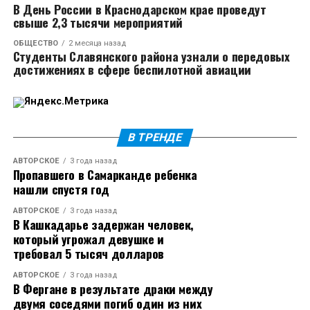
В День России в Краснодарском крае проведут
Многие пользователи раскритиковали Екатерину за
свыше 2,3 тысячи мероприятий
то, что та увела певца из семьи, поэтому Тимуру
ОБЩЕСТВО
2 месяца назад
пришлось дать новый комментарий. Он объяснил,
Студенты Славянского района узнали о передовых
что сразу после разрыва с женой встречался с
достижениях в сфере беспилотной авиации
другой девушкой. Уже в ноябре он впервые вышел в
свет с Кабак. Бывшая жена Родригеза эмоционально
отреагировала на интервью певца.
В ТРЕНДЕ
Источник
АВТОРСКОЕ
3 года назад
Пропавшего в Самарканде ребенка
нашли спустя год
АВТОРСКОЕ
3 года назад
В Кашкадарье задержан человек,
который угрожал девушке и
требовал 5 тысяч долларов
АВТОРСКОЕ
3 года назад
В Фергане в результате драки между
двумя соседями погиб один из них