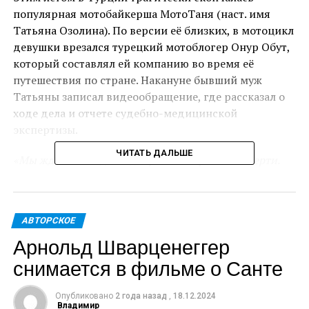
популярная мотобайкерша МотоТаня (наст. имя
Татьяна Озолина). По версии её близких, в мотоцикл
девушки врезался турецкий мотоблогер Онур Обут,
который составлял ей компанию во время её
путешествия по стране. Накануне бывший муж
Татьяны записал видеообращение, где рассказал о
ходе дела и отчете судебно-медицинской
экспертизы.
ЧИТАТЬ ДАЛЬШЕ
«Мы ждем последний документ о причине смерти.
После появления этого документа уже будет
назначено судебное заседание. На данный момент
турецкий мотоциклист свою вину категорически
АВТОРСКОЕ
отрицает. Неизвестно на что он рассчитывает в суде
Арнольд Шварценеггер
для своего оправдания. Мы рассчитываем на
справедливость и на то, что виновнику не удастся
снимается в фильме о Санте
уйти от ответственности»,
‒ заявил бывший муж
погибшей Озолиной.
Опубликовано
2 года назад
,
18.12.2024
Владимир