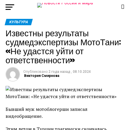
КУЛЬТУРА
Известны результаты
судмедэкспертизы МотоТани:
«Не удастся уйти от
ответственности»
Опубликовано
2 года назад
,
08.10.2024
Виктория Смирнова
Бывший муж мотоблогерши записал
видеобращение.
Этим летом в Турции трагически скончалась