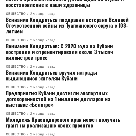
заявил певец.
восстановление в наши здравницы
Напомним, что роман с Кабак Тимур Родригез
ОБЩЕСТВО
2 месяца назад
Вениамин Кондратьев поздравил ветерана Великой
перестал скрывать совсем недавно. Артист стал
Отечественной войны из Туапсинского округа с 103-
приглашенным гостем в «шоу Воли», где впервые
летием
заявил о своей любви к актрисе и назвал её лучшей
ОБЩЕСТВО
2 месяца назад
женщиной в мире. По словам шоумена, он наконец-
Вениамин Кондратьев: С 2020 года на Кубани
то нашел, что искал, и наслаждается каждым днем с
построили и отремонтировали около 3 тысяч
километров трасс
избранницей.
ОБЩЕСТВО
2 месяца назад
Откровения певца вызвали бурные споры в Сети.
Вениамин Кондратьев вручил награды
выдающимся жителям Кубани
Дело в том, что недавно Тимур Родригез впервые
откровенно рассказал о разводе с Анной
ОБЩЕСТВО
2 месяца назад
Девочкиной после 16 лет брака. Артист решил
Предприятия Кубани достигли экспортных
договоренностей на 1 миллион долларов на
разойтись с супругой осенью прошлого года. Он
выставке «Белагро»
признался, что объявил жене об этом решение по
телефону, так как она не была в Москве. Когда
ОБЩЕСТВО
2 месяца назад
Молодежь Краснодарского края может получить
женщина вернулась в столицу, то узнала, что у
грант на реализацию своих проектов
Родригеза уже новая любовь.
ОБЩЕСТВО
2 месяца назад