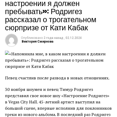
настроении я должен
Мама двоих детей и копия бывшей супруги: Ираклий
только отошла от своей истерики, потому что это
пребывать»: Родригез
Пирцхалава рассекретил новый роман
было просто невыносимо. Это самое сложное
рассказал о трогательном
испытание за весь проект»,
‒ рассказала Мамаева
сюрпризе от Кати Кабак
Экс-участница шоу «Сокровища императора»
призналась, что безумно хотела есть, но даже через
Опубликовано
2 года назад
,
02.12.2024
силу не смогла проглотить пару кусочков. Модель
Виктория Смирнова
также поделилась, что мечтала о тортике, который
стоял среди угощений. Стоит отметить, что
большую часть времени участники голодали или
питались очень маленькими порциями, поэтому
испытание стало настолько психологически
Певец счастлив после развода в новых отношениях.
тяжёлым для Мамаевой.
30 ноября шоумен и певец Тимур Родригез
К слову, участие в реалити-шоу не прошло для
представил свое новое шоу «Настроение Родригез»
Мамаевой бесследно: по возвращении домой ей
в Vegas City Hall. 45-летний артист выступил на
пришлось всерьёз заняться своим здоровьем. Из-за
большой сцене, впервые исполнив для поклонников
постоянного голода, который испытывали
треки из нового альбома. В последний раз Родригез
участники в Колумбии, у Аланы развилось пищевое