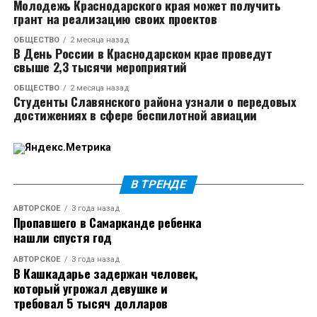
Молодежь Краснодарского края может получить
женщина вернулась в столицу, то узнала, что у
грант на реализацию своих проектов
Родригеза уже новая любовь.
ОБЩЕСТВО
2 месяца назад
В День России в Краснодарском крае проведут
Многие пользователи раскритиковали Екатерину за
свыше 2,3 тысячи мероприятий
то, что та увела певца из семьи, поэтому Тимуру
ОБЩЕСТВО
2 месяца назад
пришлось дать новый комментарий. Он объяснил,
Студенты Славянского района узнали о передовых
что сразу после разрыва с женой встречался с
достижениях в сфере беспилотной авиации
другой девушкой. Уже в ноябре он впервые вышел в
свет с Кабак. Бывшая жена Родригеза эмоционально
отреагировала на интервью певца.
В ТРЕНДЕ
Источник
АВТОРСКОЕ
3 года назад
Пропавшего в Самарканде ребенка
нашли спустя год
АВТОРСКОЕ
3 года назад
В Кашкадарье задержан человек,
который угрожал девушке и
требовал 5 тысяч долларов