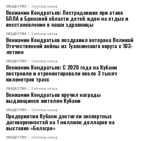
напомнила, кто я, и в каком настроении я должен
ОБЩЕСТВО
2 месяца назад
Вениамин Кондратьев: Пострадавших при атаке
пребывать не только на концерте, но и по жизни», -
БПЛА в Брянской области детей ждем на отдых и
заявил певец.
восстановление в наши здравницы
Напомним, что роман с Кабак Тимур Родригез
ОБЩЕСТВО
2 месяца назад
Вениамин Кондратьев поздравил ветерана Великой
перестал скрывать совсем недавно. Артист стал
Отечественной войны из Туапсинского округа с 103-
приглашенным гостем в «шоу Воли», где впервые
летием
заявил о своей любви к актрисе и назвал её лучшей
ОБЩЕСТВО
2 месяца назад
женщиной в мире. По словам шоумена, он наконец-
Вениамин Кондратьев: С 2020 года на Кубани
то нашел, что искал, и наслаждается каждым днем с
построили и отремонтировали около 3 тысяч
километров трасс
избранницей.
ОБЩЕСТВО
2 месяца назад
Откровения певца вызвали бурные споры в Сети.
Вениамин Кондратьев вручил награды
выдающимся жителям Кубани
Дело в том, что недавно Тимур Родригез впервые
откровенно рассказал о разводе с Анной
ОБЩЕСТВО
2 месяца назад
Девочкиной после 16 лет брака. Артист решил
Предприятия Кубани достигли экспортных
договоренностей на 1 миллион долларов на
разойтись с супругой осенью прошлого года. Он
выставке «Белагро»
признался, что объявил жене об этом решение по
телефону, так как она не была в Москве. Когда
ОБЩЕСТВО
2 месяца назад