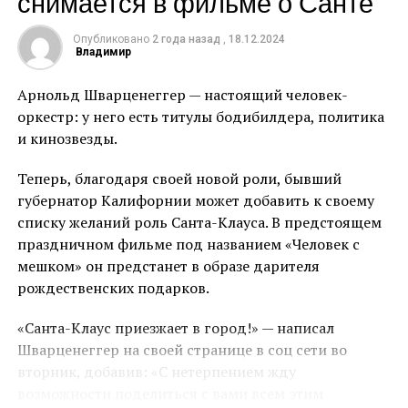
снимается в фильме о Санте
Кока неоднократно заявляла о том, что хочет детей,
поэтому ей настолько неважно, кто родится первым
Опубликовано
2 года назад
,
18.12.2024
- мальчик или девочка, главное, чтобы поскорее это
Владимир
свершилось.
Арнольд Шварценеггер — настоящий человек-
«Мой малыш, мое счастье, моя частичка! Ты даже не
оркестр: у него есть титулы бодибилдера, политика
представляешь, как я тебя жду, как я тебя люблю
и кинозвезды.
каждой клеткой своего тела. Я не знаю, какой ты
будешь. Но я точно знаю, что в тебе будет всё лучшее,
Теперь, благодаря своей новой роли, бывший
что есть во мне, и ты многому меня научишь. Я знаю,
губернатор Калифорнии может добавить к своему
что всё, что я делаю сейчас, это я делаю для тебя. И
списку желаний роль Санта-Клауса. В предстоящем
ради тебя я готова отказаться от всего, что сейчас есть
праздничном фильме под названием «Человек с
у меня!», –
обратилась Клава к будущему ребенку.
мешком» он предстанет в образе дарителя
рождественских подарков.
«Санта-Клаус приезжает в город!» — написал
Шварценеггер на своей странице в соц сети во
вторник, добавив: «С нетерпением жду
кадр из шоу Дмитрия Диброва «Сессия»
возможности поделиться с вами всем этим
эксклюзивно для VK Видео