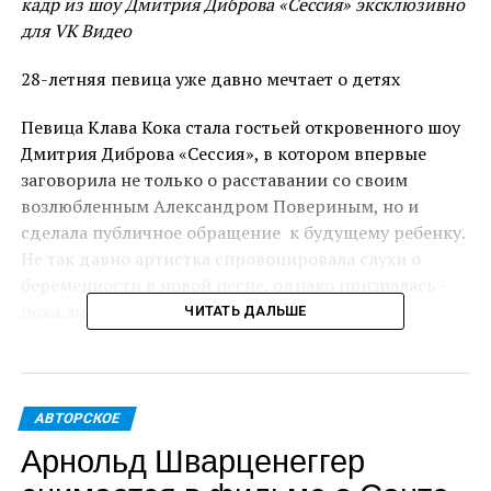
кадр из шоу Дмитрия Диброва «Сессия» эксклюзивно
для VK Видео
28-летняя певица уже давно мечтает о детях
Певица Клава Кока стала гостьей откровенного шоу
Дмитрия Диброва «Сессия», в котором впервые
заговорила не только о расставании со своим
возлюбленным Александром Повериным, но и
сделала публичное обращение к будущему ребенку.
Не так давно артистка спровоцировала слухи о
беременности в новой песне, однако призналась -
пока лишь это её мечты.
ЧИТАТЬ ДАЛЬШЕ
Чтобы «ускорить» долгожданное прибавление
ведущий шоу посоветовал Клаве сделать
специальную психологическую практику, в которой
АВТОРСКОЕ
28-летняя Клава уже сразу вообразила, каким может
Арнольд Шварценеггер
быть её малыш, и какой она станет для него мамой.