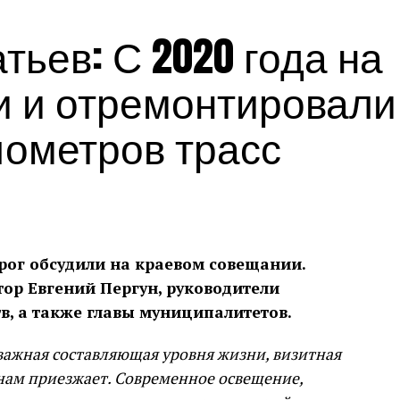
Источник:
admkrai.krasnodar.ru
ьев: С 2020 года на
и и отремонтировали
лометров трасс
рог обсудили на краевом совещании.
тор Евгений Пергун, руководители
в, а также главы муниципалитетов.
 важная составляющая уровня жизни, визитная
к нам приезжает. Современное освещение,