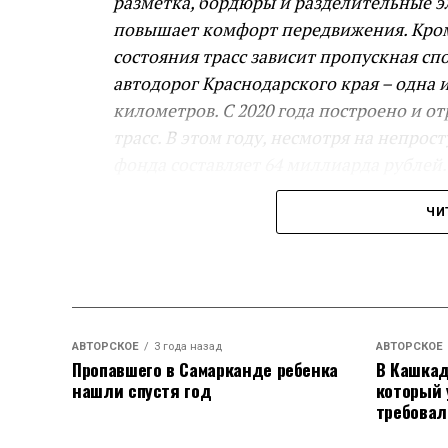
разметка, бордюры и разделительные эл
повышает комфорт передвижения. Кроме
состояния трасс зависит пропускная сп
автодорог Краснодарского края – одна 
километров. С 2020 года построено и о
трасс. В этом году, несмотря на непр
фонда составляет 64 миллиарда рублей
строительство и реконструкцию: в план
ЧИ
Ленинградской и города Тимашевска, а 
Вениамин Кондратьев.
Евгений Пергун рассказал о ремонте ре
и реконструировали 67 км краевых трас
АВТОРСКОЕ
3 года назад
АВТОРСКОЕ
– Строительство обходов станицы Лени
Пропавшего в Самарканде ребенка
В Кашкад
нашли спустя год
который 
региональный вклад в опорную дорожну
требовал
процентов готовности, полностью плани
Евгений Пергун.