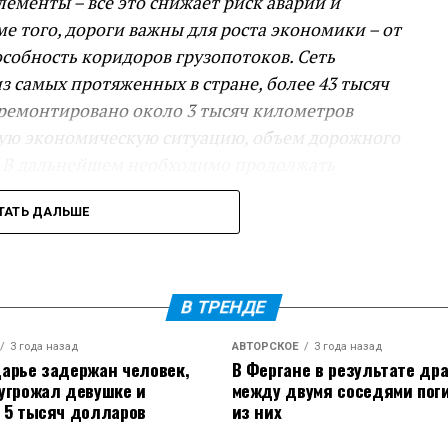
ементы – все это снижает риск аварий и
 того, дороги важны для роста экономики – от
особность коридоров грузопотоков. Сеть
из самых протяженных в стране, более 43 тысяч
тремонтировано около 3 тысяч километров
остую экономическую ситуацию, объем дорожного
. В дальнейшем необходимо продолжать
ах – новые обходы, в том числе станицы
ТАТЬ ДАЛЬШЕ
также другие важные проекты, – сказал
гиональных дорог. С 2020 по 2026 год построили
В ТРЕНДЕ
с, 2,5 км мостов и путепроводов.
3 года назад
АВТОРСКОЕ
3 года назад
нградской и города Тимашевска – это наш
арье задержан человек,
В Фергане в результате др
угрожал девушке и
между двумя соседями пог
ю сеть. Обход Тимашевска на стадии 70
 5 тысяч долларов
из них
руем завершить объект в 2027 году, – доложил