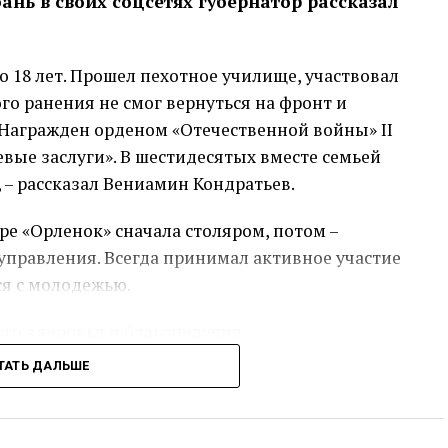
нь в своих соцсетях губернатор рассказал
о 18 лет. Прошел пехотное училище, участвовал
го ранения не смог вернуться на фронт и
Награжден орденом «Отечественной войны» II
оевые заслуги». В шестидесятых вместе семьей
 – рассказал Вениамин Кондратьев.
ре «Орленок» сначала столяром, потом –
правления. Всегда принимал активное участие
ся с молодежью.
ого здоровья и благополучия.
ТАТЬ ДАЛЬШЕ
сс-служба администрации Краснодарского края