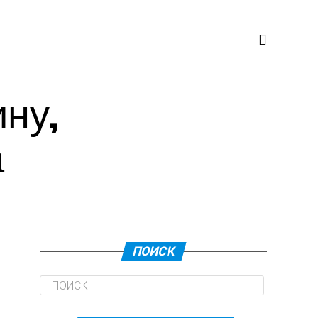
ну,
а
ПОИСК