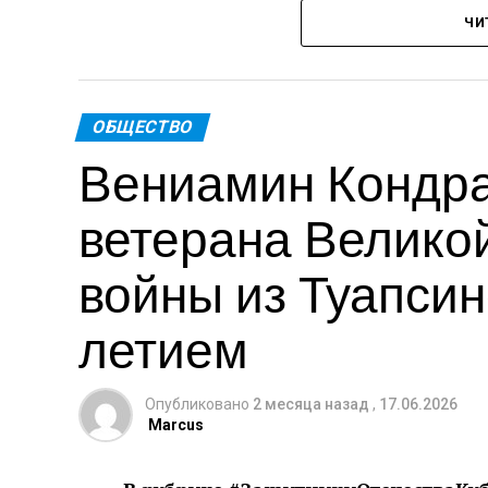
ЧИ
Пре
Теги: Губернатор
ОБЩЕСТВО
Вениамин Кондра
ветерана Велико
войны из Туапсинс
летием
Опубликовано
2 месяца назад
,
17.06.2026
Marcus