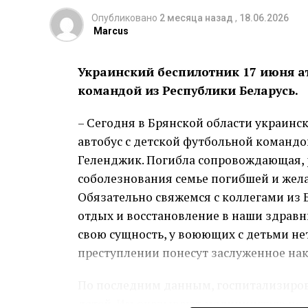
Опубликовано
2 месяца назад
,
18.06.2026
Marcus
Украинский беспилотник 17 июня ат
командой из Республики Беларусь.
– Сегодня в Брянской области украинс
автобус с детской футбольной командой
Геленджик. Погибла сопровождающая, 
соболезнования семье погибшей и жел
Обязательно свяжемся с коллегами из Б
отдых и восстановление в наши здравн
свою сущность, у воюющих с детьми не
преступлении понесут заслуженное нак
По последним данным, госпитализиров
детей. Им оказывают медицинскую по