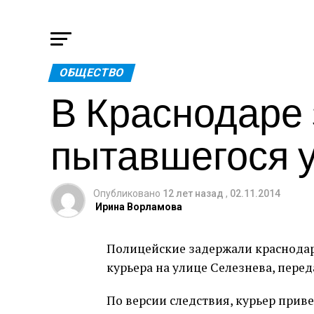
ОБЩЕСТВО
В Краснодаре
пытавшегося у
Опубликовано
12 лет назад
,
02.11.2014
Ирина Ворламова
Полицейские задержали краснодар
курьера на улице Селезнева, пере
По версии следствия, курьер прив