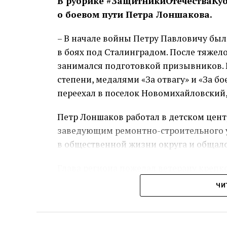
В рубрике #ЗащитникиОтечестваКуба
о боевом пути Петра Лоншакова.
– В начале войны Петру Павловичу был
в боях под Сталинградом. После тяжело
занимался подготовкой призывников. 
степени, медалями «За отвагу» и «За б
переехал в поселок Новомихайловский,
Петр Лоншаков работал в детском цент
заведующим ремонтно-строительного у
в общественной жизни округа и общал
Глава региона пожелал ветерану крепк
ЧИ
Пре
Теги: Губернатор