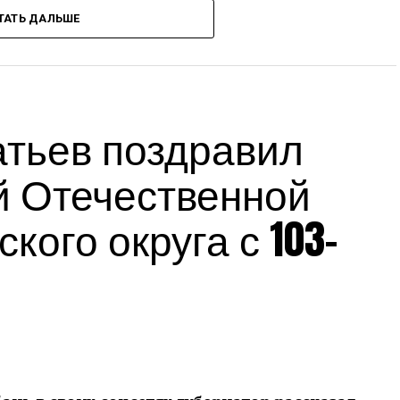
ТАТЬ ДАЛЬШЕ
сс-служба администрации Краснодарского края
Источник:
admkrai.krasnodar.ru
тьев поздравил
й Отечественной
кого округа с 103-