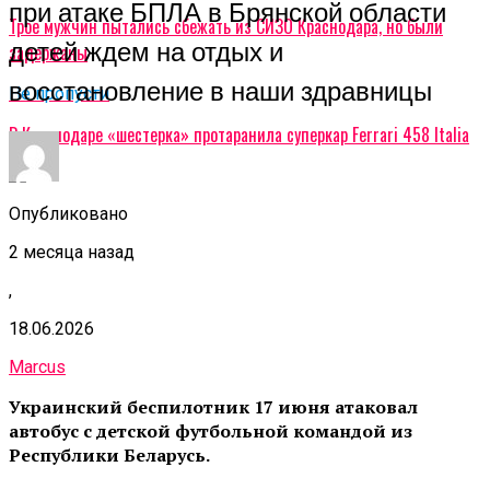
при атаке БПЛА в Брянской области
Трое мужчин пытались сбежать из СИЗО Краснодара, но были
детей ждем на отдых и
задержаны
восстановление в наши здравницы
Не пропусти
В Краснодаре «шестерка» протаранила суперкар Ferrari 458 Italia
Опубликовано
2 месяца назад
,
18.06.2026
Marcus
Украинский беспилотник 17 июня атаковал
автобус с детской футбольной командой из
Республики Беларусь.