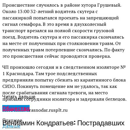
Происшествие случилось в районе хутора Грушевый.
Около 13:00 32-летний водитель скутера с
пассажиркой попытался проехать на запрещающий
сигнал семафора. В это время в двухколесный
транспорт врезался на полной скорости грузовой
поезд. Водитель скутера и его пассажирка скончались
на месте от полученных при столкновении травм. От
полученных травм потерпевшие скончались. По факту
это происшествия сейчас проводится проверка.
ЧП произошло сегодня и в следственном изоляторе №
1 Краснодара. Там трое подследственных
предприняли попытку сбежать из карантинного блока
СИЗО. Покинуть помещение им не удалось, так как
после срабатывания сигнала тревоги, на место
Читать дальше
прибыли сотрудники изолятора и задержали беглецов.
Общество
Источник: krasnodar.rusplt.ru
Вениамин Кондратьев: Пострадавших
Похожее
Дальше