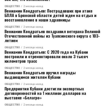
заявил певец.
ОБЩЕСТВО
2 месяца назад
Вениамин Кондратьев: Пострадавших при атаке
Напомним, что роман с Кабак Тимур Родригез
БПЛА в Брянской области детей ждем на отдых и
перестал скрывать совсем недавно. Артист стал
восстановление в наши здравницы
приглашенным гостем в «шоу Воли», где впервые
заявил о своей любви к актрисе и назвал её лучшей
ОБЩЕСТВО
2 месяца назад
Вениамин Кондратьев поздравил ветерана Великой
женщиной в мире. По словам шоумена, он наконец-
Отечественной войны из Туапсинского округа с 103-
то нашел, что искал, и наслаждается каждым днем с
летием
избранницей.
ОБЩЕСТВО
2 месяца назад
Вениамин Кондратьев: С 2020 года на Кубани
Откровения певца вызвали бурные споры в Сети.
построили и отремонтировали около 3 тысяч
километров трасс
Дело в том, что недавно Тимур Родригез впервые
откровенно рассказал о разводе с Анной
ОБЩЕСТВО
2 месяца назад
Девочкиной после 16 лет брака. Артист решил
Вениамин Кондратьев вручил награды
выдающимся жителям Кубани
разойтись с супругой осенью прошлого года. Он
признался, что объявил жене об этом решение по
ОБЩЕСТВО
2 месяца назад
Предприятия Кубани достигли экспортных
телефону, так как она не была в Москве. Когда
договоренностей на 1 миллион долларов на
женщина вернулась в столицу, то узнала, что у
выставке «Белагро»
Родригеза уже новая любовь.
ОБЩЕСТВО
2 месяца назад