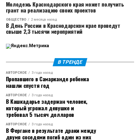
Молодежь Краснодарского края может получить
Многие пользователи раскритиковали Екатерину за
грант на реализацию своих проектов
то, что та увела певца из семьи, поэтому Тимуру
ОБЩЕСТВО
2 месяца назад
пришлось дать новый комментарий. Он объяснил,
В День России в Краснодарском крае проведут
что сразу после разрыва с женой встречался с
свыше 2,3 тысячи мероприятий
другой девушкой. Уже в ноябре он впервые вышел в
свет с Кабак. Бывшая жена Родригеза эмоционально
отреагировала на интервью певца.
В ТРЕНДЕ
Источник
АВТОРСКОЕ
3 года назад
Пропавшего в Самарканде ребенка
нашли спустя год
АВТОРСКОЕ
3 года назад
В Кашкадарье задержан человек,
который угрожал девушке и
требовал 5 тысяч долларов
АВТОРСКОЕ
3 года назад
В Фергане в результате драки между
двумя соседями погиб один из них