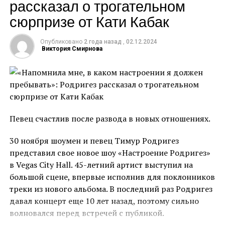
рассказал о трогательном
испытание за весь проект»,
‒ рассказала Мамаева
сюрпризе от Кати Кабак
Экс-участница шоу «Сокровища императора»
призналась, что безумно хотела есть, но даже через
Опубликовано
2 года назад
,
02.12.2024
силу не смогла проглотить пару кусочков. Модель
Виктория Смирнова
также поделилась, что мечтала о тортике, который
стоял среди угощений. Стоит отметить, что
большую часть времени участники голодали или
питались очень маленькими порциями, поэтому
испытание стало настолько психологически
Певец счастлив после развода в новых отношениях.
тяжёлым для Мамаевой.
30 ноября шоумен и певец Тимур Родригез
К слову, участие в реалити-шоу не прошло для
представил свое новое шоу «Настроение Родригез»
Мамаевой бесследно: по возвращении домой ей
в Vegas City Hall. 45-летний артист выступил на
пришлось всерьёз заняться своим здоровьем. Из-за
большой сцене, впервые исполнив для поклонников
постоянного голода, который испытывали
треки из нового альбома. В последний раз Родригез
участники в Колумбии, у Аланы развилось пищевое
давал концерт еще 10 лет назад, поэтому сильно
расстройство. Вернувшись к своей обычной жизни,
волновался перед встречей с публикой.
она никак не могла отделаться от мысли, что еды