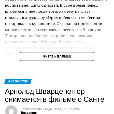
воспитывает двух сыновей. В своё время певец
влюбился в неё после того, как ему на глаза
попался выпуск шоу «Орёл и Решка», где Регина
позировала в купальнике. Однако на протяжении
многих лет она стеснялась своего тела. Накануне
Тодоренко опубликовала ролик, где решила
похвастаться своей фигурой после двух
беременностей и впервые похвалить себя за
старания.
ЧИТАТЬ ДАЛЬШЕ
«Обычная женщина в 34, родившая двоих детей. Я
стеснялась своего тела много лет, и вот настал тот
момент, когда хочется похвалить себя! Ещё есть к
АВТОРСКОЕ
чему стремиться, есть куда расти», ‒
рассказала о
Арнольд Шварценеггер
своих давних переживаниях Регина. На видео она
предстала в белом комплекте белья от Calvin Klein и
снимается в фильме о Санте
похвасталась результатами своих усиленных
тренировок. Ведущая гордо продемонстрировала
Опубликовано
2 года назад
,
18.12.2024
Владимир