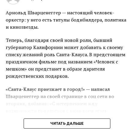
накаченные руки и кубики пресса. Однако далеко не
все пользователи пришли в восторг от вида
Арнольд Шварценеггер — настоящий человек-
Тодоренко в одном белье.
оркестр: у него есть титулы бодибилдера, политика
и кинозвезды.
«Ещё одна в трусах на камеру», «Надень лосины и
покажи то же самое, оголяться зачем? Чего мы там не
Теперь, благодаря своей новой роли, бывший
видели», «Она, конечно, молодец, что держится
губернатор Калифорнии может добавить к своему
хорошо после родов, но выглядит она мужеподобно»,
списку желаний роль Санта-Клауса. В предстоящем
«Не особо женственная фигура, да худая, да без
праздничном фильме под названием «Человек с
складок, но для меня некрасиво», «Неженственно от
мешком» он предстанет в образе дарителя
слова совсем!», «И зачем такое на всеобщее
рождественских подарков.
обозрение? Такое только для домашнего архива», ‒
раскритиковали комментаторы Регину.
«Санта-Клаус приезжает в город!» — написал
Шварценеггер на своей странице в соц сети во
Стоит сказать, что ради этой фигуры ведущей
вторник, добавив: «С нетерпением жду
приходилось во многом отказывать себе. Так,
возможности поделиться с вами всем этим
последние пару лет Регина старается не есть после
рождественским настроением».
шести вечера и тренируется три-четыре раза в
ЧИТАТЬ ДАЛЬШЕ
неделю. В особенно загруженные дни она уделяет
Он также опубликовал фотографию, на которой