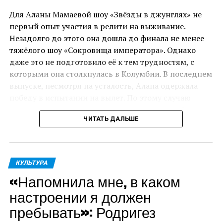
ПОХОЖЕЕ
сына.
Для Аланы Мамаевой шоу «Звёзды в джунглях» не
ДАЛЬШЕ
«Напомнила мне, в каком настроении я должен
первый опыт участия в релити на выживание.
«Человек с сумкой» станет первой крупной ролью
пребывать»: Родригез рассказал о трогательном
Незадолго до этого она дошла до финала не менее
Шварценеггера в полнометражном фильме после
сюрпризе от Кати Кабак
тяжёлого шоу «Сокровища императора». Однако
«Терминатора: Темные судьбы» 2019 года.
даже это не подготовило её к тем трудностям, с
НЕ ПРОПУСТИ
«Жена меня не кормит»: Гарик Харламов раскрыл
которыми она столкнулась в Колумбии. В последнем
подробности семейной жизни с Катериной
выпуске, несмотря на усталость, Алана одержала
Ковальчук
победу в испытании на вылет. По этому случаю
участникам организовали праздник, который чуть
ЧИТАТЬ ДАЛЬШЕ
не закончился для модели нервным срывом.
«Я осталась в проекте, прошла испытание. Но
испытание, которое было в конце дня, я, к
КУЛЬТУРА
сожалению, не прошла. Нам накрыли гигантский
«Напомнила мне, в каком
стол с невероятно вкусной едой. Дали 60 секунд,
чтобы мы поели. А потом жестоко её выбросили. Я
настроении я должен
только отошла от своей истерики, потому что это
пребывать»: Родригез
было просто невыносимо. Это самое сложное