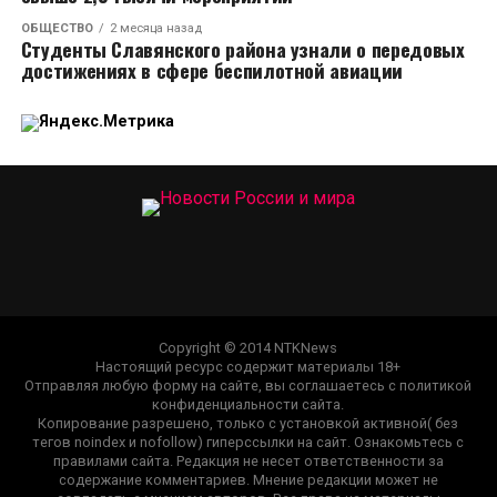
ОБЩЕСТВО
2 месяца назад
Студенты Славянского района узнали о передовых
достижениях в сфере беспилотной авиации
Copyright © 2014 NTKNews
Настоящий ресурс содержит материалы 18+
Отправляя любую форму на сайте, вы соглашаетесь с политикой
конфиденциальности сайта.
Копирование разрешено, только с установкой активной( без
тегов noindex и nofollow) гиперссылки на сайт. Ознакомьтесь с
правилами сайта. Редакция не несет ответственности за
содержание комментариев. Мнение редакции может не