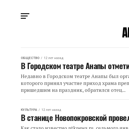
A
ОБЩЕСТВО
12 лет назад
В Городском театре Анапы отмет
Недавно в Городском театре Анапы был орг
которого принял участие приход храма пре
пришедшим на праздник, обратился отец...
КУЛЬТУРА
12 лет назад
В станице Новопокровской пров
Как стало известно ntknews.ru, седьмого я