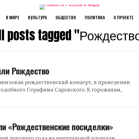
В МИРЕ
КУЛЬТУРА
ОБЩЕСТВО
ПОЛИТИКА
О ПРОЕКТЕ
ll posts tagged "Рождеств
или Рождество
анизован рождественский концерт, в проведении
подобного Серафима Саровского. К горожанам,
ели «Рождественские посиделки»
нваря текущего года на центральной площади