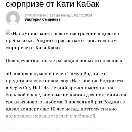
сюрпризе от Кати Кабак
Экс-участница шоу «Сокровища императора»
призналась, что безумно хотела есть, но даже через
Опубликовано
2 года назад
,
02.12.2024
силу не смогла проглотить пару кусочков. Модель
Виктория Смирнова
также поделилась, что мечтала о тортике, который
стоял среди угощений. Стоит отметить, что
большую часть времени участники голодали или
питались очень маленькими порциями, поэтому
испытание стало настолько психологически
Певец счастлив после развода в новых отношениях.
тяжёлым для Мамаевой.
30 ноября шоумен и певец Тимур Родригез
К слову, участие в реалити-шоу не прошло для
представил свое новое шоу «Настроение Родригез»
Мамаевой бесследно: по возвращении домой ей
в Vegas City Hall. 45-летний артист выступил на
пришлось всерьёз заняться своим здоровьем. Из-за
большой сцене, впервые исполнив для поклонников
постоянного голода, который испытывали
треки из нового альбома. В последний раз Родригез
участники в Колумбии, у Аланы развилось пищевое
давал концерт еще 10 лет назад, поэтому сильно
расстройство. Вернувшись к своей обычной жизни,
волновался перед встречей с публикой.
она никак не могла отделаться от мысли, что еды
больше не будет. В какой-то момент она осознала,
Чтобы поддержать певца, его возлюбленная,