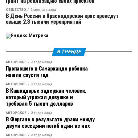
грант на реализацию своих проектов
то, что та увела певца из семьи, поэтому Тимуру
ОБЩЕСТВО
2 месяца назад
пришлось дать новый комментарий. Он объяснил,
В День России в Краснодарском крае проведут
что сразу после разрыва с женой встречался с
свыше 2,3 тысячи мероприятий
другой девушкой. Уже в ноябре он впервые вышел в
свет с Кабак. Бывшая жена Родригеза эмоционально
отреагировала на интервью певца.
В ТРЕНДЕ
Источник
АВТОРСКОЕ
3 года назад
Пропавшего в Самарканде ребенка
нашли спустя год
АВТОРСКОЕ
3 года назад
В Кашкадарье задержан человек,
который угрожал девушке и
требовал 5 тысяч долларов
АВТОРСКОЕ
3 года назад
В Фергане в результате драки между
двумя соседями погиб один из них
АВТОРСКОЕ
3 года назад