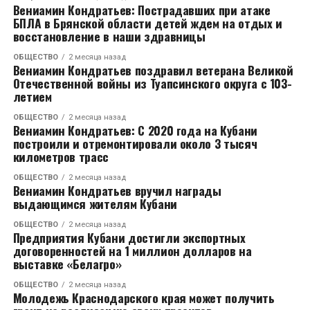
Вениамин Кондратьев: Пострадавших при атаке
Напомним, что роман с Кабак Тимур Родригез
БПЛА в Брянской области детей ждем на отдых и
перестал скрывать совсем недавно. Артист стал
восстановление в наши здравницы
приглашенным гостем в «шоу Воли», где впервые
заявил о своей любви к актрисе и назвал её лучшей
ОБЩЕСТВО
2 месяца назад
Вениамин Кондратьев поздравил ветерана Великой
женщиной в мире. По словам шоумена, он наконец-
Отечественной войны из Туапсинского округа с 103-
то нашел, что искал, и наслаждается каждым днем с
летием
избранницей.
ОБЩЕСТВО
2 месяца назад
Вениамин Кондратьев: С 2020 года на Кубани
Откровения певца вызвали бурные споры в Сети.
построили и отремонтировали около 3 тысяч
километров трасс
Дело в том, что недавно Тимур Родригез впервые
откровенно рассказал о разводе с Анной
ОБЩЕСТВО
2 месяца назад
Девочкиной после 16 лет брака. Артист решил
Вениамин Кондратьев вручил награды
выдающимся жителям Кубани
разойтись с супругой осенью прошлого года. Он
признался, что объявил жене об этом решение по
ОБЩЕСТВО
2 месяца назад
Предприятия Кубани достигли экспортных
телефону, так как она не была в Москве. Когда
договоренностей на 1 миллион долларов на
женщина вернулась в столицу, то узнала, что у
выставке «Белагро»
Родригеза уже новая любовь.
ОБЩЕСТВО
2 месяца назад
Молодежь Краснодарского края может получить
Многие пользователи раскритиковали Екатерину за