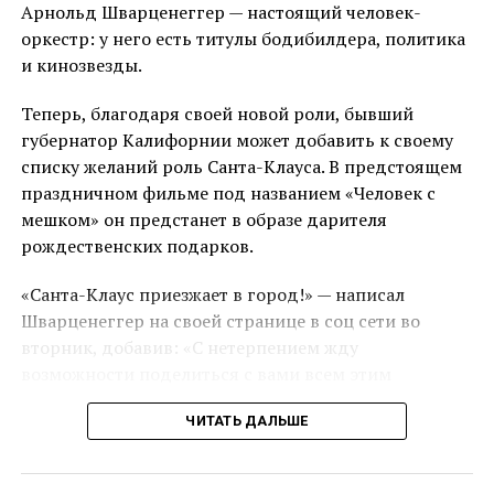
Арнольд Шварценеггер — настоящий человек-
сладостями и поздравляли добрыми словами.
оркестр: у него есть титулы бодибилдера, политика
и кинозвезды.
ПОХОЖЕЕ
РОЖДЕСТВО
СТАНИЦА НОВОПОКРОВСКАЯ
Теперь, благодаря своей новой роли, бывший
ДАЛЬШЕ
губернатор Калифорнии может добавить к своему
У жителей Тихорецкого района появились десять
новых бесплатных цифровых телеканалов
списку желаний роль Санта-Клауса. В предстоящем
праздничном фильме под названием «Человек с
НЕ ПРОПУСТИ
мешком» он предстанет в образе дарителя
Железные дороги к кубанским портам планируют
развивать
рождественских подарков.
«Санта-Клаус приезжает в город!» — написал
Шварценеггер на своей странице в соц сети во
вторник, добавив: «С нетерпением жду
возможности поделиться с вами всем этим
рождественским настроением».
ЧИТАТЬ ДАЛЬШЕ
Он также опубликовал фотографию, на которой
позирует вместе с актером Аланом Ричсоном, с