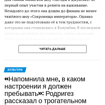
первый опыт участия в релити на выживание.
«Человек с сумкой» станет первой крупной ролью
Незадолго до этого она дошла до финала не менее
Шварценеггера в полнометражном фильме после
тяжёлого шоу «Сокровища императора». Однако
«Терминатора: Темные судьбы» 2019 года.
даже это не подготовило её к тем трудностям, с
которыми она столкнулась в Колумбии. В последнем
выпуске, несмотря на усталость, Алана одержала
победу в испытании на вылет. По этому случаю
участникам организовали праздник, который чуть
ЧИТАТЬ ДАЛЬШЕ
не закончился для модели нервным срывом.
«Я осталась в проекте, прошла испытание. Но
испытание, которое было в конце дня, я, к
КУЛЬТУРА
сожалению, не прошла. Нам накрыли гигантский
«Напомнила мне, в каком
стол с невероятно вкусной едой. Дали 60 секунд,
чтобы мы поели. А потом жестоко её выбросили. Я
настроении я должен
только отошла от своей истерики, потому что это
пребывать»: Родригез
было просто невыносимо. Это самое сложное
рассказал о трогательном
испытание за весь проект»,
‒ рассказала Мамаева