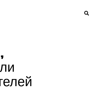
,
али
телей