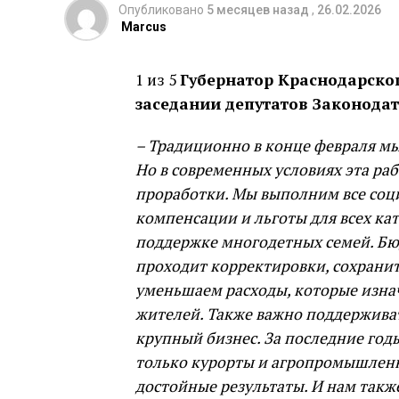
Опубликовано
5 месяцев назад
,
26.02.2026
Marcus
1 из 5
Губернатор Краснодарско
заседании депутатов Законодат
– Традиционно в конце февраля мы
Но в современных условиях эта ра
проработки. Мы выполним все соц
компенсации и льготы для всех ка
поддержке многодетных семей. Бю
проходит корректировки, сохранит 
уменьшаем расходы, которые изна
жителей. Также важно поддерживат
крупный бизнес. За последние год
только курорты и агропромышлен
достойные результаты. И нам такж