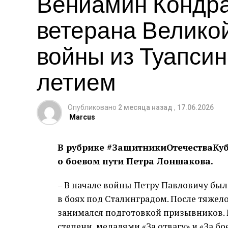
Вениамин Кондра
ветерана Велико
войны из Туапсинс
летием
Опубликовано
2 месяца назад
,
17.06.2026
Marcus
В рубрике #ЗащитникиОтечестваКуба
о боевом пути Петра Лоншакова.
– В начале войны Петру Павловичу был
в боях под Сталинградом. После тяжело
занимался подготовкой призывников. 
степени, медалями «За отвагу» и «За б