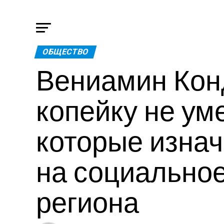
ОБЩЕСТВО
Вениамин Кон
копейку не у
которые изна
на социально
региона