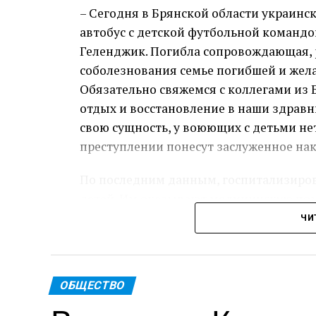
– Сегодня в Брянской области украинс
автобус с детской футбольной командой
Геленджик. Погибла сопровождающая, 
соболезнования семье погибшей и жел
Обязательно свяжемся с коллегами из Б
отдых и восстановление в наши здравн
свою сущность, у воюющих с детьми не
преступлении понесут заслуженное нак
По последним данным, госпитализиров
детей. Им оказывают медицинскую по
ЧИ
Пре
Теги: Губернатор
ОБЩЕСТВО