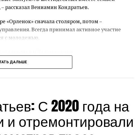
 – рассказал Вениамин Кондратьев.
ре «Орленок» сначала столяром, потом –
правления. Всегда принимал активное участие
ся с молодежью.
ого здоровья и благополучия.
ТАТЬ ДАЛЬШЕ
сс-служба администрации Краснодарского края
Источник:
admkrai.krasnodar.ru
ьев: С 2020 года на
и и отремонтировали