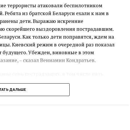
кие террористы атаковали беспилотником
. Ребята из братской Беларуси ехали к нам в
ранены дети. Выражаю искренние
аю скорейшего выздоровления пострадавшим.
еларуси. Как только дети поправятся, ждем на
ицы. Киевский режим в очередной раз показал
т будущего. Убежден, виновные в этом
азание, – сказал Вениамин Кондратьев.
аны семь пострадавших, в том числе пять
мощь.
ТАТЬ ДАЛЬШЕ
сс-служба администрации Краснодарского края
Источник:
admkrai.krasnodar.ru