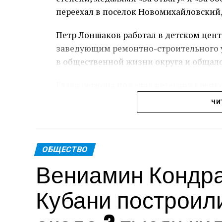
переехал в поселок Новомихайловский,
Петр Лоншаков работал в детском цент
заведующим ремонтно-строительного у
в общественной жизни округа и общал
Глава региона пожелал ветерану крепк
ЧИ
Пре
Теги: Губернатор
ОБЩЕСТВО
Вениамин Кондрат
Кубани построил