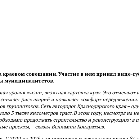
а краевом совещании. Участие в нем принял вице-гу
вы муниципалитетов.
ая уровня жизни, визитная карточка края. Это отмечают в
 снижает риск аварий и повышает комфорт передвижения. 
ов грузопотоков. Сеть автодорог Краснодарского края – од
коло 3 тысяч километров трасс. В этом году, несмотря на
обходимо продолжать строительство и реконструкцию: в п
ные проекты, – сказал Вениамин Кондратьев.
. С 2020 по 2026 год построили и реконструировали 67 к