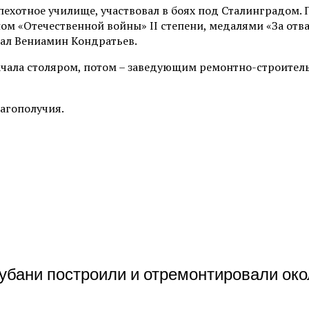
пехотное училище, участвовал в боях под Сталинградом. 
 «Отечественной войны» II степени, медалями «За отваг
зал Вениамин Кондратьев.
ачала столяром, потом – заведующим ремонтно-строитель
лагополучия.
Кубани построили и отремонтировали око