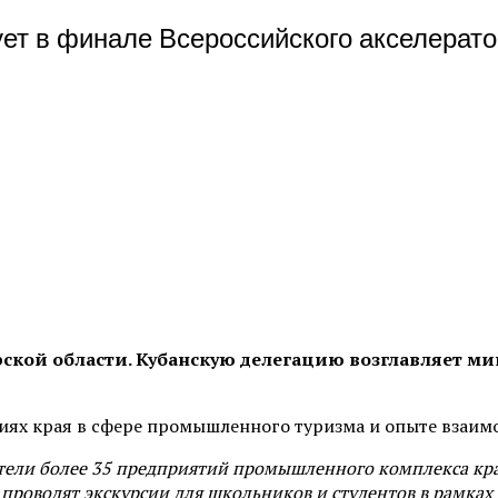
вует в финале Всероссийского акселера
рской области. Кубанскую делегацию возглавляет
иях края в сфере промышленного туризма и опыте взаим
тели более 35 предприятий промышленного комплекса кра
 проводят экскурсии для школьников и студентов в рамк