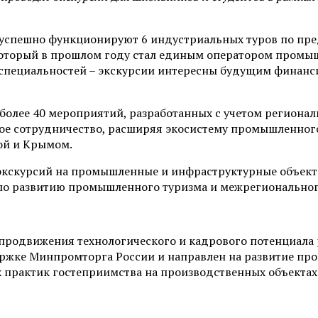
и успешно функционируют 6 индустриальных туров по пр
оторый в прошлом году стал единым оператором промышл
пециальностей – экскурсии интересны будущим финансис
более 40 мероприятий, разработанных с учетом регионал
ое сотрудничество, расширяя экосистему промышленного
ой и Крымом.
д экскурсий на промышленные и инфраструктурные объек
 по развитию промышленного туризма и межрегиональног
родвижения технологического и кадрового потенциала р
ержке Минпромторга России и направлен на развитие пр
практик гостеприимства на производственных объектах