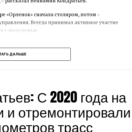
 – рассказал Вениамин Кондратьев.
ре «Орленок» сначала столяром, потом –
правления. Всегда принимал активное участие
ся с молодежью.
ого здоровья и благополучия.
ТАТЬ ДАЛЬШЕ
сс-служба администрации Краснодарского края
Источник:
admkrai.krasnodar.ru
ьев: С 2020 года на
и и отремонтировали
лометров трасс