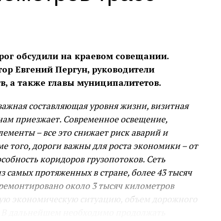
рог обсудили на краевом совещании.
тор Евгений Пергун, руководители
в, а также главы муниципалитетов.
 важная составляющая уровня жизни, визитная
к нам приезжает. Современное освещение,
ементы – все это снижает риск аварий и
 того, дороги важны для роста экономики – от
особность коридоров грузопотоков. Сеть
из самых протяженных в стране, более 43 тысяч
тремонтировано около 3 тысяч километров
остую экономическую ситуацию, объем дорожного
. В дальнейшем необходимо продолжать