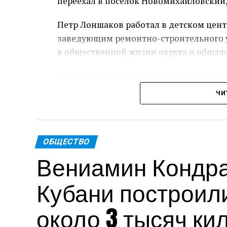
переехал в поселок Новомихайловский,
Петр Лоншаков работал в детском цент
заведующим ремонтно-строительного у
в общественной жизни округа и общал
Глава региона пожелал ветерану крепк
ЧИ
Пре
Теги: Губернатор
ОБЩЕСТВО
Вениамин Кондрат
Кубани построил
около 3 тысяч ки