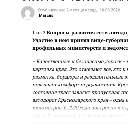
Опубликовано
2 месяца назад
,
16.06.2026
Marcus
1 из 2
Вопросы развития сети автодо
Участие в нем принял вице-губерна
профильных министерств и ведомст
– Качественные и безопасные дороги –
карточка края. Это отмечают все, кто 
разметка, бордюры и разделительные эл
повышает комфорт передвижения. Кроме
состояния трасс зависит пропускная сп
автодорог Краснодарского края – одна 
километров. С 2020 года построено и о
трасс. В этом году, несмотря на непр
фонда составляет 64 миллиарда рублей