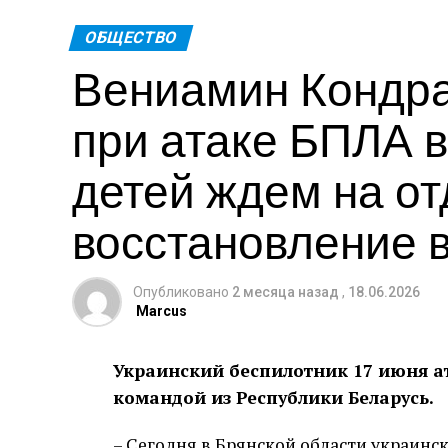
ОБЩЕСТВО
Вениамин Кондра
при атаке БПЛА в
детей ждем на от
восстановление 
Опубликовано
2 месяца назад
,
18.06.2026
Marcus
Украинский беспилотник 17 июня ат
командой из Республики Беларусь.
– Сегодня в Брянской области украинс