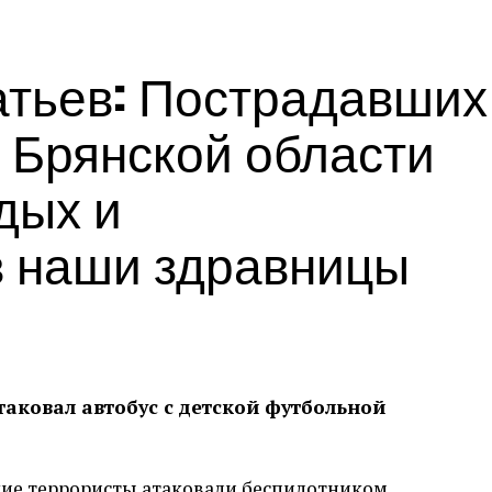
тьев: Пострадавших
 Брянской области
дых и
в наши здравницы
аковал автобус с детской футбольной
кие террористы атаковали беспилотником