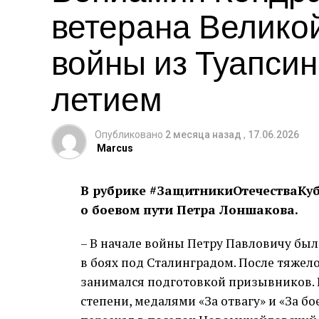
ветерана Велико
войны из Туапсинс
летием
Опубликовано
2 месяца назад
,
17.06.2026
Marcus
В рубрике #ЗащитникиОтечестваКуба
о боевом пути Петра Лоншакова.
– В начале войны Петру Павловичу был
в боях под Сталинградом. После тяжело
занимался подготовкой призывников. 
степени, медалями «За отвагу» и «За б