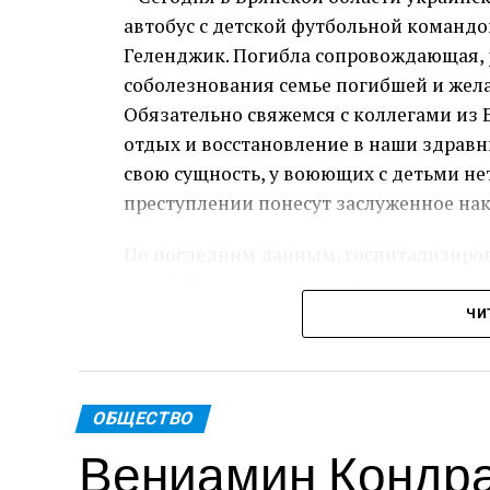
автобус с детской футбольной командой
Геленджик. Погибла сопровождающая, 
соболезнования семье погибшей и жел
Обязательно свяжемся с коллегами из Б
отдых и восстановление в наши здравн
свою сущность, у воюющих с детьми не
преступлении понесут заслуженное нак
По последним данным, госпитализиров
детей. Им оказывают медицинскую по
ЧИ
Пре
Теги: Губернатор
ОБЩЕСТВО
Вениамин Кондра