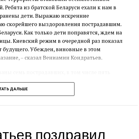
. Ребята из братской Беларуси ехали к нам в
ранены дети. Выражаю искренние
аю скорейшего выздоровления пострадавшим.
еларуси. Как только дети поправятся, ждем на
ицы. Киевский режим в очередной раз показал
т будущего. Убежден, виновные в этом
азание, – сказал Вениамин Кондратьев.
аны семь пострадавших, в том числе пять
мощь.
ТАТЬ ДАЛЬШЕ
сс-служба администрации Краснодарского края
Источник:
admkrai.krasnodar.ru
тьев поздравил