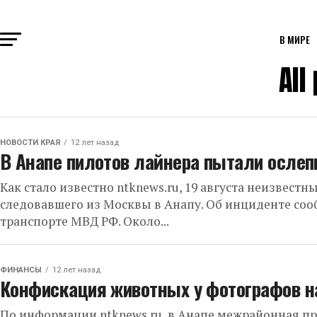
В МИРЕ
All
НОВОСТИ КРАЯ
12 лет назад
В Анапе пилотов лайнера пытали ослеп
Как стало известно ntknews.ru, 19 августа неизвест
следовавшего из Москвы в Анапу. Об инциденте соо
транспорте МВД РФ. Около...
ФИНАНСЫ
12 лет назад
Конфискация животных у фотографов н
По информации ntknews.ru, в Анапе межрайонная пр