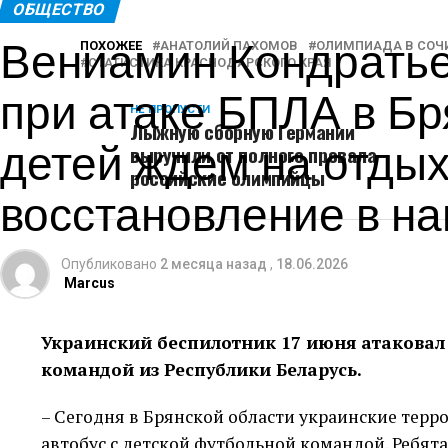
ОБЩЕСТВО
Вениамин Кондратье
ПОХОЖЕЕ
АНАТОЛИЙ ПАХОМОВ
ОЛИМПИАДА В СОЧ
СТАТИСТИКА КРАСНОДАРСКОГО КРАЯ
при атаке БПЛА в Бр
НЕ ПРОПУСТИ
Лыжную сборную Германии
детей ждем на отдых
выручили от полного провала
российские олимпийцы
восстановление в н
Опубликовано
2 месяца назад
,
18.06.2026
Marcus
Украинский беспилотник 17 июня атаковал 
командой из Республики Беларусь.
– Сегодня в Брянской области украинские тер
автобус с детской футбольной командой. Ребята