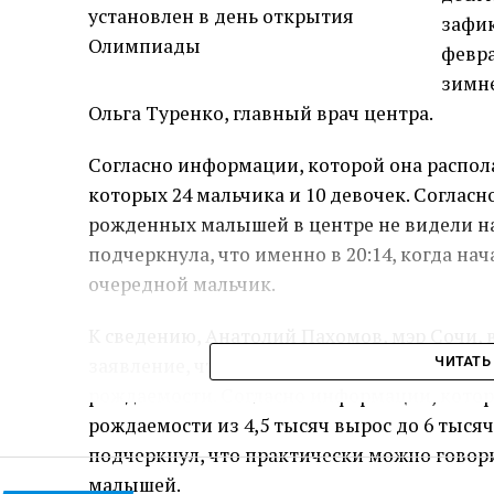
зафик
февра
зимн
Ольга Туренко, главный врач центра.
Согласно информации, которой она распола
которых 24 мальчика и 10 девочек. Согласно
рожденных малышей в центре не видели н
подчеркнула, что именно в 20:14, когда н
очередной мальчик.
К сведению, Анатолий Пахомов, мэр Сочи, 
заявление, что в городе-курорте наблюда
ЧИТАТЬ
рождаемости. Согласно информации, котору
рождаемости из 4,5 тысяч вырос до 6 тыс
подчеркнул, что практически можно говори
малышей.