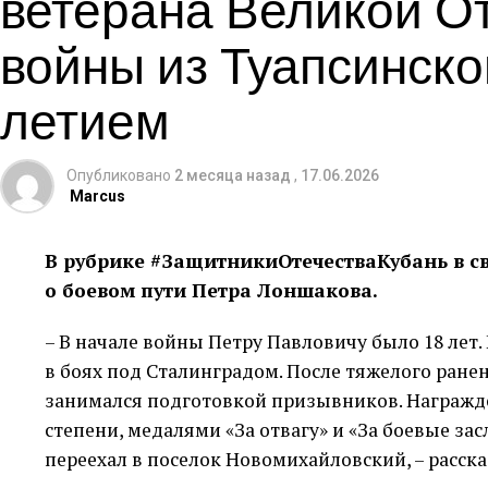
ветерана Великой О
войны из Туапсинског
летием
Опубликовано
2 месяца назад
,
17.06.2026
Marcus
В рубрике #ЗащитникиОтечестваКубань в св
о боевом пути Петра Лоншакова.
– В начале войны Петру Павловичу было 18 лет
в боях под Сталинградом. После тяжелого ранен
занимался подготовкой призывников. Награжде
степени, медалями «За отвагу» и «За боевые зас
переехал в поселок Новомихайловский, – расск