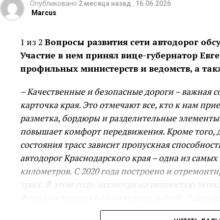
Опубликовано
2 месяца назад
,
16.06.2026
Marcus
1 из 2
Вопросы развития сети автодорог обс
Участие в нем принял вице-губернатор Евг
профильных министерств и ведомств, а та
– Качественные и безопасные дороги – важная 
карточка края. Это отмечают все, кто к нам пр
разметка, бордюры и разделительные элементы –
повышает комфорт передвижения. Кроме того, д
состояния трасс зависит пропускная способност
автодорог Краснодарского края – одна из самых 
километров. С 2020 года построено и отремонт
трасс. В этом году, несмотря на непростую эк
фонда составляет 64 миллиарда рублей. В дал
строительство и реконструкцию: в планах – нов