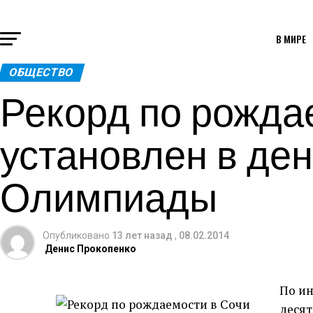
В МИРЕ
ОБЩЕСТВО
Рекорд по рожда
установлен в де
Олимпиады
Опубликовано
13 лет назад
,
08.02.2014
Денис Прокопенко
По ин
десят