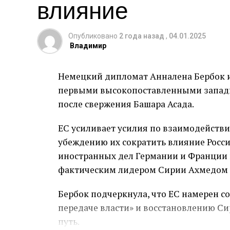
влияние
Согласно источникам, осведомленным 
смягчении ограничений на предоставл
Опубликовано
2 года назад
,
04.01.2025
Владимир
услуг, таких как электроэнергия, для 
санкций. Существующий эффект этих м
Немецкий дипломат Анналена Бербок и
Решение администрации Байдена напра
первыми высокопоставленными запад
добрую волю народу Сирии и новым ис
после свержения Башара Асада.
основные услуги и условия жизни в стр
ЕС усиливает усилия по взаимодейств
Тем не менее, США рассматривают сан
убеждению их сократить влияние Росси
правящую группировку, которую они пр
иностранных дел Германии и Франции 
последнее время демонстрирует более
фактическим лидером Сирии Ахмедом 
Хасан также заявил, что ему известно
Бербок подчеркнула, что ЕС намерен 
некоторых санкций в ближайшем буду
передаче власти» и восстановлению Сир
путь.