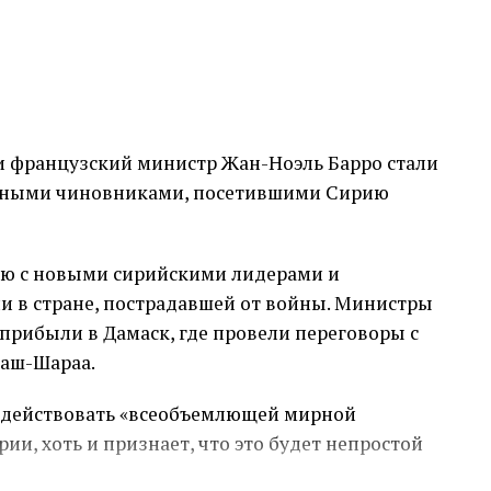
о ситуации, США намерены объявить о
ение гуманитарной помощи и других основных
Сирии, сохраняя при этом строгий режим
ер еще предстоит оценить.
 французский министр Жан-Ноэль Барро стали
влено на то, чтобы продемонстрировать
ными чиновниками, посетившими Сирию
ламистским правителям, а также улучшить
ане, пострадавшей от войны.
ию с новыми сирийскими лидерами и
кции как важный рычаг давления на новую
и в стране, пострадавшей от войны. Министры
изнали террористической, но которая в
прибыли в Дамаск, где провели переговоры с
 умеренный подход.
аш-Шараа.
 о возможном смягчении или приостановлении
содействовать «всеобъемлющей мирной
щем.
ии, хоть и признает, что это будет непростой