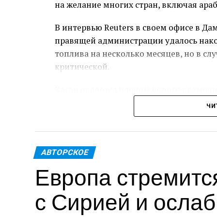
на желание многих стран, включая араб
В интервью Reuters в своем офисе в Да
правящей администрации удалось нако
топлива на несколько месяцев, но в сл
критической.
Хасан является членом нового времен
исламистской группировкой «Хайят Та
ЧИ
Башара Асада 8 декабря, что стало рез
после 13 лет гражданской войны.
Санкции были введены в период правл
АВТОРСКОЕ
Европа стремится
правительства и государственных учре
Россия и Иран, традиционные поставщ
с Сирией и ослаб
прекратили поставки после того, как п
Москву.