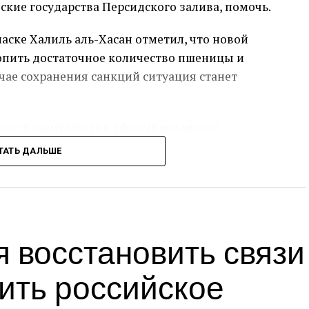
ские государства Персидского залива, помочь.
маске Халиль аль-Хасан отметил, что новой
пить достаточное количество пшеницы и
учае сохранения санкций ситуация станет
ного правительства, сформированного
хрир аш-Шам», после свержения президента
ТАТЬ ДАЛЬШЕ
ультатом быстрого наступления повстанцев
ения Асада и направлены против его
 восстановить связи
ждений, таких как центральный банк.
ики пшеницы и нефтепродуктов в Сирию,
ить российское
овстанцы одержали победу и Асад бежал в