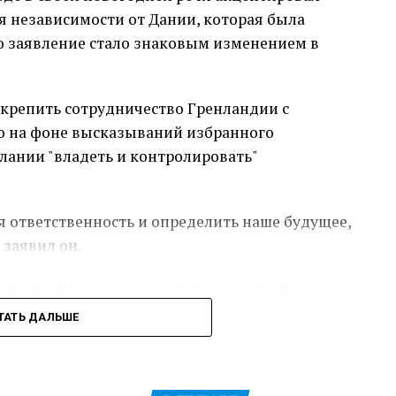
я независимости от Дании, которая была
о заявление стало знаковым изменением в
 укрепить сотрудничество Гренландии с
ло на фоне высказываний избранного
лании "владеть и контролировать"
я ответственность и определить наше будущее,
 заявил он.
движение за независимость, отчасти из-за
датских властей в XX веке, включая
ТАТЬ ДАЛЬШЕ
ю рождаемости, начатую в 1960-х.
 колонией, сейчас же это самоуправляемая