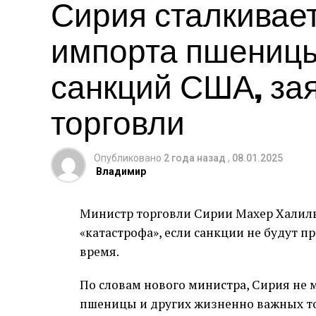
Сирия сталкивае
импорта пшеницы
санкций США, за
торговли
Опубликовано
2 года назад
,
08.01.2025
Владимир
Министр торговли Сирии Махер Халиль 
«катастрофа», если санкции не будут 
время.
По словам нового министра, Сирия не 
пшеницы и других жизненно важных то