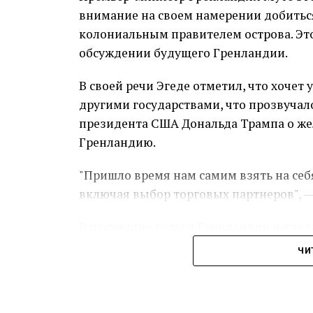
внимание на своем намерении добитьс
колониальным правителем острова. Эт
обсуждении будущего Гренландии.
В своей речи Эгеде отметил, что хочет
другими государствами, что прозвуча
президента США Дональда Трампа о же
Гренландию.
"Пришло время нам самим взять на себ
включая выбор торговых партнеров", —
В последние годы в Гренландии растет 
разоблачений неправомерных действий 
ЧИ
кампанию по принудительному контрол
До 1953 года Гренландия была датской