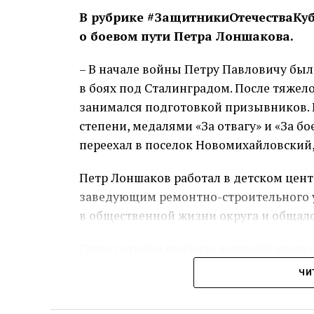
В рубрике #ЗащитникиОтечестваКуба
о боевом пути Петра Лоншакова.
– В начале войны Петру Павловичу был
в боях под Сталинградом. После тяжело
занимался подготовкой призывников. 
степени, медалями «За отвагу» и «За б
переехал в поселок Новомихайловский,
Петр Лоншаков работал в детском цент
заведующим ремонтно-строительного у
в общественной жизни округа и общал
Глава региона пожелал ветерану крепк
ЧИ
Пре