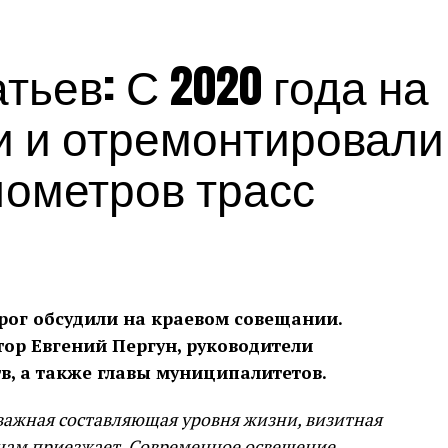
Источник:
admkrai.krasnodar.ru
ьев: С 2020 года на
и и отремонтировали
лометров трасс
рог обсудили на краевом совещании.
тор Евгений Пергун, руководители
в, а также главы муниципалитетов.
 важная составляющая уровня жизни, визитная
к нам приезжает. Современное освещение,