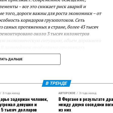
ементы – все это снижает риск аварий и
 того, дороги важны для роста экономики – от
особность коридоров грузопотоков. Сеть
из самых протяженных в стране, более 43 тысяч
тремонтировано около 3 тысяч километров
остую экономическую ситуацию, объем дорожного
. В дальнейшем необходимо продолжать
ах – новые обходы, в том числе станицы
ТАТЬ ДАЛЬШЕ
также другие важные проекты, – сказал
гиональных дорог. С 2020 по 2026 год построили
В ТРЕНДЕ
с, 2,5 км мостов и путепроводов.
3 года назад
АВТОРСКОЕ
3 года назад
нградской и города Тимашевска – это наш
арье задержан человек,
В Фергане в результате др
угрожал девушке и
между двумя соседями пог
ю сеть. Обход Тимашевска на стадии 70
 5 тысяч долларов
из них
руем завершить объект в 2027 году, – доложил