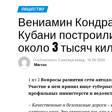
Теги: Губернатор
ОБЩЕСТВО
Вениамин Кондрат
Кубани построил
около 3 тысяч ки
Опубликовано
2 месяца назад
,
16.06.2026
Marcus
1 из 2
Вопросы развития сети автодо
Участие в нем принял вице-губерна
профильных министерств и ведомст
– Качественные и безопасные дороги –
карточка края. Это отмечают все, кто 