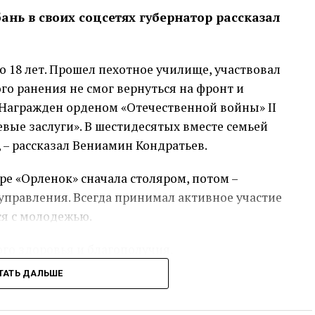
нь в своих соцсетях губернатор рассказал
о 18 лет. Прошел пехотное училище, участвовал
го ранения не смог вернуться на фронт и
Награжден орденом «Отечественной войны» II
оевые заслуги». В шестидесятых вместе семьей
 – рассказал Вениамин Кондратьев.
ре «Орленок» сначала столяром, потом –
правления. Всегда принимал активное участие
ся с молодежью.
ого здоровья и благополучия.
ТАТЬ ДАЛЬШЕ
сс-служба администрации Краснодарского края