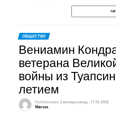
детей. Им оказывают медицинскую по
ЧИ
Пре
Теги: Губернатор
ОБЩЕСТВО
Вениамин Кондра
ветерана Велико
войны из Туапсинс
летием
Опубликовано
2 месяца назад
,
17.06.2026
Marcus