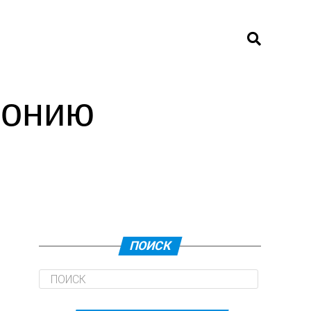
монию
ПОИСК