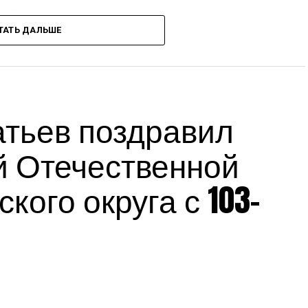
мощь.
ТАТЬ ДАЛЬШЕ
сс-служба администрации Краснодарского края
Источник:
admkrai.krasnodar.ru
тьев поздравил
й Отечественной
кого округа с 103-