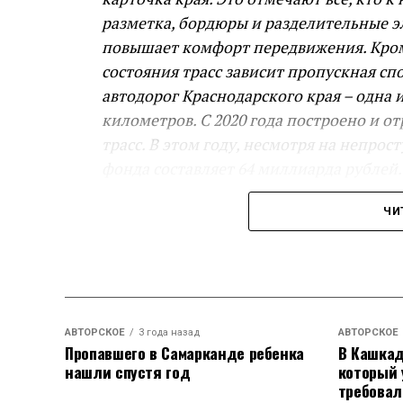
разметка, бордюры и разделительные эл
повышает комфорт передвижения. Кроме
состояния трасс зависит пропускная сп
автодорог Краснодарского края – одна 
километров. С 2020 года построено и о
трасс. В этом году, несмотря на непр
фонда составляет 64 миллиарда рублей
строительство и реконструкцию: в план
ЧИ
Ленинградской и города Тимашевска, а 
Вениамин Кондратьев.
Евгений Пергун рассказал о ремонте ре
и реконструировали 67 км краевых трас
АВТОРСКОЕ
3 года назад
АВТОРСКОЕ
– Строительство обходов станицы Лени
Пропавшего в Самарканде ребенка
В Кашкад
нашли спустя год
который 
региональный вклад в опорную дорожну
требовал
процентов готовности, полностью плани