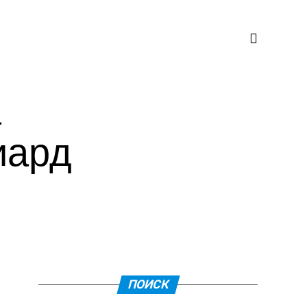
а
иард
ПОИСК