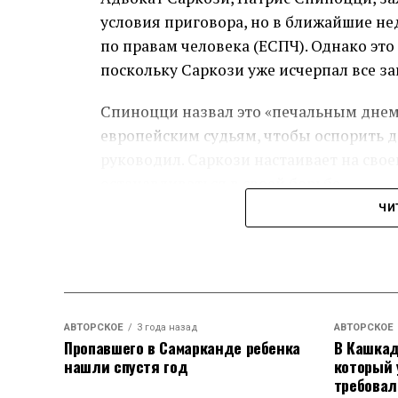
трансфертов из Копенгагена, пока не в
условия приговора, но в ближайшие не
по правам человека (ЕСПЧ). Однако это
В тот же день Трамп также заявил о н
поскольку Саркози уже исчерпал все з
Панамским каналом, обвинив Панаму в
водного пути, что вызвало резкую реа
Спиноцци назвал это «печальным днем»
Молино.
европейским судьям, чтобы оспорить д
руководил. Саркози настаивает на сво
останавливаться в своей борьбе.
ЧИ
Несмотря на свои юридические пробле
влияние и популярность среди правых 
поддержкой президента Эммануэля Ма
В следующем году ему предстоит еще 
АВТОРСКОЕ
3 года назад
АВТОРСКОЕ
AFP, в начале месяца Саркози пытался 
Пропавшего в Самарканде ребенка
В Кашкад
министра ветерана-центриста Франсуа 
нашли спустя год
который 
требовал
решение.