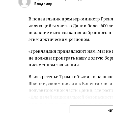
Владимир
«Мы приходим к выводу, который не д
и его целей», — указал Фицо в открыт
В понедельник премьер-министр Гренла
транзита газа через Украину в сторон
являющийся частью Дании более 600 л
бизнесу и инфраструктуре в десятки м
недавние высказывания избранного пр
этим арктическим регионом.
«Гренландия принадлежит нам. Мы не 
не должны проиграть нашу долгую борьб
письменном заявлении.
В воскресенье Трамп объявил о назнач
Швеции, своим послом в Копенгагене и
полуавтономной части Дании, где расп
«Для целей национальной безопасност
Америки считают владение и контроль
необходимостью».
ЧИ