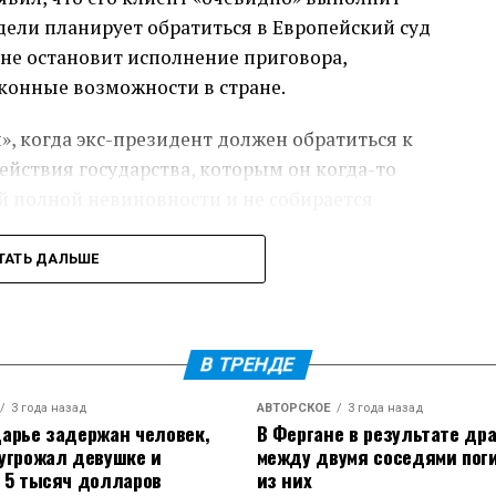
оспользовался этим правом.
дели планирует обратиться в Европейский суд
 не остановит исполнение приговора,
амерении восстановить контроль США над
аконные возможности в стране.
 высоких тарифах за использование этого
кцию со стороны президента Панамы Хосе Рауля
, когда экс-президент должен обратиться к
ействия государства, которым он когда-то
ей полной невиновности и не собирается
ТАТЬ ДАЛЬШЕ
мы, 69-летний Саркози сохраняет значительное
политиков во Франции и, по слухам, пользуется
крона.
В ТРЕНДЕ
больше судебных разбирательств. По данным
3 года назад
АВТОРСКОЕ
3 года назад
убедить Макрона не назначать на пост премьер-
арье задержан человек,
В Фергане в результате др
Байру, но президент всё же принял это
угрожал девушке и
между двумя соседями пог
 5 тысяч долларов
из них