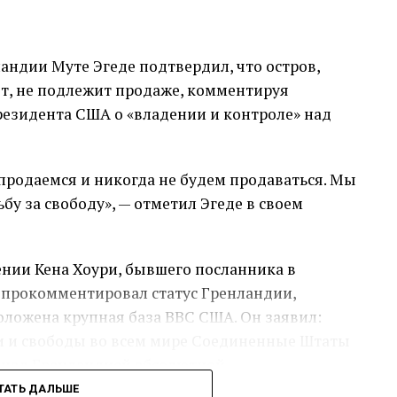
олжен быть приемлем для Европейского Союза
ом письме. «Одностороннее прекращение
ндии Муте Эгеде подтвердил, что остров,
у Словакии обойдется европейским гражданам,
ет, не подлежит продаже, комментируя
иллиардов».
езидента США о «владении и контроле» над
продаемся и никогда не будем продаваться. Мы
у за свободу», — отметил Эгеде в своем
ении Кена Хоури, бывшего посланника в
 прокомментировал статус Гренландии,
оложена крупная база ВВС США. Он заявил:
и и свободы во всем мире Соединенные Штаты
 над Гренландией абсолютной
ТАТЬ ДАЛЬШЕ