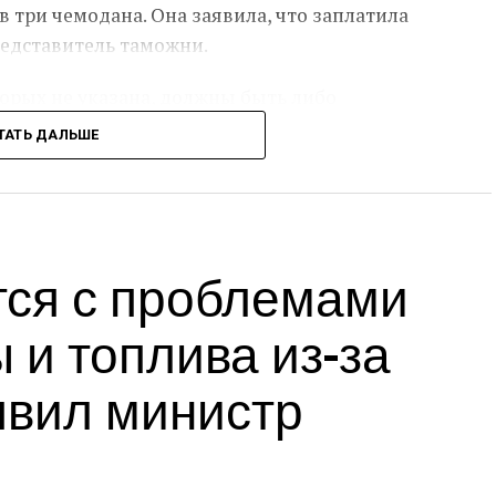
 три чемодана. Она заявила, что заплатила
редставитель таможни.
орых не указана, должны быть либо
ТАТЬ ДАЛЬШЕ
 импорта, стоимость шоколада составляет
о предназначение для коммерческой продажи.
ты налогов на сумму более 330 евро, таможня
тся с проблемами
 здоровья граждан в Германии», — добавили в
 и топлива из-за
на упаковке батончиков никакой информации
явил министр
тавит под угрозу здоровье покупателей.
ет подвергнута расследованию на предмет
уплаты налогов, сообщил представитель