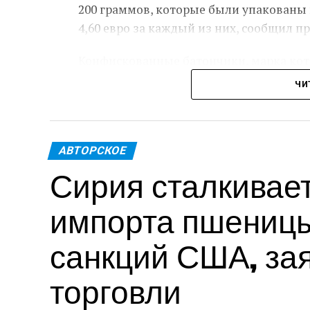
200 граммов, которые были упакованы в
4,60 евро за каждый из них, сообщил п
Конфискованные батончики, марка кот
реэкспортированы, либо уничтожены.
ЧИ
По словам чиновников, учитывая объем
около 2100 евро, что предполагает ег
АВТОРСКОЕ
«Помимо возможного уклонения от упла
Сирия сталкивае
в первую очередь обеспокоена защитой
заявлении ведомства.
импорта пшеницы
Сотрудники таможни не смогли найти 
санкций США, за
об ингредиентах или аллергенах, что с
торговли
Женщина, не подвергшаяся аресту, буд
возможных обвинений в уклонении от 