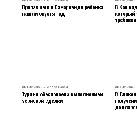
заинтересована в возвращении сирийск
Пропавшего в Самарканде ребенка
В Кашкад
время правления Асада.
нашли спустя год
который 
требовал
Бербок также призвала Россию уйти из
ключевые военные объекты в стране. С
переговоры о статусе российских войск
Ее слова о том, что сирийский народ не
акцент на необходимость поддержки н
АВТОРСКОЕ
3 года назад
АВТОРСКОЕ
Турция обеспокоена выполнением
В Ташкен
зерновой сделки
получени
долларо