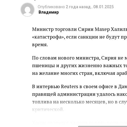
таможни.
Опубликовано
2 года назад
,
08.01.2025
Владимир
Министр торговли Сирии Махер Халиль 
«катастрофа», если санкции не будут 
время.
По словам нового министра, Сирия не 
пшеницы и других жизненно важных то
на желание многих стран, включая араб
В интервью Reuters в своем офисе в Да
правящей администрации удалось нако
топлива на несколько месяцев, но в сл
критической.
Хасан является членом нового времен