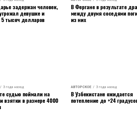
их мигрантов, которые покинули страну во
арье задержан человек,
В Фергане в результате др
угрожал девушке и
между двумя соседями пог
 5 тысяч долларов
из них
 Сирии, подчеркивая, что Кремль сохраняет
ообщается, что между Москвой и HTS идут
.
 забудет о преступлениях режима Асада, ставят
арода Сирии.
3 года назад
АВТОРСКОЕ
3 года назад
те судью поймали на
В Узбекистане ожидается
и взятки в размере 4000
потепление до +24 градусо
в