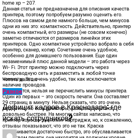
home xp – 207.
Данная статья не предназначена для описания качеств
принтера, поэтому попробуем разумно оценить его.
Плюсов на самом деле намного больше, чем минусов
одни из них это: компактность. Действительно, принтер
очень компактный, его размеры (не совсем конечно)
заметно отличаются от размеров линейки этих
принтеров. Одно компактное устройство вобрало в себя
принтер, сканер, копир. Сочетание очень удобное,
особенно для домашнего пользования. Еще один
незаменимый плюс данной модели – это работа через
Wi- Fi. Этот принтер можно подключить через
беспроводную сеть и разместить в любой точке
комнаты. Это очень удобно, так как исключается
Читать дальше
наличие проводов.
Разумеется, нельзя не перечислить минусы принтера.
Разное
Один из первых – это скорость печати. Она составляет
29 страниц в минуту. Нельзя сказать, что это очень
Дефицит кадров в Краснодаре: где
медленно, но есть принтеры, которые печатают
довольно быстрее. На многих сайтах написано, что
искать сотрудников?
принтер хорошо экономит картриджи, но, к сожалению,
отзывы показывают, что это не так. Краска
заканчивается достаточно быстро, это обуславливается
качеством печати, она находится на должном уровне.