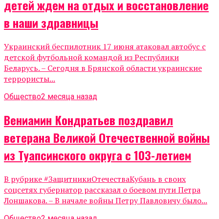
детей ждем на отдых и восстановление
в наши здравницы
Украинский беспилотник 17 июня атаковал автобус с
детской футбольной командой из Республики
Беларусь. – Сегодня в Брянской области украинские
террористы...
Общество
2 месяца назад
Вениамин Кондратьев поздравил
ветерана Великой Отечественной войны
из Туапсинского округа с 103-летием
В рубрике #ЗащитникиОтечестваКубань в своих
соцсетях губернатор рассказал о боевом пути Петра
Лоншакова. – В начале войны Петру Павловичу было...
Общество
2 месяца назад