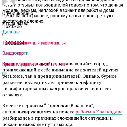
Кстати отзывы пользователей говорят о том, что данная
модель, весьма, неплохой вариант для работы дома.
Опубликовано
Цены на него разные, поэтому назвать конкретную
достаточно сложно.
2 года назад
Похожее
Дальше
,
«Светлые окна» для вашего жилья
16.08.2024
Владимир
Не пропусти
Краснодар – динамично развивающийся город,
Правила продвижения сайта в топ
привлекающий к себе внимание как жителей других
регионов, так и предпринимателей. Однако, бурное
развитие последних лет привело к дефициту
квалифицированных кадров практически во всех
отраслях.
Вместе с сервисом “Городские Вакансии”,
специализирующимся на поиске
работы в Краснодаре
,
разбирались в причинах сложившейся ситуации и
искали возможные пути выхода.